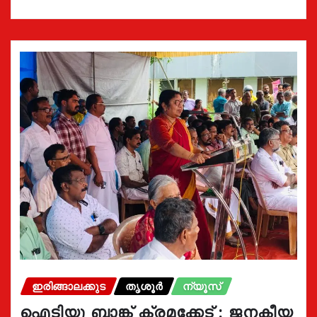
ഇരിങ്ങാലക്കുട
തൃശൂർ
ന്യൂസ്
ഐടിയു ബാങ്ക് ക്രമക്കേട് : ജനകീയ