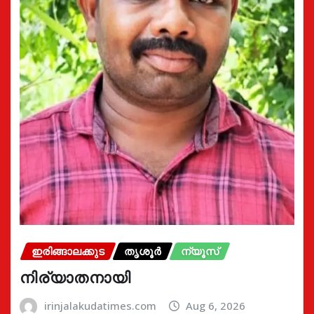
ഇരിങ്ങാലക്കുട
തൃശൂർ
ന്യൂസ്
നിര്യാതനായി
irinjalakudatimes.com
Aug 6, 2026