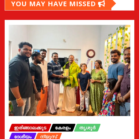
YOU MAY HAVE MISSED
ഇരിങ്ങാലക്കുട
കേരളം
തൃശൂർ
ദേശീയം
ന്യൂസ്