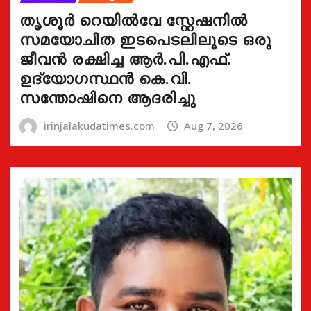
തൃശൂർ റെയിൽവേ സ്റ്റേഷനിൽ
സമയോചിത ഇടപെടലിലൂടെ ഒരു
ജീവൻ രക്ഷിച്ച ആർ.പി.എഫ്.
ഉദ്യോഗസ്ഥൻ കെ.വി.
സന്തോഷിനെ ആദരിച്ചു
irinjalakudatimes.com
Aug 7, 2026