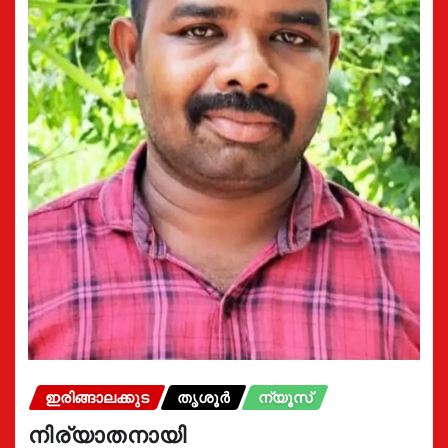
ഇരിങ്ങാലക്കുട
തൃശൂർ
ന്യൂസ്
നിര്യാതനായി