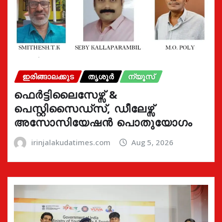
ഇരിങ്ങാലക്കുട
തൃശൂർ
ന്യൂസ്
ഫെർട്ടിലൈസേഴ്സ് &
പെസ്റ്റിസൈഡ്സ്, ഡീലേഴ്സ്
അസോസിയേഷൻ പൊതുയോഗം
irinjalakudatimes.com
Aug 5, 2026