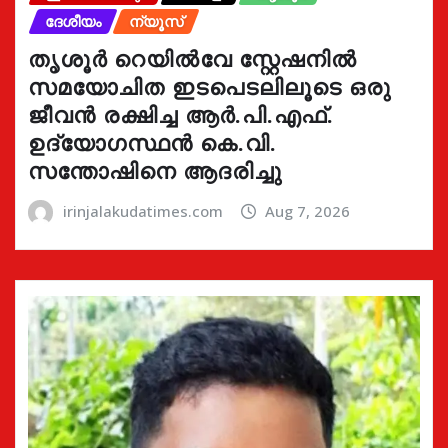
ദേശീയം
ന്യൂസ്
തൃശൂർ റെയിൽവേ സ്റ്റേഷനിൽ
സമയോചിത ഇടപെടലിലൂടെ ഒരു
ജീവൻ രക്ഷിച്ച ആർ.പി.എഫ്.
ഉദ്യോഗസ്ഥൻ കെ.വി.
സന്തോഷിനെ ആദരിച്ചു
irinjalakudatimes.com
Aug 7, 2026