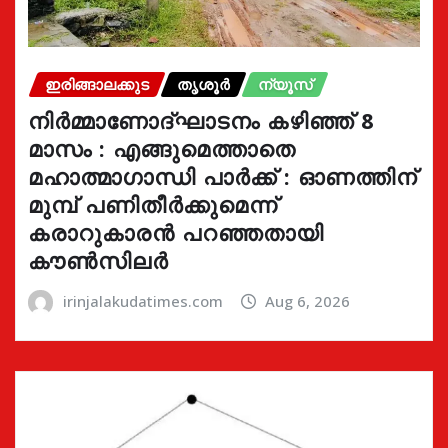
ഇരിങ്ങാലക്കുട
തൃശൂർ
ന്യൂസ്
നിർമ്മാണോദ്ഘാടനം കഴിഞ്ഞ് 8
മാസം : എങ്ങുമെത്താതെ
മഹാത്മാഗാന്ധി പാർക്ക് : ഓണത്തിന്
മുമ്പ് പണിതീർക്കുമെന്ന്
കരാറുകാരൻ പറഞ്ഞതായി
കൗൺസിലർ
irinjalakudatimes.com
Aug 6, 2026