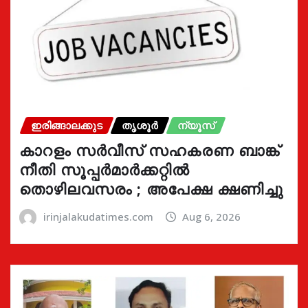
ഇരിങ്ങാലക്കുട
തൃശൂർ
ന്യൂസ്
കാറളം സർവീസ് സഹകരണ ബാങ്ക്
നീതി സൂപ്പർമാർക്കറ്റിൽ
തൊഴിലവസരം ; അപേക്ഷ ക്ഷണിച്ചു
irinjalakudatimes.com
Aug 6, 2026