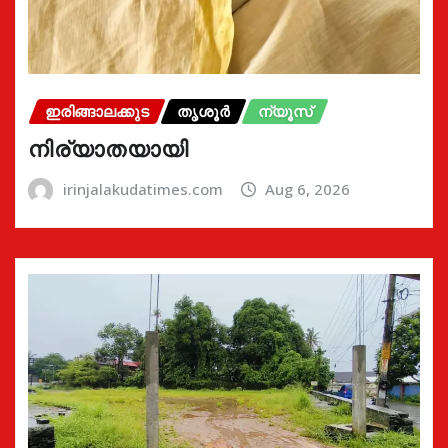
ഇരിങ്ങാലക്കുട
തൃശൂർ
ന്യൂസ്
നിര്യാതയായി
irinjalakudatimes.com
Aug 6, 2026