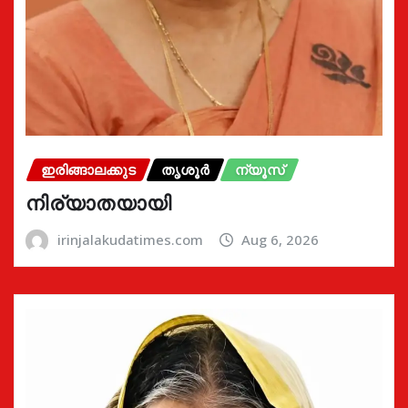
ഇരിങ്ങാലക്കുട
തൃശൂർ
ന്യൂസ്
നിര്യാതയായി
irinjalakudatimes.com
Aug 6, 2026