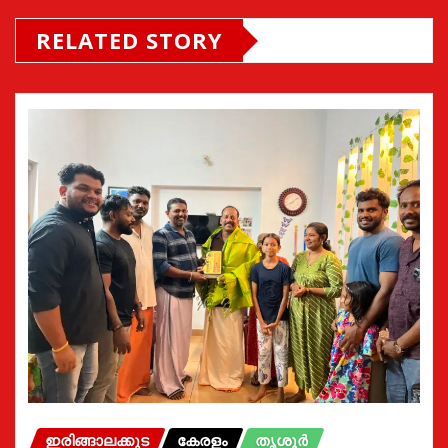
RELATED STORY
ഇരിങ്ങാലക്കുട
കേരളം
തൃശൂർ