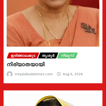
ഇരിങ്ങാലക്കുട
തൃശൂർ
ന്യൂസ്
നിര്യാതയായി
irinjalakudatimes.com
Aug 6, 2026