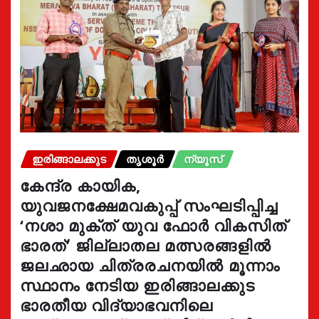
ഇരിങ്ങാലക്കുട
തൃശൂർ
ന്യൂസ്
കേന്ദ്ര കായിക,
യുവജനക്ഷേമവകുപ്പ് സംഘടിപ്പിച്ച
‘നശാ മുക്ത് യുവ ഫോർ വികസിത്
ഭാരത്’ ജില്ലാതല മത്സരങ്ങളിൽ
ജലഛായ ചിത്രരചനയിൽ മൂന്നാം
സ്ഥാനം നേടിയ ഇരിങ്ങാലക്കുട
ഭാരതീയ വിദ്യാഭവനിലെ