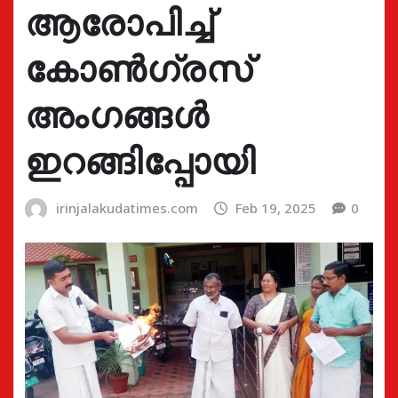
ആരോപിച്ച്
കോൺഗ്രസ്
അംഗങ്ങൾ
ഇറങ്ങിപ്പോയി
irinjalakudatimes.com
Feb 19, 2025
0