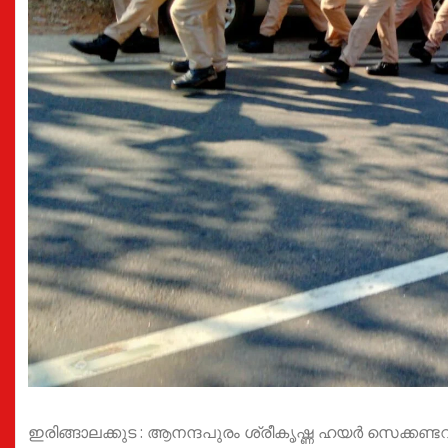
ഇരിങ്ങാലക്കുട : ആനന്ദപുരം ശ്രീകൃഷ്ണ ഹയർ സെക്കണ്ടറ