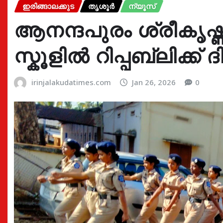
ഇരിങ്ങാലക്കുട
തൃശൂർ
ന്യൂസ്
ആനന്ദപുരം ശ്രീകൃഷ്
സ്കൂളിൽ റിപ്പബ്ലിക്ക
irinjalakudatimes.com
Jan 26, 2026
0