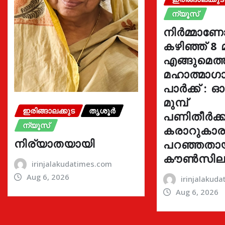
ന്യൂസ്
നിർമ്മാണ
കഴിഞ്ഞ് 8 
എങ്ങുമെത
മഹാത്മാഗാ
പാർക്ക് : 
മുമ്പ്
ഇരിങ്ങാലക്കുട
തൃശൂർ
പണിതീർക്കു
ന്യൂസ്
കരാറുകാ
നിര്യാതയായി
പറഞ്ഞതാ
കൗൺസില
irinjalakudatimes.com
Aug 6, 2026
irinjalakud
Aug 6, 2026