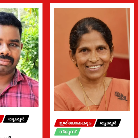
തൃശൂർ
ഇരിങ്ങാലക്കുട
തൃശൂർ
ന്യൂസ്