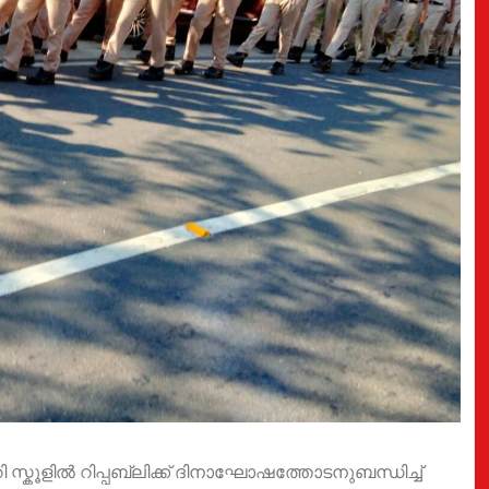
ി സ്കൂളിൽ റിപ്പബ്ലിക്ക് ദിനാഘോഷത്തോടനുബന്ധിച്ച്