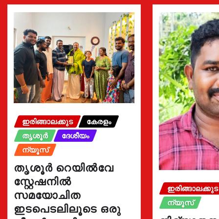
ഇരിങ്ങാലക്കുട
കേരളം
തൃശൂർ
ദേശീയം
ന്യൂസ്
തൃശൂർ റെയിൽവേ
സ്റ്റേഷനിൽ
ഇരിങ്ങാലക്കുട
സമയോചിത
ന്യൂസ്
ഇടപെടലിലൂടെ ഒരു