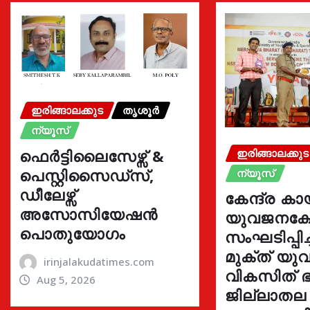
ഇരിങ്ങാലക്കുട
തൃശൂർ
ന്യൂസ്
ഫെർട്ടിലൈസേഴ്സ് &
ഇരിങ്ങാലക്കുട
പെസ്റ്റിസൈഡ്സ്,
ന്യൂസ്
ഡീലേഴ്സ്
കേന്ദ്ര കാ
അസോസിയേഷൻ
യുവജനക്ഷേ
പൊതുയോഗം
സംഘടിപ്പിച
മുക്ത് യ
irinjalakudatimes.com
വികസിത് ഭ
Aug 5, 2026
ജില്ലാതല