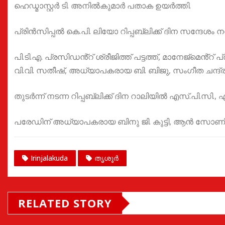
ഹെഡ്മാസ്റ്റർ ടി. അനിൽകുമാർ പതാക ഉയർത്തി.
പ്രിൻസിപ്പൽ കെ.പി. ലിയോ റിപ്പബ്ലിക്ക് ദിന സന്ദേശം 
പി.ടി.എ. പ്രസിഡൻ്റ് ശ്രീജിത്ത് പട്ടത്ത്, മാനേജ്മെൻ
വി.വി. സതീഷ്, അധ്യാപകരായ ബി. ബിജു, സംഗീത ചന്
തുടർന്ന് നടന്ന റിപ്പബ്ലിക്ക് ദിന റാലിയിൽ എസ്.പി.സ
പരേഡിന് അധ്യാപകരായ ബിനു ജി. കുട്ടി, ആൻ സോണി
Irinjalakuda
തൃശൂർ
RELATED STORY