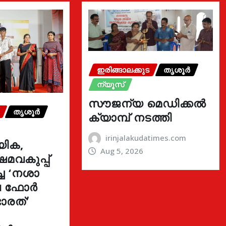
ഇരിങ്ങാലക്കുട
തൃശൂർ
ന്യൂസ്
സൗജന്യ മെഡിക്കൽ
തൃശൂർ
ക്യാമ്പ് നടത്തി
irinjalakudatimes.com
യിക,
Aug 5, 2026
മവകുപ്പ്
്ച ‘നശാ
ുവ ഫോർ
ാരത്’