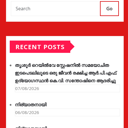
Go
RECENT POSTS
തൃശൂർ റെയിൽവേ സ്റ്റേഷനിൽ സമയോചിത
ഇടപെടലിലൂടെ ഒരു ജീവൻ രക്ഷിച്ച ആർ.പി.എഫ്.
ഉദ്യോഗസ്ഥൻ കെ.വി. സന്തോഷിനെ ആദരിച്ചു
07/08/2026
നിര്യാതനായി
06/08/2026