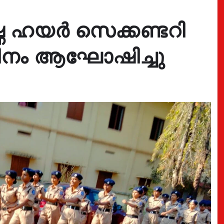
ണ ഹയർ സെക്കണ്ടറി
് ദിനം ആഘോഷിച്ചു