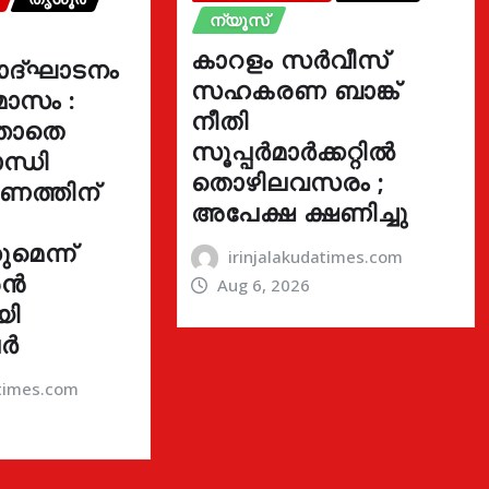
ന്യൂസ്
കാറളം സർവീസ്
ോദ്ഘാടനം
സഹകരണ ബാങ്ക്
മാസം :
നീതി
്താതെ
സൂപ്പർമാർക്കറ്റിൽ
ന്ധി
തൊഴിലവസരം ;
ഓണത്തിന്
അപേക്ഷ ക്ഷണിച്ചു
മെന്ന്
irinjalakudatimes.com
രൻ
Aug 6, 2026
യി
ർ
atimes.com