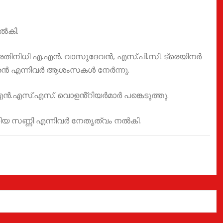
നൽകി.
്റ് പ്രതിനിധി എ.എൻ. വാസുദേവൻ, എസ്.പി.സി. ട്രെയിനർ
ദ്രൻ എന്നിവർ ആശംസകൾ നേർന്നു.
ി., എൻ.എസ്.എസ്. വൊളൻ്റിയർമാർ പങ്കെടുത്തു.
യ സണ്ണി എന്നിവർ നേതൃത്വം നൽകി.