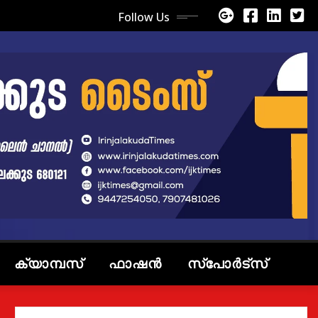
Follow Us
ക്യാമ്പസ്
ഫാഷൻ
സ്പോർട്സ്