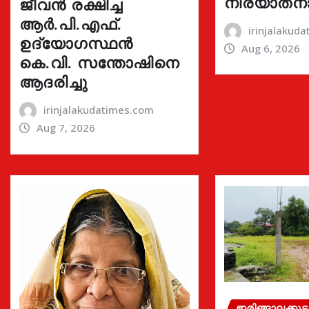
നിര്യാതന
ജീവൻ രക്ഷിച്ച
ആർ.പി.എഫ്.
irinjalakud
ഉദ്യോഗസ്ഥൻ
Aug 6, 2026
കെ.വി. സന്തോഷിനെ
ആദരിച്ചു
irinjalakudatimes.com
Aug 7, 2026
ഇരിങ്ങാലക്കുട