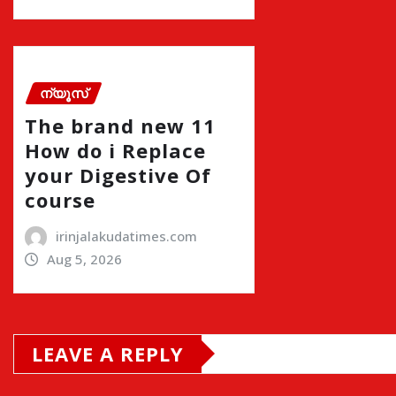
ന്യൂസ്
The brand new 11
How do i Replace
your Digestive Of
course
irinjalakudatimes.com
Aug 5, 2026
LEAVE A REPLY