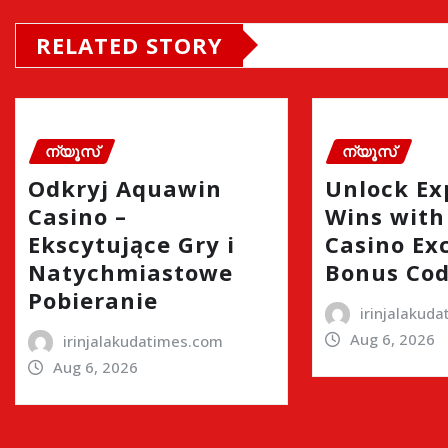
RELATED STORY
ന്യൂസ്
ന്യൂസ്
Odkryj Aquawin
Unlock Ex
Casino –
Wins wit
Ekscytujące Gry i
Casino Ex
Natychmiastowe
Bonus Co
Pobieranie
irinjalakud
Aug 6, 2026
irinjalakudatimes.com
Aug 6, 2026