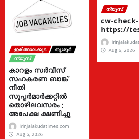
ന്യൂസ്
cw-check-
https://te
irinjalakud
ഇരിങ്ങാലക്കുട
തൃശൂർ
Aug 6, 2026
ന്യൂസ്
കാറളം സർവീസ്
സഹകരണ ബാങ്ക്
നീതി
സൂപ്പർമാർക്കറ്റിൽ
തൊഴിലവസരം ;
അപേക്ഷ ക്ഷണിച്ചു
irinjalakudatimes.com
Aug 6, 2026