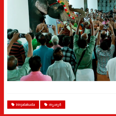
Irinjalakuda
തൃശൂർ