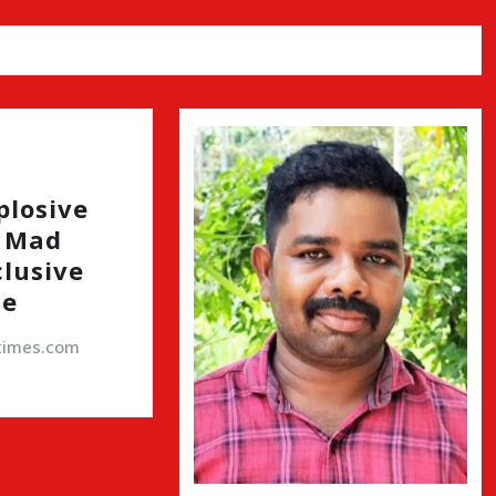
plosive
h Mad
clusive
de
atimes.com