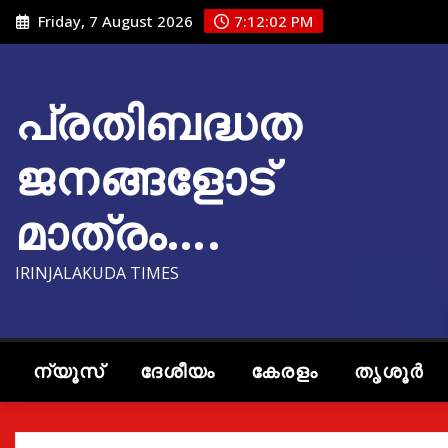
Skip
Friday, 7 August 2026
7:12:03 PM
to
content
പ്രതിബദ്ധത
ജനങ്ങളോട്
മാത്രം….
IRINJALAKUDA TIMES
ന്യൂസ്
ദേശീയം
കേരളം
തൃശൂർ