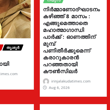
ന്യൂസ്
നിർമ്മാണോദ്ഘാടനം
കഴിഞ്ഞ് 8 മാസം :
എങ്ങുമെത്താതെ
മഹാത്മാഗാന്ധി
പാർക്ക് : ഓണത്തിന്
മുമ്പ്
തൃശൂർ
പണിതീർക്കുമെന്ന്
കരാറുകാരൻ
ായി
പറഞ്ഞതായി
കൗൺസിലർ
atimes.com
irinjalakudatimes.com
Aug 6, 2026