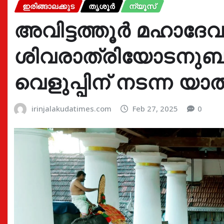
ഇരിങ്ങാലക്കുട
തൃശൂർ
ന്യൂസ്
അവിട്ടത്തൂർ മഹാദേവ
ശിവരാത്രിയോടനുബന്ധ
വെളുപ്പിന് നടന്ന യാ
irinjalakudatimes.com
Feb 27, 2025
0