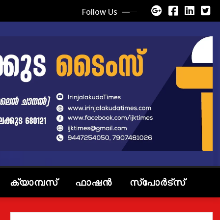
Follow Us
ക്യാമ്പസ്
ഫാഷൻ
സ്പോർട്സ്