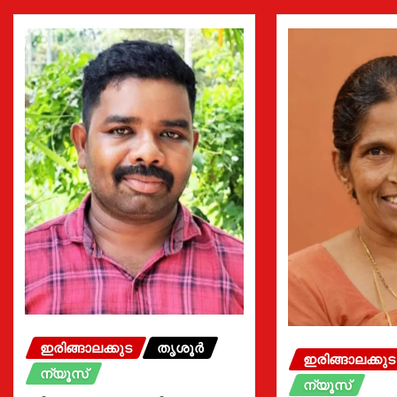
ഇരിങ്ങാലക്കുട
തൃശൂർ
ഇരിങ്ങാലക്കുട
ന്യൂസ്
ന്യൂസ്