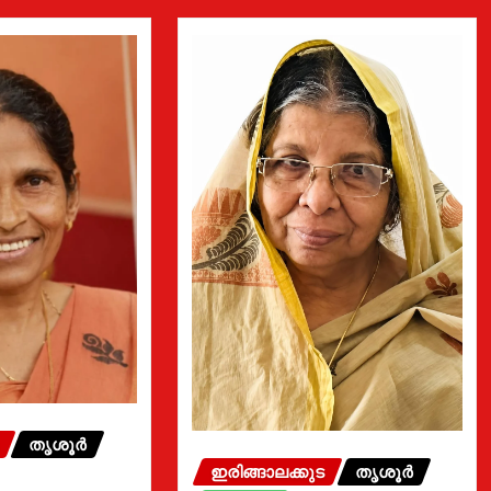
തൃശൂർ
ഇരിങ്ങാലക്കുട
തൃശൂർ