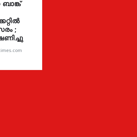
ാങ്ക്
കറ്റിൽ
രം ;
ഷണിച്ചു
atimes.com