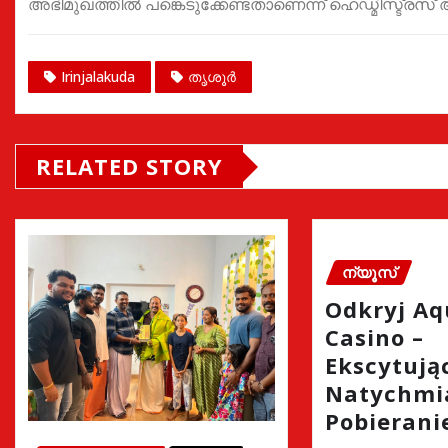
അഭിമുഖത്തിൽ പങ്കെടുക്കേണ്ടതാണെന്ന് ഹെഡ്മിസ്ട്രസ് അ
Irinjalakuda
തൃശൂർ
RELATED STORY
ന്യൂസ്
Odkryj A
Casino –
Ekscytując
Natychmi
Pobierani