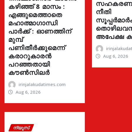
സഹകരണ ബ
കഴിഞ്ഞ് 8 മാസം :
നീതി
എങ്ങുമെത്താതെ
സൂപ്പർമാർക്
മഹാത്മാഗാന്ധി
തൊഴിലവസ
പാർക്ക് : ഓണത്തിന്
അപേക്ഷ ക്
മുമ്പ്
പണിതീർക്കുമെന്ന്
irinjalakud
കരാറുകാരൻ
Aug 6, 2026
പറഞ്ഞതായി
കൗൺസിലർ
irinjalakudatimes.com
Aug 6, 2026
ന്യൂസ്