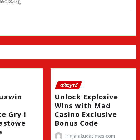
റിയിച്ചു.
ന്യൂസ്
quawin
Unlock Explosive
Wins with Mad
e Gry i
Casino Exclusive
astowe
Bonus Code
e
irinjalakudatimes.com