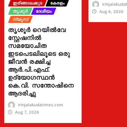
ഇരിങ്ങാലക്കുട
കേരളം
irinjalakud
തൃശൂർ
ദേശീയം
Aug 6, 2026
ന്യൂസ്
തൃശൂർ റെയിൽവേ
സ്റ്റേഷനിൽ
സമയോചിത
ഇടപെടലിലൂടെ ഒരു
ജീവൻ രക്ഷിച്ച
ആർ.പി.എഫ്.
ഉദ്യോഗസ്ഥൻ
കെ.വി. സന്തോഷിനെ
ആദരിച്ചു
irinjalakudatimes.com
Aug 7, 2026