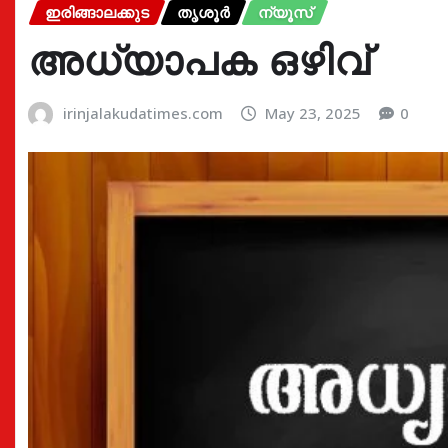
ഇരിങ്ങാലക്കുട
തൃശൂർ
ന്യൂസ്
അധ്യാപക ഒഴിവ്
irinjalakudatimes.com
May 23, 2025
0