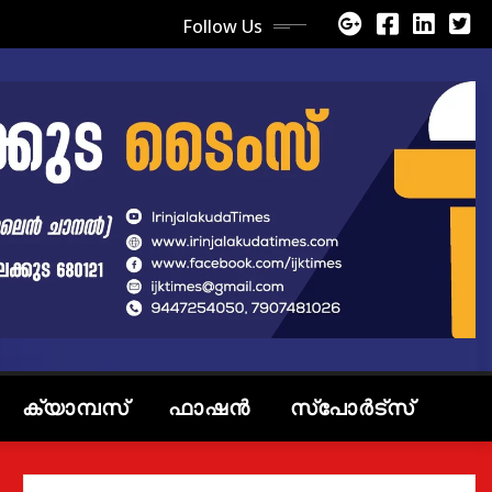
Follow Us
ക്യാമ്പസ്
ഫാഷൻ
സ്പോർട്സ്