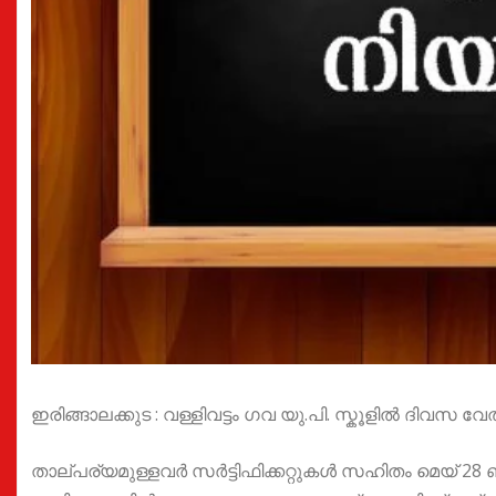
ഇരിങ്ങാലക്കുട : വള്ളിവട്ടം ഗവ യു.പി. സ്കൂളിൽ ദിവസ വേത
താല്പര്യമുള്ളവർ സർട്ടിഫിക്കറ്റുകൾ സഹിതം മെയ് 28 ബുധന