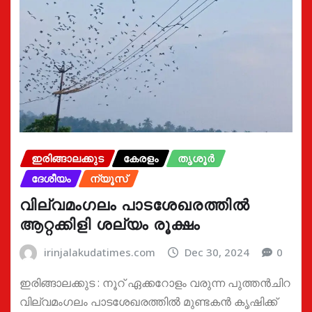
ഇരിങ്ങാലക്കുട
കേരളം
തൃശൂർ
ദേശീയം
ന്യൂസ്
വില്വമംഗലം പാടശേഖരത്തിൽ
ആറ്റക്കിളി ശല്യം രൂക്ഷം
irinjalakudatimes.com
Dec 30, 2024
0
ഇരിങ്ങാലക്കുട : നൂറ് ഏക്കറോളം വരുന്ന പുത്തൻചിറ
വില്വമംഗലം പാടശേഖരത്തിൽ മുണ്ടകൻ കൃഷിക്ക്