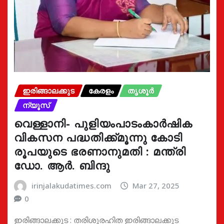
ഇരിങ്ങാലക്കുട
കേരളം
തൃശൂർ
ന്യൂസ്
വെള്ളാനി- പുളിയംപാടംകാർഷിക
വികസന പദ്ധതിക്ക്മൂന്നു കോടി
രൂപയുടെ ഭരണാനുമതി : മന്ത്രി
ഡോ. ആർ. ബിന്ദു
irinjalakudatimes.com
Mar 27, 2025
0
ഇരിങ്ങാലക്കുട : തരിശുരഹിത ഇരിങ്ങാലക്കുട