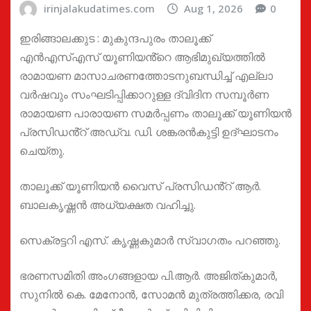
irinjalakudatimes.com
Aug 1, 2026
0
ഇരിങ്ങാലക്കുട : മുകുന്ദപുരം താലൂക്ക്
എൻഎസ്എസ് യൂണിയൻ്റെ ആഭിമുഖ്യത്തിൽ
രാമായണ മാസാചരണത്തോടനുബന്ധിച്ച് എല്ലാ
വർഷവും സംഘടിപ്പിക്കാറുള്ള ദ്വിദിന സമ്പൂർണ
രാമായണ പാരായണ സമർപ്പണം താലൂക്ക് യൂണിയൻ
പ്രസിഡൻ്റ് അഡ്വ. ഡി. ശങ്കരൻകുട്ടി ഉദ്ഘാടനം
ചെയ്തു.
താലൂക്ക് യൂണിയൻ വൈസ് പ്രസിഡൻ്റ് ആർ.
ബാലകൃഷ്ണൻ അധ്യക്ഷത വഹിച്ചു.
സെക്രട്ടറി എസ്. കൃഷ്ണകുമാർ സ്വാഗതം പറഞ്ഞു.
ഭരണസമിതി അംഗങ്ങളായ പി.ആർ. അജിത്കുമാർ,
സുനിൽ കെ. മേനോൻ, സോമൻ മുത്രത്തിക്കര, രവി