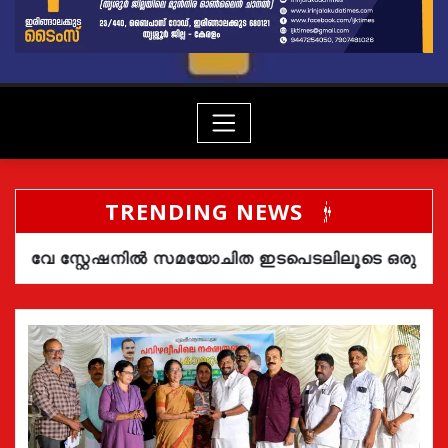
TRENDING NEWS
ൽ സമയോചിത ഇടപെടലിലൂടെ ഒരു ജീവൻ രക്ഷിച്ച ആർ.പ