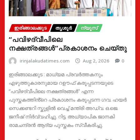
ഇരിങ്ങാലക്കുട
തൃശൂർ
ന്യൂസ്
“പവിഴദ്വീപിലെ
നക്ഷത്രങ്ങൾ”പ്രകാശനം ചെയ്തു
irinjalakudatimes.com
Aug 2, 2026
0
ഇരിങ്ങാലക്കുട : മാധ്യമ പ്രവർത്തകനും
എഴുത്തുകാരനുമായ റഊഫ് കരൂപ്പടന്നയുടെ
“പവിഴദ്വീപിലെ നക്ഷത്രങ്ങൾ” എന്ന
പുസ്തകത്തിൻ്റെ പ്രകാശനം കരൂപ്പടന്ന ഗവ. ഹയർ
സെക്കണ്ടറി സ്കൂളിൽ വെച്ച് മന്ത്രി അഡ്വ. ഒ.ജെ.
ജനീഷ് നിർവ്വഹിച്ചു. റിട്ട. അധ്യാപിക ജാനകി
രാമചന്ദ്രൻ ആദ്യ പുസ്തകം സ്വീകരിച്ചു.