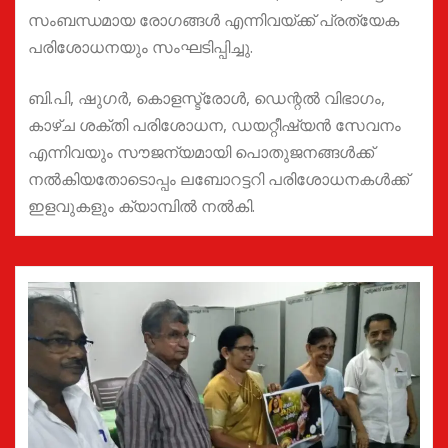
സംബന്ധമായ രോഗങ്ങൾ എന്നിവയ്ക്ക് പ്രത്യേക
പരിശോധനയും സംഘടിപ്പിച്ചു.
ബി.പി, ഷുഗർ, കൊളസ്ട്രോൾ, ഡെന്റൽ വിഭാഗം,
കാഴ്ച ശക്തി പരിശോധന, ഡയറ്റീഷ്യൻ സേവനം
എന്നിവയും സൗജന്യമായി പൊതുജനങ്ങൾക്ക്
നൽകിയതോടൊപ്പം ലബോറട്ടറി പരിശോധനകൾക്ക്
ഇളവുകളും ക്യാമ്പിൽ നൽകി.