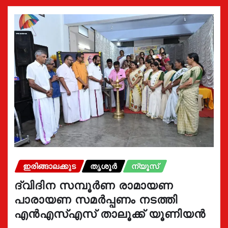
ഇരിങ്ങാലക്കുട
തൃശൂർ
ന്യൂസ്
ദ്വിദിന സമ്പൂർണ രാമായണ
പാരായണ സമർപ്പണം നടത്തി
എൻഎസ്എസ് താലൂക്ക് യൂണിയൻ