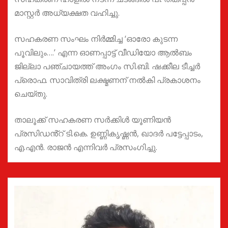
മാസ്റ്റർ അധ്യക്ഷത വഹിച്ചു.
സഹകരണ സംഘം നിർമ്മിച്ച ‘ഓരോ കുടന്ന
പൂവിലും….’ എന്ന ഓണപ്പാട്ട് വീഡിയോ ആൽബം
ജില്ലാ പഞ്ചായത്ത് അംഗം സി.ബി. ഷക്കീല ടീച്ചർ
പ്രൊഫ. സാവിത്രി ലക്ഷ്മണന് നൽകി പ്രകാശനം
ചെയ്തു.
താലൂക്ക് സഹകരണ സർക്കിൾ യൂണിയൻ
പ്രസിഡൻ്റ് ടി.കെ. ഉണ്ണികൃഷ്ണൻ, ഖാദർ പട്ടേപ്പാടം,
എ.എൻ. രാജൻ എന്നിവർ പ്രസംഗിച്ചു.