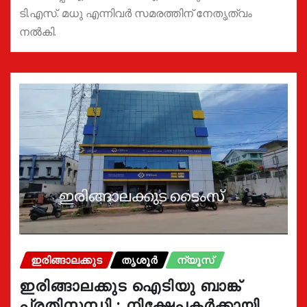
ടി.എസ്. മധു എന്നിവർ സമരത്തിന് നേതൃത്വം
നൽകി.
ഇരിങ്ങാലക്കുട
തൃശൂർ
ന്യൂസ്
ഇരിങ്ങാലക്കുട ഐടിയു ബാങ്ക്
പ്രതിസന്ധി ; നിക്ഷേപകർക്കായി