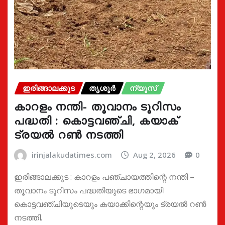
ഇരിങ്ങാലക്കുട
തൃശൂർ
ന്യൂസ്
കാറളം നന്തി- തൂവാനം ടൂറിസം
പദ്ധതി : കൊട്ടവഞ്ചി, കയാക്
ട്രയൽ റൺ നടത്തി
irinjalakudatimes.com
Aug 2, 2026
0
ഇരിങ്ങാലക്കുട : കാറളം പഞ്ചായത്തിന്റെ നന്തി –
തൂവാനം ടൂറിസം പദ്ധതിയുടെ ഭാഗമായി
കൊട്ടവഞ്ചിയുടെയും കയാക്കിന്റെയും ട്രയൽ റൺ
നടത്തി.