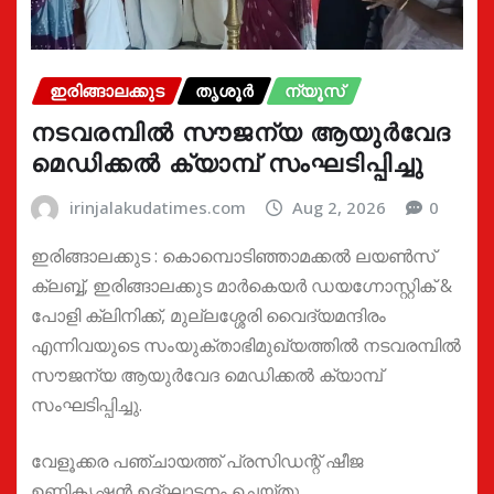
ഇരിങ്ങാലക്കുട
തൃശൂർ
ന്യൂസ്
നടവരമ്പിൽ സൗജന്യ ആയുർവേദ
മെഡിക്കൽ ക്യാമ്പ് സംഘടിപ്പിച്ചു
irinjalakudatimes.com
Aug 2, 2026
0
ഇരിങ്ങാലക്കുട : കൊമ്പൊടിഞ്ഞാമക്കൽ ലയൺസ്
ക്ലബ്ബ്, ഇരിങ്ങാലക്കുട മാർകെയർ ഡയഗ്നോസ്റ്റിക് &
പോളി ക്ലിനിക്ക്, മുല്ലശ്ശേരി വൈദ്യമന്ദിരം
എന്നിവയുടെ സംയുക്താഭിമുഖ്യത്തിൽ നടവരമ്പിൽ
സൗജന്യ ആയുർവേദ മെഡിക്കൽ ക്യാമ്പ്
സംഘടിപ്പിച്ചു.
വേളൂക്കര പഞ്ചായത്ത് പ്രസിഡന്റ് ഷീജ
ഉണ്ണികൃഷ്ണൻ ഉദ്ഘാടനം ചെയ്തു.