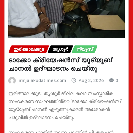
ഇരിങ്ങാലക്കുട
തൃശൂർ
ന്യൂസ്
ടാക്കോ ക്രിയേഷൻസ് യൂട്യൂബ്
ചാനൽ ഉദ്ഘാടനം ചെയ്തു
irinjalakudatimes.com
Aug 2, 2026
0
ഇരിങ്ങാലക്കുട : തൃശൂർ ജില്ല കലാ സംസ്കാരിക
സഹകരണ സംഘത്തിൻ്റെ ‘ടാക്കോ ക്രിയേഷൻസ്’
യൂട്യൂബ് ചാനൽ എഴുത്തുകാരൻ അശോകൻ
ചരുവിൽ ഉദ്ഘാടനം ചെയ്തു.
സഹകരണ ഹാളിൽ നടന്ന ചടങ്ങിൽ പി. തങ്കപ്പൻ