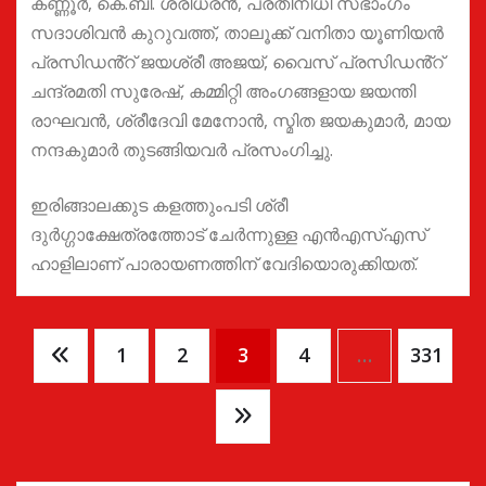
കണ്ണൂർ, കെ.ബി. ശ്രീധരൻ, പ്രതിനിധി സഭാംഗം
സദാശിവൻ കുറുവത്ത്, താലൂക്ക് വനിതാ യൂണിയൻ
പ്രസിഡൻ്റ് ജയശ്രീ അജയ്, വൈസ് പ്രസിഡൻ്റ്
ചന്ദ്രമതി സുരേഷ്, കമ്മിറ്റി അംഗങ്ങളായ ജയന്തി
രാഘവൻ, ശ്രീദേവി മേനോൻ, സ്മിത ജയകുമാർ, മായ
നന്ദകുമാർ തുടങ്ങിയവർ പ്രസംഗിച്ചു.
ഇരിങ്ങാലക്കുട കളത്തുംപടി ശ്രീ
ദുർഗ്ഗാക്ഷേത്രത്തോട് ചേർന്നുള്ള എൻഎസ്എസ്
ഹാളിലാണ് പാരായണത്തിന് വേദിയൊരുക്കിയത്.
Posts
1
2
3
4
…
331
pagination