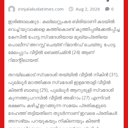
irinjalakudatimes.com
Aug 2, 2026
0
ഇരിങ്ങാലക്കുട : കല്ലേറ്റുംകര ബിരിയാണി കടയിൽ
വെച്ച് യുവാക്കളെ കത്തികൊണ്ട് കുത്തിപ്പരിക്കേൽപ്പിച്ച
കേസിൽ പോട്ട സ്വദേശിയായ മുഖ്യപ്രതിയെ
പൊലീസ് അറസ്റ്റ് ചെയ്ത് റിമാൻഡ് ചെയ്തു. പോട്ട
മേലപ്പുറം വീട്ടിൽ ബെഞ്ചമിൻ (24) ആണ്
റിമാന്റിലായത്.
തറയിലക്കാട് സ്വദേശി തയ്യിൽ വീട്ടിൽ നികിൻ (31),
പുല്ലൂർ മഠത്തിക്കര സ്വദേശി ഇളന്തോളി വീട്ടിൽ
കിരൺ ബാബു (29), പുല്ലൂർ ആനുരുളി സ്വദേശി
കുന്നത്തുപറമ്പിൽ വീട്ടിൽ അഭിറാം (27) എന്നിവർ
ഭക്ഷണം കഴിച്ച് ഇറങ്ങുന്ന സമയം പ്രതികളുടെ
ദേഹത്ത് തട്ടിയതിനെ തുടർന്നാണ് ഇവരെ പ്രതികൾ
അസഭ്യം പറയുകയും നികിനെയും കിരൺ