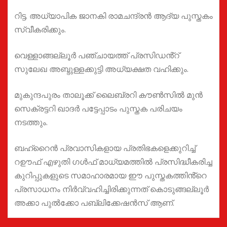
റിട്ട. അധ്യാപിക ജാനകി രാമചന്ദ്രൻ ആദ്യ പുസ്തകം
സ്വീകരിക്കും.
വെള്ളാങ്ങല്ലൂർ പഞ്ചായത്ത് പ്രസിഡൻ്റ്
സുലേഖ അബ്ദുള്ളക്കുട്ടി അധ്യക്ഷത വഹിക്കും.
മുകുന്ദപുരം താലൂക്ക് ലൈബ്രറി കൗൺസിൽ മുൻ
സെക്രട്ടറി ഖാദർ പട്ടേപ്പാടം പുസ്തക പരിചയം
നടത്തും.
ബഹ്റൈൻ പ്രവാസികളായ പ്രതിഭകളെക്കുറിച്ച്
റഊഫ് എഴുതി ഗൾഫ് മാധ്യമത്തിൽ പ്രസിദ്ധീകരിച്ച
കുറിപ്പുകളുടെ സമാഹാരമായ ഈ പുസ്തകത്തിൻ്റെ
പ്രസാധനം നിർവ്വഹിച്ചിരിക്കുന്നത് കൊടുങ്ങല്ലൂർ
അക്കാ പുൽക്കോ പബ്ലിക്കേഷൻസ് ആണ്.