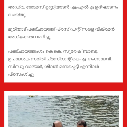
അഡ്വ. തോമസ് ഉണ്ണിയാടൻ എംഎൽഎ ഉദ്‌ഘാടനം
ചെയ്തു.
മുരിയാട് പഞ്ചായത്ത് പ്രസിഡന്റ് സരള വിക്രമൻ
അധ്യക്ഷത വഹിച്ചു.
പഞ്ചായത്തംഗം കെ.കെ. സുരേഷ് ബാബു,
ഉപദേശക സമിതി പ്രസിഡന്റ് കെ.എ. ഗംഗാദേവി,
സിന്ധു വാര്യർ, ശിവൻ മണപ്പെട്ടി എന്നിവർ
പ്രസംഗിച്ചു.