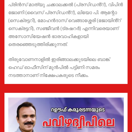
പ്രിൻസ് മാത്യു ചക്കാലക്കൽ (പ്രസിഡൻ്റ്), വിപിൻ
ജോണി (വൈസ് പ്രസിഡൻ്റ്), ലിയോ പി. ആന്റോ
(സെക്രട്ടറി), മോഹൻദാസ് വെങ്ങാശ്ശേരി (ജോയിൻ്റ്
സെക്രട്ടറി), സഞ്ജീവൻ (ട്രഷറർ) എന്നിവരെയാണ്
അസോസിയേഷൻ ഭാരവാഹികളായി
തെരഞ്ഞെടുത്തിരിക്കുന്നത്.
തിരുവോണനാളിൽ ഇരിങ്ങാലക്കുടയിലെ ബാങ്ക്
ഹെഡ് ഓഫീസിന് മുൻപിൽ പട്ടിണി സമരം
നടത്താനാണ് നിക്ഷേപകരുടെ നീക്കം.