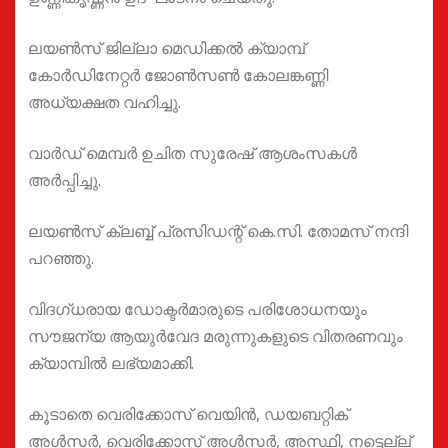
ലയൺസ് ജില്ലാ മെഡിക്കൽ ക്യാമ്പ്
കോർഡിനേറ്റർ ജോൺസൺ കോലങ്കണ്ണി
അധ്യക്ഷത വഹിച്ചു.
വാർഡ് മെമ്പർ ഉചിത സുരേഷ് ആശംസകൾ
അർപ്പിച്ചു.
ലയൺസ് ക്ലബ്ബ് പ്രസിഡന്റ് കെ.സി. തോമസ് നന്ദി
പറഞ്ഞു.
വിദഗ്ധരായ ഡോക്ടർമാരുടെ പരിശോധനയും
സൗജന്യ ആയുർവേദ മരുന്നുകളുടെ വിതരണവും
ക്യാമ്പിൽ ലഭ്യമാക്കി.
കൂടാതെ വെരിക്കോസ് വെയിൻ, ഡയബറ്റിക്
അൾസർ, വെരിക്കോസ് അൾസർ, അസ്ഥി, നട്ടെല്ല്