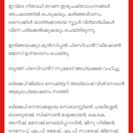
ഇവിടെ നിരവധി തവണ ഇരുചക്രവാഹനങ്ങൾ
അപകടത്തിൽ പെടുകയും കഴിഞ്ഞദിവസം
സൈക്കിൾ യാത്രക്കാരായ സ്കൂൾ വിദ്യാർഥികൾ
വീണ് പരിക്കേൽക്കുകയും ചെയ്തിരുന്നു.
ഇരിങ്ങാലക്കുട മുൻസിപ്പൽ പ്രസിഡൻ്റ് ലിഷോൺ
ജോസ് ഉദ്ഘാടനം ചെയ്തു.
ബൂത്ത് പ്രസിഡൻ്റ് സുമോദ് അധ്യക്ഷത വഹിച്ചു.
ബിജെപി ജില്ലാ സെക്രട്ടറി അഖിലാഷ് വിശ്വനാഥൻ
ആമുഖപ്രഭാഷണം നടത്തി.
ബിജെപി നേതാക്കളായ സെബാസ്റ്റ്യൻ ചാലിശ്ശേരി,
ബാബുരാജ്, സിക്സൺ മാളക്കാരൻ, കെ.കെ.
അനീഷ്, മനോജ് നെല്ലിപ്പറമ്പിൽ, ജിനു ഗിരിജൻ,
ഔസേപ്പ്, എം.പി. രമേഷ്, എം.പി. സുരേഷ്, ജിനേഷ്,