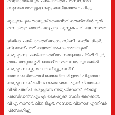
വെള്ളാങ്ങല്ലൂർ പഞ്ചായത്ത് പ്രസിഡൻ്റ്
സുലേഖ അബ്ദുള്ളക്കുട്ടി അധ്യക്ഷത വഹിച്ചു.
മുകുന്ദപുരം താലൂക്ക് ലൈബ്രറി കൗൺസിൽ മുൻ
സെക്രട്ടറി ഖാദർ പട്ടേപ്പാടം പുസ്തക പരിചയം നടത്തി.
ജില്ലാ പഞ്ചായത്ത് അംഗം സി.ബി. ഷക്കീല ടീച്ചർ,
ബ്ലോക്ക് പഞ്ചായത്ത് അംഗം അയ്യൂബ്
കരൂപ്പടന്ന, പഞ്ചായത്ത് അംഗങ്ങളായ പ്രീതി ടീച്ചർ,
ഷാജി ആറ്റാശ്ശേരി, രമേശ് മാടത്തിങ്കൽ, മുസമ്മിൽ,
കരൂപ്പടന്ന സ്കൂൾ ഓർഡ് സ്റ്റുഡൻ്റ്
അസോസിയേഷൻ രക്ഷാധികാരി ഉമ്മർ പിച്ചത്തറ,
കരൂപ്പടന്ന ഗ്രാമീണ വായനശാല എക്സി. അംഗം
വി.ജി. പ്രദീപ്, കരൂപ്പടന്ന ന്യൂഹീറോസ്, ക്ലബ്ബ്
പ്രസിഡൻ്റ് എം.എ. മൈഷൂക്ക്, സലീം അറക്കൽ,
വി.എ. നാസർ, ലീന ടീച്ചർ, സന്ധ്യ വിനോദ് എന്നിവർ
പ്രസംഗിച്ചു.