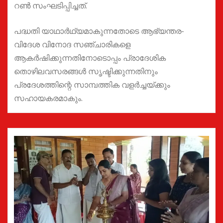
റൺ സംഘടിപ്പിച്ചത്.
പദ്ധതി യാഥാർഥ്യമാകുന്നതോടെ ആഭ്യന്തര-
വിദേശ വിനോദ സഞ്ചാരികളെ
ആകർഷിക്കുന്നതിനോടൊപ്പം പ്രാദേശിക
തൊഴിലവസരങ്ങൾ സൃഷ്ടിക്കുന്നതിനും
പ്രദേശത്തിന്റെ സാമ്പത്തിക വളർച്ചയ്ക്കും
സഹായകരമാകും.