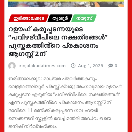
ഇരിങ്ങാലക്കുട
തൃശൂർ
ന്യൂസ്
റഊഫ് കരൂപ്പടന്നയുടെ
“പവിഴദ്വീപിലെ നക്ഷത്രങ്ങൾ”
പുസ്തകത്തിൻ്റെ പ്രകാശനം
ആഗസ്റ്റ് 2ന്
irinjalakudatimes.com
Aug 1, 2026
0
ഇരിങ്ങാലക്കുട : മാധ്യമ പ്രവർത്തകനും
വെള്ളാങ്ങല്ലൂർ പ്രസ്സ് ക്ലബ്ബ് അംഗവുമായ റഊഫ്
കരൂപ്പടന്ന എഴുതിയ “പവിഴദ്വീപിലെ നക്ഷത്രങ്ങൾ”
എന്ന പുസ്തകത്തിൻ്റെ പ്രകാശനം ആഗസ്റ്റ് 2ന്
രാവിലെ 11 മണിക്ക് കരൂപ്പടന്ന ഗവ. ഹയർ
സെക്കണ്ടറി സ്കൂളിൽ വെച്ച് മന്ത്രി അഡ്വ. ഒ.ജെ.
ജനീഷ് നിർവ്വഹിക്കും.