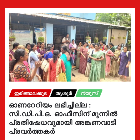
ഇരിങ്ങാലക്കുട
തൃശൂർ
ന്യൂസ്
ഓണറേറിയം ലഭിച്ചില്ല :
സി.ഡി.പി.ഒ. ഓഫീസിന് മുന്നില്‍
പ്രതിഷേധവുമായി അങ്കണവാടി
പ്രവര്‍ത്തകര്‍