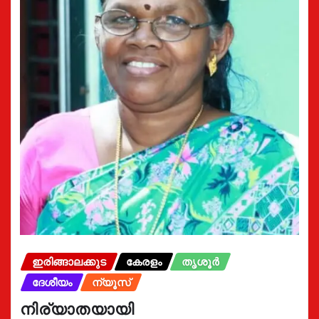
ഇരിങ്ങാലക്കുട
കേരളം
തൃശൂർ
ദേശീയം
ന്യൂസ്
നിര്യാതയായി