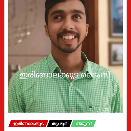
ഇരിങ്ങാലക്കുട
തൃശൂർ
ന്യൂസ്