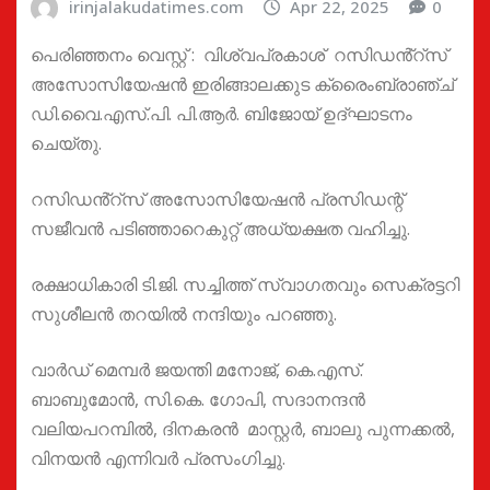
irinjalakudatimes.com
Apr 22, 2025
0
പെരിഞ്ഞനം വെസ്റ്റ്‌ : വിശ്വപ്രകാശ് റസിഡൻ്റ്സ്
അസോസിയേഷൻ ഇരിങ്ങാലക്കുട ക്രൈംബ്രാഞ്ച്
ഡി.വൈ.എസ്.പി. പി.ആർ. ബിജോയ് ഉദ്ഘാടനം
ചെയ്തു.
റസിഡൻ്റ്സ് അസോസിയേഷൻ പ്രസിഡന്റ്
സജീവൻ പടിഞ്ഞാറെകുറ്റ് അധ്യക്ഷത വഹിച്ചു.
രക്ഷാധികാരി ടി.ജി. സച്ചിത്ത് സ്വാഗതവും സെക്രട്ടറി
സുശീലൻ തറയിൽ നന്ദിയും പറഞ്ഞു.
വാർഡ് മെമ്പർ ജയന്തി മനോജ്, കെ.എസ്.
ബാബുമോൻ, സി.കെ. ഗോപി, സദാനന്ദൻ
വലിയപറമ്പിൽ, ദിനകരൻ മാസ്റ്റർ, ബാലു പുന്നക്കൽ,
വിനയൻ എന്നിവർ പ്രസംഗിച്ചു.