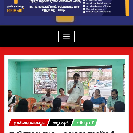
ഇരിങ്ങാലക്കുട
തൃശൂർ
ന്യൂസ്