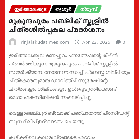
ഇരിങ്ങാലക്കുട
തൃശൂർ
ന്യൂസ്
മുകുന്ദപുരം പബ്ലിക് സ്കൂളിൽ
ചിത്രശിൽപ്പകല പ്രദർശനം
irinjalakudatimes.com
Apr 22, 2025
0
ഇരിങ്ങാലക്കുട : മണപ്പുറം ഫൗണ്ടേഷന്റെ കീഴിൽ
പ്രവർത്തിക്കുന്ന മുകുന്ദപുരം പബ്ലിക് സ്കൂളിൽ
സമ്മർ ക്യാമ്പിനോടനുബന്ധിച്ച് പ്രശസ്ത ശില്പിയും
ചിത്രകാരനുമായ ഡാവിഞ്ചി സുരേഷിന്റെ
ചിത്രങ്ങളും ശില്പങ്ങളും ഉൾപ്പെടുത്തിക്കൊണ്ട്
മെഗാ എക്സിബിഷൻ സംഘടിപ്പിച്ചു.
വെള്ളാങ്ങല്ലൂർ ബ്ലോക്ക് പഞ്ചായത്ത് പ്രസിഡന്റ്
സുധ ദിലീപ് ഉദ്ഘാടനം ചെയ്തു.
കുട്ടികളിലെ കലാമൂല്യങ്ങളെ ഏറ്റവും