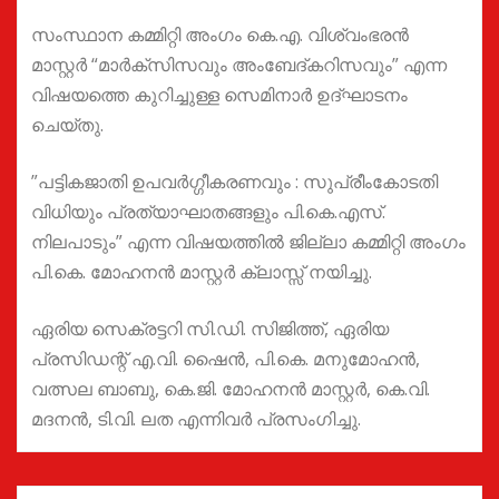
സംസ്ഥാന കമ്മിറ്റി അംഗം കെ.എ. വിശ്വംഭരൻ
മാസ്റ്റർ “മാർക്സിസവും അംബേദ്കറിസവും” എന്ന
വിഷയത്തെ കുറിച്ചുള്ള സെമിനാർ ഉദ്ഘാടനം
ചെയ്തു.
”പട്ടികജാതി ഉപവർഗ്ഗീകരണവും : സുപ്രീംകോടതി
വിധിയും പ്രത്യാഘാതങ്ങളും പി.കെ.എസ്.
നിലപാടും” എന്ന വിഷയത്തിൽ ജില്ലാ കമ്മിറ്റി അംഗം
പി.കെ. മോഹനൻ മാസ്റ്റർ ക്ലാസ്സ്‌ നയിച്ചു.
ഏരിയ സെക്രട്ടറി സി.ഡി. സിജിത്ത്, ഏരിയ
പ്രസിഡന്റ്‌ എ.വി. ഷൈൻ, പി.കെ. മനുമോഹൻ,
വത്സല ബാബു, കെ.ജി. മോഹനൻ മാസ്റ്റർ, കെ.വി.
മദനൻ, ടി.വി. ലത എന്നിവർ പ്രസംഗിച്ചു.