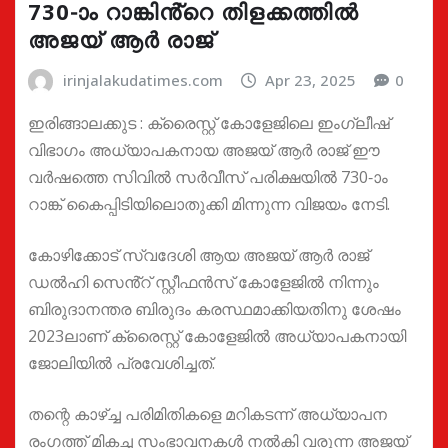
730-ാം റാങ്കിൻ്റെ തിളക്കത്തിൽ
അജയ് ആർ രാജ്
irinjalakudatimes.com
Apr 23, 2025
0
ഇരിങ്ങാലക്കുട : ക്രൈസ്റ്റ് കോളേജിലെ ഇംഗ്ലീഷ്
വിഭാഗം അധ്യാപകനായ അജയ് ആർ രാജ് ഈ
വർഷത്തെ സിവിൽ സർവീസ് പരിക്ഷയിൽ 730-ാം
റാങ്ക് കൈപ്പിടിയിലൊതുക്കി മിന്നുന്ന വിജയം നേടി.
കോഴിക്കോട് സ്വദേശി ആയ അജയ് ആർ രാജ്
ഡൽഹി സെൻ്റ് സ്റ്റീഫൻസ് കോളേജിൽ നിന്നും
ബിരുദാനന്തര ബിരുദം കരസ്ഥമാക്കിയതിനു ശേഷം
2023ലാണ് ക്രൈസ്റ്റ് കോളേജിൽ അധ്യാപകനായി
ജോലിയിൽ പ്രവേശിച്ചത്.
തന്റെ കാഴ്ച്ച പരിമിതികളെ മറികടന്ന് അധ്യാപന
രംഗത്ത് മികച്ച സംഭാവനകൾ നൽകി വരുന്ന അജയ്