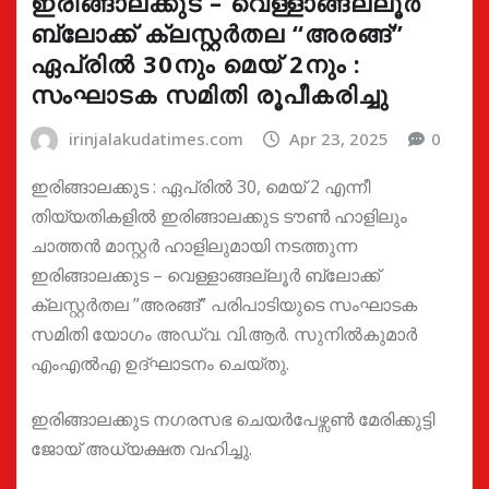
ഇരിങ്ങാലക്കുട – വെള്ളാങ്ങല്ലൂർ
ബ്ലോക്ക് ക്ലസ്റ്റർതല “അരങ്ങ്”
ഏപ്രിൽ 30നും മെയ് 2നും :
സംഘാടക സമിതി രൂപീകരിച്ചു
irinjalakudatimes.com
Apr 23, 2025
0
ഇരിങ്ങാലക്കുട : ഏപ്രിൽ 30, മെയ് 2 എന്നീ
തിയ്യതികളിൽ ഇരിങ്ങാലക്കുട ടൗൺ ഹാളിലും
ചാത്തൻ മാസ്റ്റർ ഹാളിലുമായി നടത്തുന്ന
ഇരിങ്ങാലക്കുട – വെള്ളാങ്ങല്ലൂർ ബ്ലോക്ക്
ക്ലസ്റ്റർതല ”അരങ്ങ്” പരിപാടിയുടെ സംഘാടക
സമിതി യോഗം അഡ്വ. വി.ആർ. സുനിൽകുമാർ
എംഎൽഎ ഉദ്ഘാടനം ചെയ്തു.
ഇരിങ്ങാലക്കുട നഗരസഭ ചെയർപേഴ്സൺ മേരിക്കുട്ടി
ജോയ് അധ്യക്ഷത വഹിച്ചു.