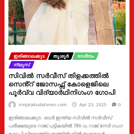
ഇരിങ്ങാലക്കുട
തൃശൂർ
ദേശീയം
ന്യൂസ്
സിവിൽ സർവീസ് തിളക്കത്തിൽ
സെൻ്റ് ജോസഫ്സ് കോളെജിലെ
പൂർവ്വ വിദ്യാർഥിനിഗംഗ ഗോപി
irinjalakudatimes.com
Apr 23, 2025
0
ഇരിങ്ങാലക്കുട : ഓൾ ഇന്ത്യ സിവിൽ സർവീസ്
പരീക്ഷയുടെ റാങ്ക് പട്ടികയിൽ 786-ാം റാങ്ക് നേടി ഗംഗ
ഗോപി വിജയത്തിളക്കത്തിൽ നിൽക്കുമ്പോൾ