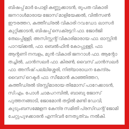
ബിഷപ്പ് മാര്‍ പോളി കണ്ണൂക്കാടന്‍, രൂപത വികാരി
ജനറാള്‍മാരായ ജോസ് മാളിയേക്കല്‍, വില്‍സണ്‍
ഈരത്തറ, കത്തീഡ്രല്‍ വികാരി റവ.ഡോ. ലാസര്‍
കുറ്റിക്കാടന്‍, ബിഷപ്പ് സെക്രട്ടറി ഫാ. ജോര്‍ജി
തേലപ്പിള്ളി, അസിസ്റ്റന്റ് വികാരിമാരായ ഫാ. ഓസ്റ്റിന്‍
പാറയ്ക്കല്‍, ഫാ. ബെല്‍ഫിന്‍ കോപ്പുള്ളി, ഫാ.
ആന്റണി നമ്പളം, മുന്‍ വികാരി ജനറാള്‍ ഫാ. ആന്റോ
തച്ചില്‍, ചാന്‍സലര്‍ ഫാ. കിരണ്‍, വൈസ് ചാന്‍സലര്‍
ഫാ. അനീഷ് പല്ലിശ്ശേരി, നിത്യാരാധന കേന്ദ്രം
വൈസ് റെക്ടര്‍ ഫാ. സീമോന്‍ കാഞ്ഞിത്തറ,
കത്തീഡ്രല്‍ ട്രസ്റ്റിമാരായ തിമോസ് പാറേക്കാടന്‍,
സി.എം. പോള്‍ ചാമപറമ്പില്‍, ബാബു ജോസ്
പുത്തനങ്ങാടി, ജോമോന്‍ തട്ടില്‍ മണ്ടി ഡേവി,
കുടുംബസമ്മേളന കേന്ദ്ര സമിതി പ്രസിഡന്റ് ജോമി
ചേറ്റുപുഴക്കാരന്‍ എന്നിവര്‍ നേതൃത്വം നല്‍കി.