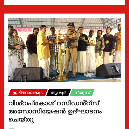
ഇരിങ്ങാലക്കുട
തൃശൂർ
ന്യൂസ്
വിശ്വപ്രകാശ് റസിഡൻ്റ്സ്
അസോസിയേഷൻ ഉദ്ഘാടനം
ചെയ്തു