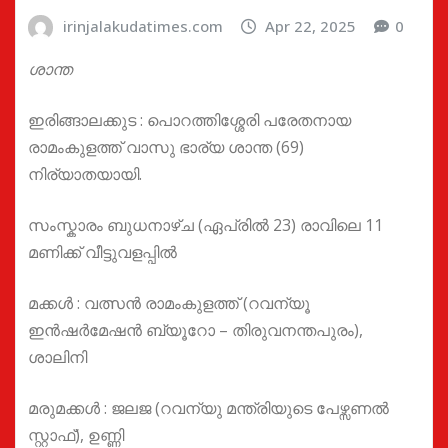
irinjalakudatimes.com
Apr 22, 2025
0
ശാന്ത
ഇരിങ്ങാലക്കുട : പൊറത്തിശ്ശേരി പരേതനായ
രാമംകുളത്ത് വാസു ഭാര്യ ശാന്ത (69)
നിര്യാതയായി.
സംസ്കാരം ബുധനാഴ്ച (ഏപ്രിൽ 23) രാവിലെ 11
മണിക്ക് വീട്ടുവളപ്പിൽ
മക്കൾ : വത്സൻ രാമംകുളത്ത് (റവന്യൂ
ഇൻഷർമേഷൻ ബ്യൂറോ – തിരുവനന്തപുരം),
ശാലിനി
മരുമക്കൾ : ജലജ (റവന്യു മന്ത്രിയുടെ പേഴ്സണൽ
സ്റ്റാഫ്), ഉണ്ണി