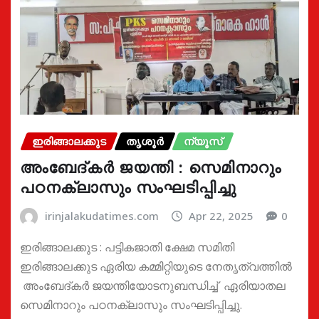
ഇരിങ്ങാലക്കുട
തൃശൂർ
ന്യൂസ്
അംബേദ്കർ ജയന്തി : സെമിനാറും
പഠനക്ലാസും സംഘടിപ്പിച്ചു
irinjalakudatimes.com
Apr 22, 2025
0
ഇരിങ്ങാലക്കുട : പട്ടികജാതി ക്ഷേമ സമിതി
ഇരിങ്ങാലക്കുട ഏരിയ കമ്മിറ്റിയുടെ നേതൃത്വത്തിൽ
അംബേദ്കർ ജയന്തിയോടനുബന്ധിച്ച് ഏരിയാതല
സെമിനാറും പഠനക്ലാസും സംഘടിപ്പിച്ചു.