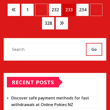
Posts
1
…
232
233
234
…
pagination
328
Go
RECENT POSTS
Discover safe payment methods for fast
withdrawals at Online Pokies NZ