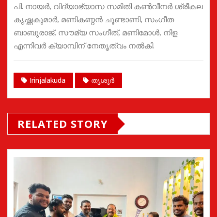
പി. നായർ, വിദ്യാഭ്യാസ സമിതി കൺവീനർ ശ്രീകല
കൃഷ്ണകുമാർ, മണികണ്ഠൻ ചൂണ്ടാണി, സംഗീത
ബാബുരാജ്, സൗമ്യ സംഗീത്, മണിമോൾ, നിള
എന്നിവർ ക്യാമ്പിന് നേതൃത്വം നൽകി.
Irinjalakuda
തൃശൂർ
RELATED STORY