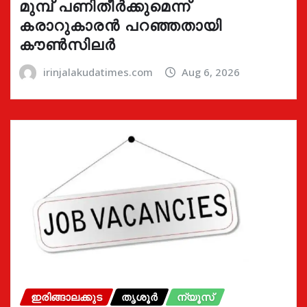
മുമ്പ് പണിതീർക്കുമെന്ന്
കരാറുകാരൻ പറഞ്ഞതായി
കൗൺസിലർ
irinjalakudatimes.com
Aug 6, 2026
ഇരിങ്ങാലക്കുട
തൃശൂർ
ന്യൂസ്