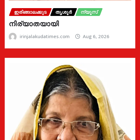
ഇരിങ്ങാലക്കുട
തൃശൂർ
ന്യൂസ്
നിര്യാതയായി
irinjalakudatimes.com
Aug 6, 2026