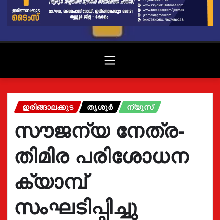
ഇരിങ്ങാലക്കുട
തൃശൂർ
ന്യൂസ്
സൗജന്യ നേത്ര-
തിമിര പരിശോധന
ക്യാമ്പ്
സംഘടിപ്പിച്ചു