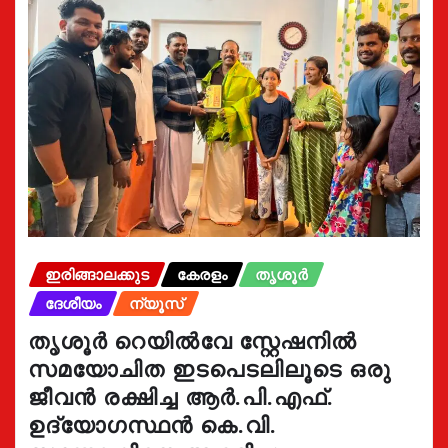
ഇരിങ്ങാലക്കുട
കേരളം
തൃശൂർ
ദേശീയം
ന്യൂസ്
തൃശൂർ റെയിൽവേ സ്റ്റേഷനിൽ
സമയോചിത ഇടപെടലിലൂടെ ഒരു
ജീവൻ രക്ഷിച്ച ആർ.പി.എഫ്.
ഉദ്യോഗസ്ഥൻ കെ.വി.