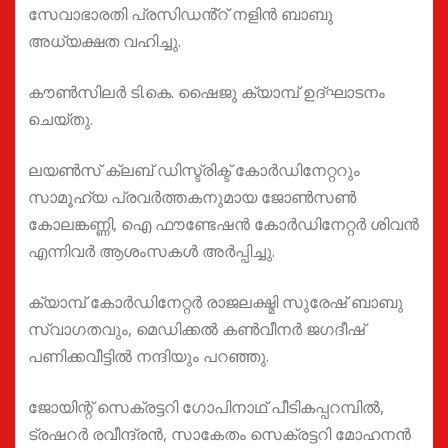
സേവാഭാരതി പ്രസിഡൻ്റ് നളിൻ ബാബു
അധ്യക്ഷത വഹിച്ചു.
കൗൺസിലർ ടി.കെ. ഷൈജു ക്യാമ്പ് ഉദ്ഘാടനം
ചെയ്തു.
ലയൺസ് ക്ലബ് ഡിസ്ട്രിക്ട് കോർഡിനേറ്ററും
സാമൂഹ്യ പ്രവർത്തകനുമായ ജോൺസൺ
കോലങ്കണ്ണി, ഐ ഫൗണ്ടേഷൻ കോർഡിനേറ്റർ ശിവൻ
എന്നിവർ ആശംസകൾ അർപ്പിച്ചു.
ക്യാമ്പ് കോർഡിനേറ്റർ രാജലക്ഷ്മി സുരേഷ് ബാബു
സ്വാഗതവും, മെഡിക്കൽ കൺവീനർ ജഗദീഷ്
പണിക്കവീട്ടിൽ നന്ദിയും പറഞ്ഞു.
ജോയിന്റ് സെക്രട്ടറി ഗോപിനാഥ് പീടികപ്പറമ്പിൽ,
ട്രഷറർ രവീന്ദ്രൻ, സാകേതം സെക്രട്ടറി മോഹനൻ