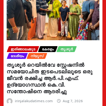
ഇരിങ്ങാലക്കുട
കേരളം
തൃശൂർ
ദേശീയം
ന്യൂസ്
തൃശൂർ റെയിൽവേ സ്റ്റേഷനിൽ
സമയോചിത ഇടപെടലിലൂടെ ഒരു
ജീവൻ രക്ഷിച്ച ആർ.പി.എഫ്.
ഉദ്യോഗസ്ഥൻ കെ.വി.
സന്തോഷിനെ ആദരിച്ചു
irinjalakudatimes.com
Aug 7, 2026