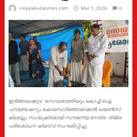
irinjalakudatimes.com
Mar 1, 2026
0
ഇരിങ്ങാലക്കുട : സേവാഭാരതിയും കൊച്ചി ഐ
ഫൗണ്ടേഷനും കൊമ്പൊടിഞ്ഞാമാക്കൽ ലയൺസ്
ക്ലബ്ബും സംയുക്തമായി സൗജന്യ നേത്ര- തിമിര
പരിശോധന ക്യാമ്പ് സംഘടിപ്പിച്ചു.