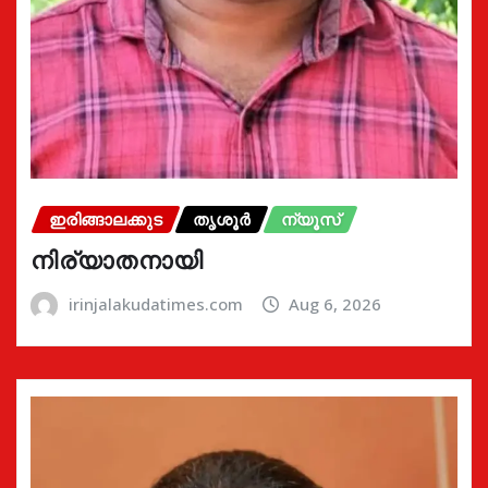
ഇരിങ്ങാലക്കുട
തൃശൂർ
ന്യൂസ്
നിര്യാതനായി
irinjalakudatimes.com
Aug 6, 2026