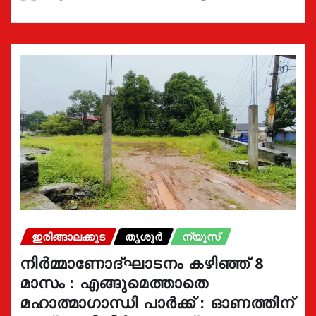
ഇരിങ്ങാലക്കുട
തൃശൂർ
ന്യൂസ്
നിർമ്മാണോദ്ഘാടനം കഴിഞ്ഞ് 8
മാസം : എങ്ങുമെത്താതെ
മഹാത്മാഗാന്ധി പാർക്ക് : ഓണത്തിന്