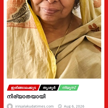
ഇരിങ്ങാലക്കുട
തൃശൂർ
ന്യൂസ്
നിര്യാതയായി
irinjalakudatimes.com
Aug 6, 2026