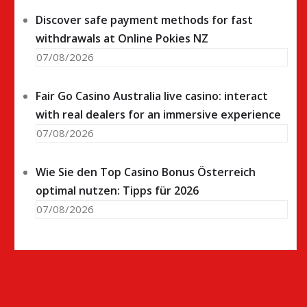
Discover safe payment methods for fast
withdrawals at Online Pokies NZ
07/08/2026
Fair Go Casino Australia live casino: interact
with real dealers for an immersive experience
07/08/2026
Wie Sie den Top Casino Bonus Österreich
optimal nutzen: Tipps für 2026
07/08/2026