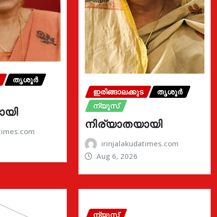
തൃശൂർ
ഇരിങ്ങാലക്കുട
തൃശൂർ
ന്യൂസ്
ായി
നിര്യാതയായി
atimes.com
irinjalakudatimes.com
Aug 6, 2026
ന്യൂസ്