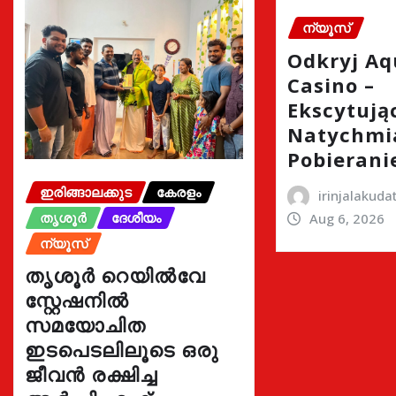
ന്യൂസ്
Odkryj A
Casino –
Ekscytując
Natychmi
Pobierani
ഇരിങ്ങാലക്കുട
കേരളം
irinjalakud
തൃശൂർ
ദേശീയം
Aug 6, 2026
ന്യൂസ്
തൃശൂർ റെയിൽവേ
സ്റ്റേഷനിൽ
സമയോചിത
ഇടപെടലിലൂടെ ഒരു
ജീവൻ രക്ഷിച്ച