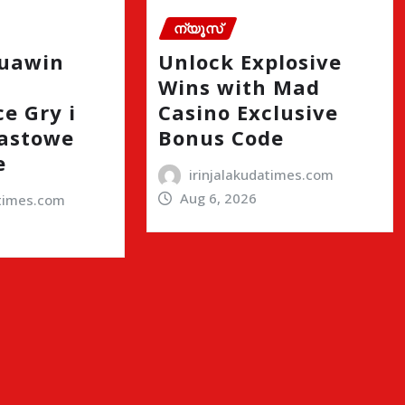
ന്യൂസ്
quawin
Unlock Explosive
Wins with Mad
e Gry i
Casino Exclusive
astowe
Bonus Code
e
irinjalakudatimes.com
Aug 6, 2026
atimes.com