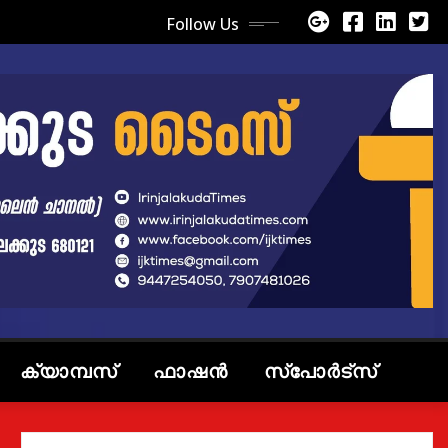
Follow Us
ക്യാമ്പസ്
ഫാഷൻ
സ്പോർട്സ്