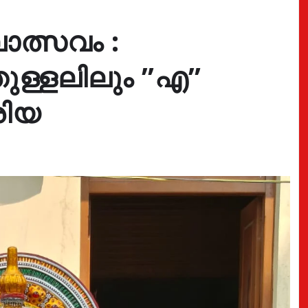
ോത്സവം :
ുള്ളലിലും ”എ”
രിയ