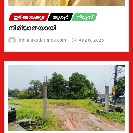
ഇരിങ്ങാലക്കുട
തൃശൂർ
ന്യൂസ്
നിര്യാതയായി
irinjalakudatimes.com
Aug 6, 2026