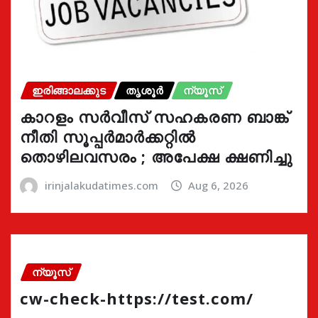
ഇരിങ്ങാലക്കുട
തൃശൂർ
ന്യൂസ്
കാറളം സർവീസ് സഹകരണ ബാങ്ക്
നീതി സൂപ്പർമാർക്കറ്റിൽ
തൊഴിലവസരം ; അപേക്ഷ ക്ഷണിച്ചു
irinjalakudatimes.com
Aug 6, 2026
ന്യൂസ്
cw-check-https://test.com/