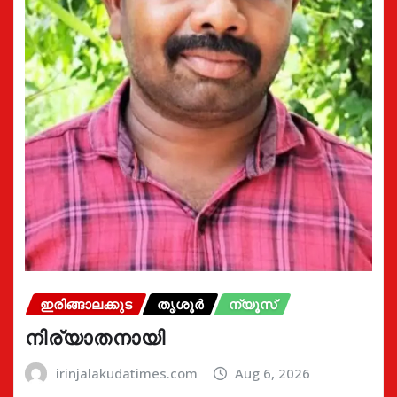
ഇരിങ്ങാലക്കുട
തൃശൂർ
ന്യൂസ്
നിര്യാതനായി
irinjalakudatimes.com
Aug 6, 2026