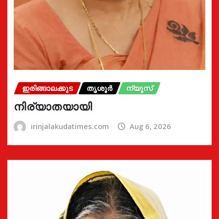
ഇരിങ്ങാലക്കുട
തൃശൂർ
ന്യൂസ്
നിര്യാതയായി
irinjalakudatimes.com
Aug 6, 2026