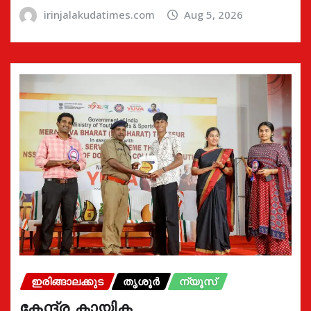
irinjalakudatimes.com
Aug 5, 2026
ഇരിങ്ങാലക്കുട
തൃശൂർ
ന്യൂസ്
കേന്ദ്ര കായിക,