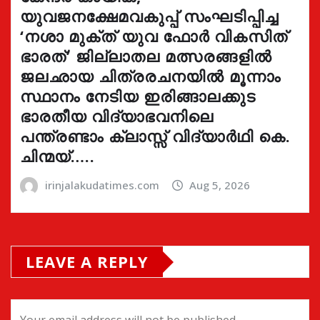
യുവജനക്ഷേമവകുപ്പ് സംഘടിപ്പിച്ച
‘നശാ മുക്ത് യുവ ഫോർ വികസിത്
ഭാരത്’ ജില്ലാതല മത്സരങ്ങളിൽ
ജലഛായ ചിത്രരചനയിൽ മൂന്നാം
സ്ഥാനം നേടിയ ഇരിങ്ങാലക്കുട
ഭാരതീയ വിദ്യാഭവനിലെ
പന്ത്രണ്ടാം ക്ലാസ്സ് വിദ്യാർഥി കെ.
ചിന്മയ്…..
irinjalakudatimes.com
Aug 5, 2026
LEAVE A REPLY