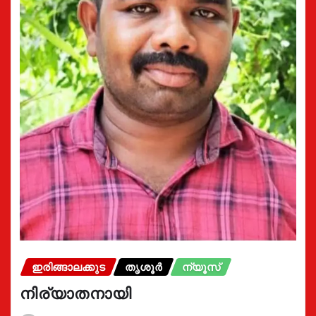
ഇരിങ്ങാലക്കുട
തൃശൂർ
ന്യൂസ്
നിര്യാതനായി