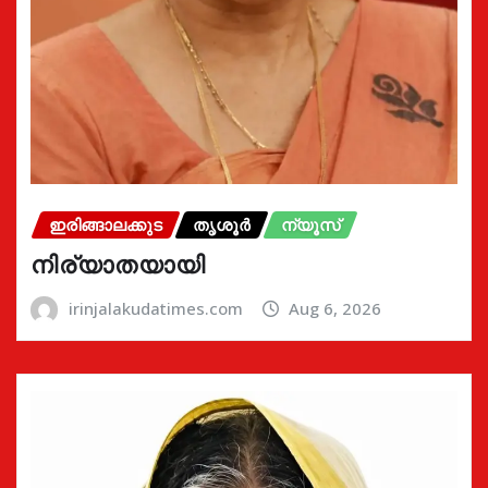
ഇരിങ്ങാലക്കുട
തൃശൂർ
ന്യൂസ്
നിര്യാതയായി
irinjalakudatimes.com
Aug 6, 2026