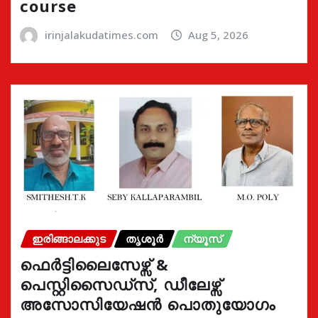
course
irinjalakudatimes.com
Aug 5, 2026
ഇരിങ്ങാലക്കുട
തൃശൂർ
ന്യൂസ്
ഫെർട്ടിലൈസേഴ്സ് &
പെസ്റ്റിസൈഡ്സ്, ഡീലേഴ്സ്
അസോസിയേഷൻ പൊതുയോഗം