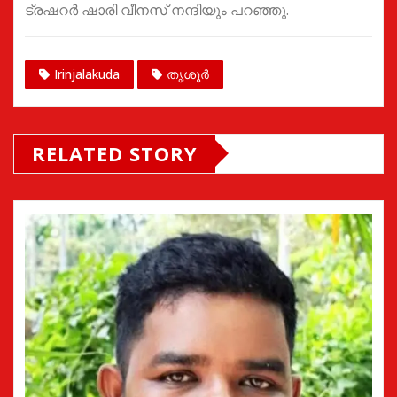
ട്രഷറർ ഷാരി വീനസ് നന്ദിയും പറഞ്ഞു.
Irinjalakuda
തൃശൂർ
RELATED STORY