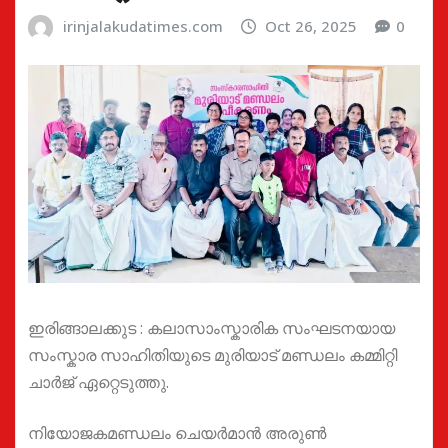
irinjalakudatimes.com
Oct 26, 2025
0
ഇരിങ്ങാലക്കുട : കലാസാംസ്കാരിക സംഘടനയായ
സംസ്കാര സാഹിതിയുടെ മുരിയാട് മണ്ഡലം കമ്മിറ്റി
ചാർജ് ഏറ്റെടുത്തു.
നിയോജകമണ്ഡലം ചെയർമാൻ അരുൺ