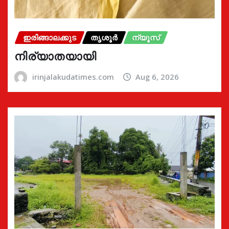
ഇരിങ്ങാലക്കുട
തൃശൂർ
ന്യൂസ്
നിര്യാതയായി
irinjalakudatimes.com
Aug 6, 2026