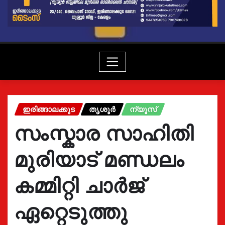
ഇരിങ്ങാലക്കുട
തൃശൂർ
ന്യൂസ്
സംസ്കാര സാഹിതി
മുരിയാട് മണ്ഡലം
കമ്മിറ്റി ചാർജ്
ഏറ്റെടുത്തു