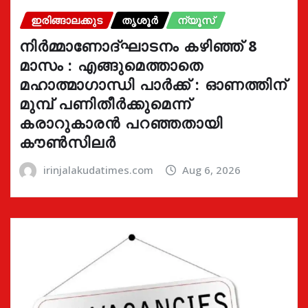
ഇരിങ്ങാലക്കുട
തൃശൂർ
ന്യൂസ്
നിർമ്മാണോദ്ഘാടനം കഴിഞ്ഞ് 8
മാസം : എങ്ങുമെത്താതെ
മഹാത്മാഗാന്ധി പാർക്ക് : ഓണത്തിന്
മുമ്പ് പണിതീർക്കുമെന്ന്
കരാറുകാരൻ പറഞ്ഞതായി
കൗൺസിലർ
irinjalakudatimes.com
Aug 6, 2026