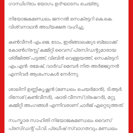
ഗാന്ധിഗ്രാം യോഗം ഉദ്ഘാടനം ചെയ്തു.
നിയോജകമണ്ഡലം ജനറൽ സെക്രട്ടറി കെ.കെ.
വിശ്വനാഥൻ അധ്യക്ഷത വഹിച്ചു.
കൺവീനർ എം.ജെ. ടോം, ഇരിങ്ങാലക്കുട ബ്ലോക്ക്
കോൺഗ്രസ്സ് കമ്മിറ്റി വൈസ് പ്രസിഡന്റുമാരായ
ശ്രീജിത്ത് പട്ടത്ത്, വിബിൻ വെള്ളയത്ത്, സെക്രട്ടറി
എം.എൻ. രമേഷ്, വാർഡ് മെമ്പർ നിത അർജ്ജുനൻ
എന്നിവർ ആശംസകൾ നേർന്നു.
ശാലിനി ഉണ്ണികൃഷ്ണൻ (മണ്ഡലം ചെയർമാൻ), ടി.ആർ.
ദിനേശ് (കൺവീനർ), ഷാരി വീനസ് (ട്രഷറർ), മറ്റു
കമ്മിറ്റി അംഗങ്ങൾ എന്നിവരാണ് ചാർജ് ഏറ്റെടുത്തത്.
സംസ്കാര സാഹിതി നിയോജകമണ്ഡലം വൈസ്
പ്രസിഡന്റ് പി.വി. പ്രധീഷ് സ്വാഗതവും മണ്ഡലം