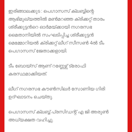
ഇരിങ്ങാലക്കുട : പെഗാസസ് ക്ലബ്ബിന്റെ
ആഭിമുഖ്യത്തില്‍ മണ്‍മറഞ്ഞ ക്രിക്കറ്റ് താരം
ശ്രീക്കുട്ടന്‍റെ ഓര്‍മയ്ക്കായി നഗരസഭ
മൈതാനിയില്‍ സംഘടിപ്പിച്ച ശ്രീക്കുട്ടൻ
മെമ്മോറിയൽ ക്രിക്കറ്റ് ലീഗ് സീസണ്‍ 4ൽ ടീം
പെഗാസസ് ജേതാക്കളായി.
ടീം ബോയ്സ് ആണ് റണ്ണേഴ്സ് ട്രോഫി
കരസ്ഥമാക്കിയത്.
ലീഗ് നഗരസഭ കൗൺസിലർ സോണിയ ഗിരി
ഉദ്ഘാടനം ചെയ്തു.
പെഗാസസ് ക്ലബ്ബ് പ്രസിഡന്റ് എ ജി അരുണ്‍
അധ്യക്ഷത വഹിച്ചു.