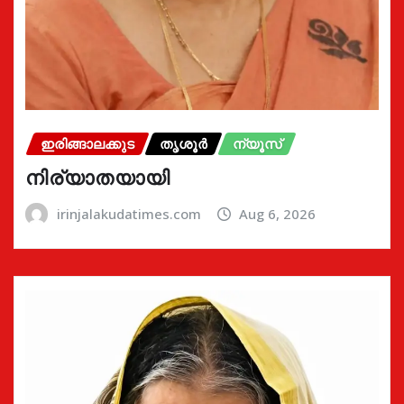
ഇരിങ്ങാലക്കുട
തൃശൂർ
ന്യൂസ്
നിര്യാതയായി
irinjalakudatimes.com
Aug 6, 2026