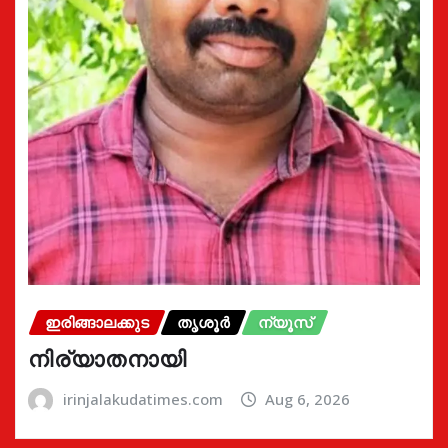
ഇരിങ്ങാലക്കുട
തൃശൂർ
ന്യൂസ്
നിര്യാതനായി
irinjalakudatimes.com
Aug 6, 2026