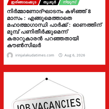
ഇരിങ്ങാലക്കുട
തൃശൂർ
ന്യൂസ്
നിർമ്മാണോദ്ഘാടനം കഴിഞ്ഞ് 8
മാസം : എങ്ങുമെത്താതെ
മഹാത്മാഗാന്ധി പാർക്ക് : ഓണത്തിന്
മുമ്പ് പണിതീർക്കുമെന്ന്
കരാറുകാരൻ പറഞ്ഞതായി
കൗൺസിലർ
irinjalakudatimes.com
Aug 6, 2026