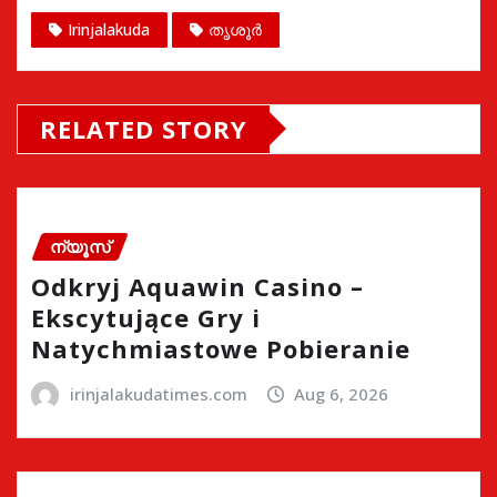
Irinjalakuda
തൃശൂർ
RELATED STORY
ന്യൂസ്
Odkryj Aquawin Casino –
Ekscytujące Gry i
Natychmiastowe Pobieranie
irinjalakudatimes.com
Aug 6, 2026