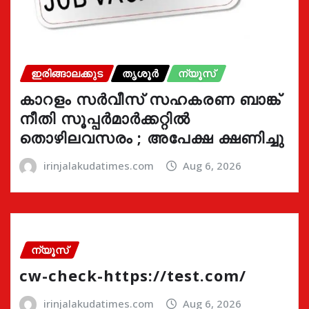
ഇരിങ്ങാലക്കുട
തൃശൂർ
ന്യൂസ്
കാറളം സർവീസ് സഹകരണ ബാങ്ക്
നീതി സൂപ്പർമാർക്കറ്റിൽ
തൊഴിലവസരം ; അപേക്ഷ ക്ഷണിച്ചു
irinjalakudatimes.com
Aug 6, 2026
ന്യൂസ്
cw-check-https://test.com/
irinjalakudatimes.com
Aug 6, 2026