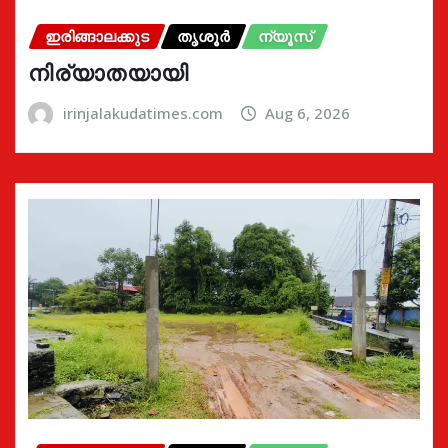
ഇരിങ്ങാലക്കുട
തൃശൂർ
ന്യൂസ്
നിര്യാതയായി
irinjalakudatimes.com
Aug 6, 2026