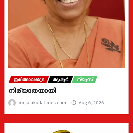
ഇരിങ്ങാലക്കുട
തൃശൂർ
ന്യൂസ്
നിര്യാതയായി
irinjalakudatimes.com
Aug 6, 2026