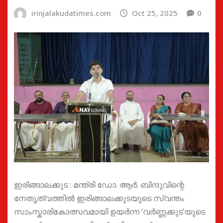
irinjalakudatimes.com
Oct 25, 2025
0
ഇരിങ്ങാലക്കുട : മന്ത്രി ഡോ. ആർ. ബിന്ദുവിന്റെ
നേതൃത്വത്തിൽ ഇരിങ്ങാലക്കുടയുടെ സ്വന്തം
സാംസ്കാരികോത്സവമായി ഉയർന്ന ‘വർണ്ണക്കുട’യുടെ