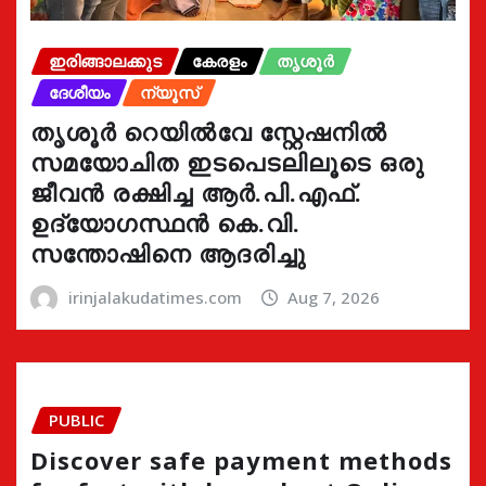
ഇരിങ്ങാലക്കുട
കേരളം
തൃശൂർ
ദേശീയം
ന്യൂസ്
തൃശൂർ റെയിൽവേ സ്റ്റേഷനിൽ
സമയോചിത ഇടപെടലിലൂടെ ഒരു
ജീവൻ രക്ഷിച്ച ആർ.പി.എഫ്.
ഉദ്യോഗസ്ഥൻ കെ.വി.
സന്തോഷിനെ ആദരിച്ചു
irinjalakudatimes.com
Aug 7, 2026
PUBLIC
Discover safe payment methods