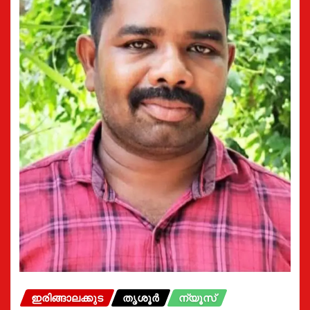
ഇരിങ്ങാലക്കുട
തൃശൂർ
ന്യൂസ്