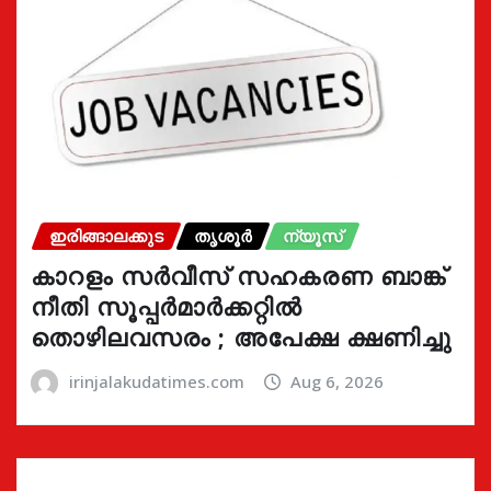
ഇരിങ്ങാലക്കുട
തൃശൂർ
ന്യൂസ്
കാറളം സർവീസ് സഹകരണ ബാങ്ക്
നീതി സൂപ്പർമാർക്കറ്റിൽ
തൊഴിലവസരം ; അപേക്ഷ ക്ഷണിച്ചു
irinjalakudatimes.com
Aug 6, 2026