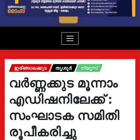
ഇരിങ്ങാലക്കുട
തൃശൂർ
ന്യൂസ്
വർണ്ണക്കുട മൂന്നാം
എഡിഷനിലേക്ക് :
സംഘാടക സമിതി
രൂപീകരിച്ചു