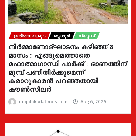
ഇരിങ്ങാലക്കുട
തൃശൂർ
ന്യൂസ്
നിർമ്മാണോദ്ഘാടനം കഴിഞ്ഞ് 8
മാസം : എങ്ങുമെത്താതെ
മഹാത്മാഗാന്ധി പാർക്ക് : ഓണത്തിന്
മുമ്പ് പണിതീർക്കുമെന്ന്
കരാറുകാരൻ പറഞ്ഞതായി
കൗൺസിലർ
irinjalakudatimes.com
Aug 6, 2026