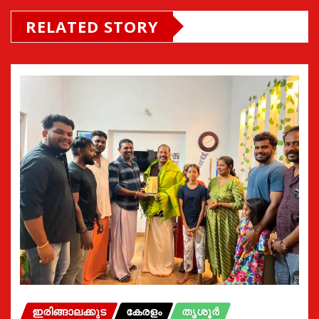
RELATED STORY
ഇരിങ്ങാലക്കുട
കേരളം
തൃശൂർ