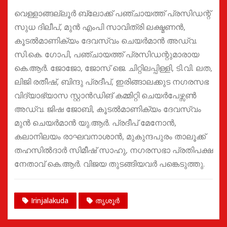
വെള്ളാങ്ങല്ലൂർ ബ്ലോക്ക് പഞ്ചായത്ത് പ്രസിഡന്റ്
സുധ ദിലീപ്, മുൻ എംപി സാവിത്രി ലക്ഷ്മണൻ,
കൂടൽമാണിക്യം ദേവസ്വം ചെയർമാൻ അഡ്വ.
സി.കെ. ഗോപി, പഞ്ചായത്ത് പ്രസിഡന്റുമാരായ
കെ.ആർ. ജോജോ, ജോസ് ജെ. ചിറ്റിലപ്പിള്ളി, ടി.വി. ലത,
ലിജി രതീഷ്, ബിന്ദു പ്രദീപ്, ഇരിങ്ങാലക്കുട നഗരസഭ
വിദ്യാഭ്യാസ സ്റ്റാൻഡിങ് കമ്മിറ്റി ചെയർപേഴ്സൺ
അഡ്വ. ജിഷ ജോബി, കൂടൽമാണിക്യം ദേവസ്വം
മുൻ ചെയർമാൻ യു.ആർ. പ്രദീപ് മേനോൻ,
കലാനിലയം രാഘവനാശാൻ, മുകുന്ദപുരം താലൂക്ക്
തഹസിൽദാർ സിമീഷ് സാഹു, നഗരസഭാ പ്രതിപക്ഷ
നേതാവ് കെ.ആർ. വിജയ തുടങ്ങിയവർ പങ്കെടുത്തു.
Irinjalakuda
തൃശൂർ