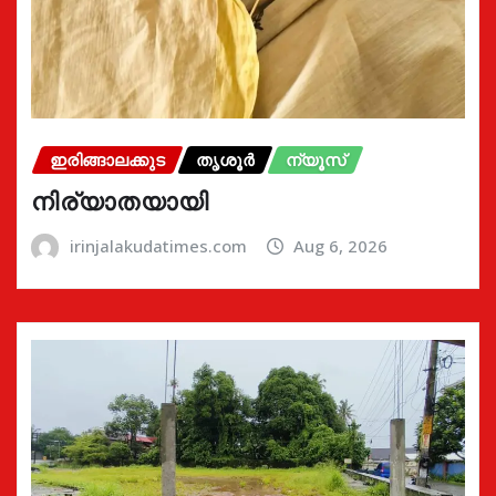
ഇരിങ്ങാലക്കുട
തൃശൂർ
ന്യൂസ്
നിര്യാതയായി
irinjalakudatimes.com
Aug 6, 2026