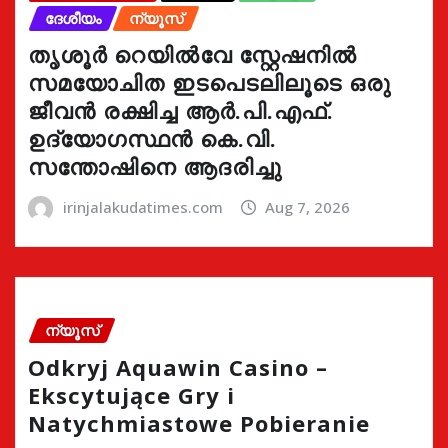
ദേശീയം
ന്യൂസ്
തൃശൂർ റെയിൽവേ സ്റ്റേഷനിൽ
സമയോചിത ഇടപെടലിലൂടെ ഒരു
ജീവൻ രക്ഷിച്ച ആർ.പി.എഫ്.
ഉദ്യോഗസ്ഥൻ കെ.വി.
സന്തോഷിനെ ആദരിച്ചു
irinjalakudatimes.com
Aug 7, 2026
ന്യൂസ്
Odkryj Aquawin Casino –
Ekscytujące Gry i
Natychmiastowe Pobieranie