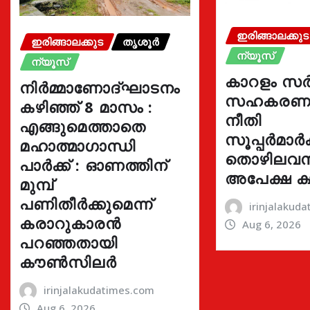
ഇരിങ്ങാലക്കുട
ഇരിങ്ങാലക്കുട
തൃശൂർ
ന്യൂസ്
ന്യൂസ്
കാറളം സർ
നിർമ്മാണോദ്ഘാടനം
സഹകരണ ബ
കഴിഞ്ഞ് 8 മാസം :
നീതി
എങ്ങുമെത്താതെ
സൂപ്പർമാർക്
മഹാത്മാഗാന്ധി
തൊഴിലവസ
പാർക്ക് : ഓണത്തിന്
അപേക്ഷ ക്
മുമ്പ്
പണിതീർക്കുമെന്ന്
irinjalakud
കരാറുകാരൻ
Aug 6, 2026
പറഞ്ഞതായി
കൗൺസിലർ
irinjalakudatimes.com
Aug 6, 2026