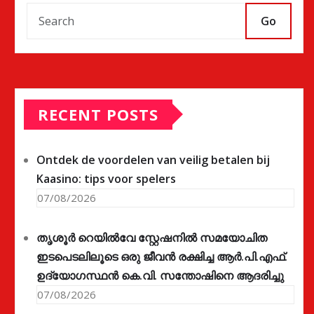
Go
RECENT POSTS
Ontdek de voordelen van veilig betalen bij
Kaasino: tips voor spelers
07/08/2026
തൃശൂർ റെയിൽവേ സ്റ്റേഷനിൽ സമയോചിത
ഇടപെടലിലൂടെ ഒരു ജീവൻ രക്ഷിച്ച ആർ.പി.എഫ്.
ഉദ്യോഗസ്ഥൻ കെ.വി. സന്തോഷിനെ ആദരിച്ചു
07/08/2026