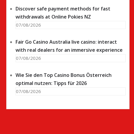
Discover safe payment methods for fast
withdrawals at Online Pokies NZ
07/08/2026
Fair Go Casino Australia live casino: interact
with real dealers for an immersive experience
07/08/2026
Wie Sie den Top Casino Bonus Österreich
optimal nutzen: Tipps für 2026
07/08/2026