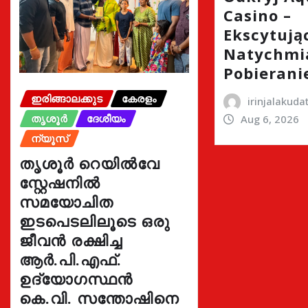
Casino –
Ekscytując
Natychmi
Pobierani
ഇരിങ്ങാലക്കുട
കേരളം
irinjalakud
തൃശൂർ
ദേശീയം
Aug 6, 2026
ന്യൂസ്
തൃശൂർ റെയിൽവേ
സ്റ്റേഷനിൽ
സമയോചിത
ഇടപെടലിലൂടെ ഒരു
ജീവൻ രക്ഷിച്ച
ആർ.പി.എഫ്.
ഉദ്യോഗസ്ഥൻ
കെ.വി. സന്തോഷിനെ