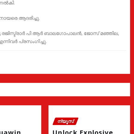
നൽകി.
നായരെ ആദരിച്ചു.
 റിട്ട രജിസ്ട്രാർ പി ആർ ബാലഗോപാലൻ, ജോസ് മഞ്ഞില,
നിവർ പ്രസംഗിച്ചു.
ന്യൂസ്
quawin
Unlock Explosive