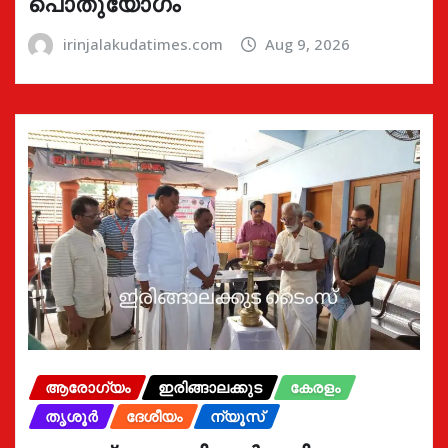
പൊതുയോഗം
irinjalakudatimes.com
Aug 9, 2026
ആരോഗ്യം
ഇരിങ്ങാലക്കുട
കേരളം
തൃശൂർ
ദേശീയം
ന്യൂസ്