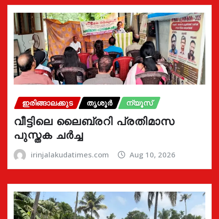
ഇരിങ്ങാലക്കുട
തൃശൂർ
ന്യൂസ്
വീട്ടിലെ ലൈബ്രറി പ്രതിമാസ
പുസ്തക ചർച്ച
irinjalakudatimes.com
Aug 10, 2026