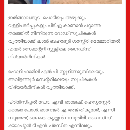
ഇരിങ്ങാലക്കുട : പൊടിയും അഴുക്കും
വള്ളിപടർപ്പുകളും പിടിച്ചു കാണാൻ പറ്റാത്ത
തരത്തിൽ നിന്നിരുന്ന റോഡ് സൂചികകൾ
വൃത്തിയാക്കി ലാൽ ബഹാദൂർ ശാസ്ത്രി മെമ്മോറിയൽ
ഹയർ സെക്കന്ററി സ്കൂളിലെ ഗൈഡ്സ്
വിദ്യാർഥിനികൾ.
ഹോളി ഫാമിലി എൽ.പി. സ്കൂളിന് മുമ്പിലെയും
അവിട്ടത്തൂർ സെന്ററിലെയും സൂചികകൾ
വിദ്യാർഥിനികൾ വൃത്തിയാക്കി.
പ്രിൻസിപ്പൽ ഡോ. എ.വി. രാജേഷ്, ഹെഡ്മാസ്റ്റർ
മെജോ പോൾ, മാനേജർ എ. അജിത് കുമാർ, എ.സി.
സുരേഷ്, കെ.കെ. കൃഷ്ണൻ നമ്പൂതിരി, ഗൈഡ്സ്
ക്യാപ്റ്റൻ ടി.എൻ. പ്രസീത എന്നിവരും