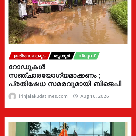
ഇരിങ്ങാലക്കുട
തൃശൂർ
ന്യൂസ്
റോഡുകൾ
സഞ്ചാരയോഗ്യമാക്കണം ;
പ്രതിഷേധ സമരവുമായി ബിജെപി
irinjalakudatimes.com
Aug 10, 2026