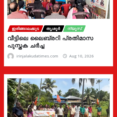
ഇരിങ്ങാലക്കുട
തൃശൂർ
ന്യൂസ്
വീട്ടിലെ ലൈബ്രറി പ്രതിമാസ
പുസ്തക ചർച്ച
irinjalakudatimes.com
Aug 10, 2026