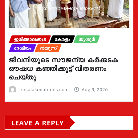
ഇരിങ്ങാലക്കുട
കേരളം
തൃശൂർ
ദേശീയം
ന്യൂസ്
ജീവനിയുടെ സൗജന്യ കർക്കടക
ഔഷധ കഞ്ഞിക്കൂട്ട് വിതരണം
ചെയ്തു
irinjalakudatimes.com
Aug 9, 2026
LEAVE A REPLY