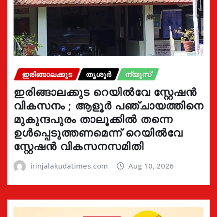
ഇരിങ്ങാലക്കുട
തൃശൂർ
ന്യൂസ്
ഇരിങ്ങാലക്കുട റെയിൽവേ സ്റ്റേഷൻ
വികസനം ; ആളൂർ പഞ്ചായത്തിനെ
മുകുന്ദപുരം താലൂക്കിൽ തന്നെ
ഉൾപ്പെടുത്തണമെന്ന് റെയിൽവേ
സ്റ്റേഷൻ വികസനസമിതി
irinjalakudatimes.com
Aug 10, 2026