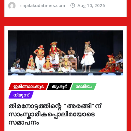
irinjalakudatimes.com
Aug 10, 2026
ഇരിങ്ങാലക്കുട
തൃശൂർ
ദേശീയം
ന്യൂസ്
തിരനോട്ടത്തിന്റെ “അരങ്ങി”ന്
സാംസ്കാരികപ്പൊലിമയോടെ
സമാപനം