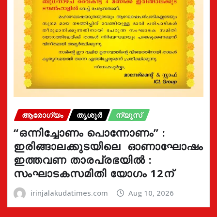
ആരോഗ്യം
തൃശൂർ
ന്യൂസ്
“ഒന്നിച്ചോണം പൊന്നോണം” :
ഇരിങ്ങാലക്കുടയിലെ ഓണാഘോഷം
ഇത്തവണ താരപ്രഭയിൽ :
സംഘാടകസമിതി യോഗം 12ന്
irinjalakudatimes.com
Aug 10, 2026