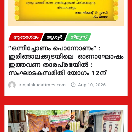
ആരോഗ്യം
തൃശൂർ
ന്യൂസ്
“ഒന്നിച്ചോണം പൊന്നോണം” :
ഇരിങ്ങാലക്കുടയിലെ ഓണാഘോഷം
ഇത്തവണ താരപ്രഭയിൽ :
സംഘാടകസമിതി യോഗം 12ന്
irinjalakudatimes.com
Aug 10, 2026