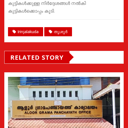
കുട്ടികൾക്കുള്ള നിർദ്ദേശങ്ങൾ നൽകി
കുട്ടികൾക്കൊപ്പം കൂടി.
Irinjalakuda
തൃശൂർ
RELATED STORY