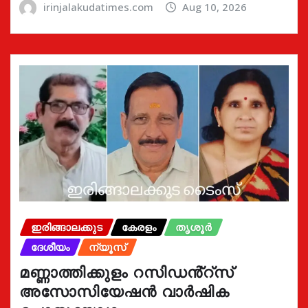
irinjalakudatimes.com
Aug 10, 2026
ഇരിങ്ങാലക്കുട
കേരളം
തൃശൂർ
ദേശീയം
ന്യൂസ്
മണ്ണാത്തിക്കുളം റസിഡൻ്റ്സ്
അസോസിയേഷൻ വാർഷിക