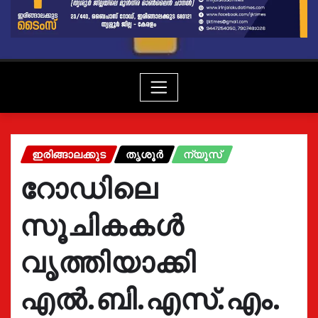
ഇരിങ്ങാലക്കുട
തൃശൂർ
ന്യൂസ്
റോഡിലെ
സൂചികകൾ
വൃത്തിയാക്കി
എൽ.ബി.എസ്.എം.