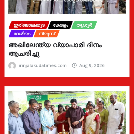
ഇരിങ്ങാലക്കുട
കേരളം
തൃശൂർ
ദേശീയം
ന്യൂസ്
അഖിലേന്ത്യ വ്യാപാരി ദിനം
ആചരിച്ചു
irinjalakudatimes.com
Aug 9, 2026