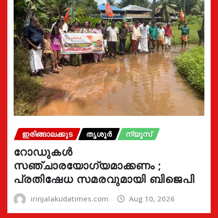
ഇരിങ്ങാലക്കുട
തൃശൂർ
ന്യൂസ്
റോഡുകൾ
സഞ്ചാരയോഗ്യമാക്കണം ;
പ്രതിഷേധ സമരവുമായി ബിജെപി
irinjalakudatimes.com
Aug 10, 2026