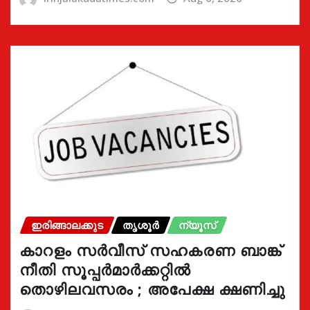
ഇരിങ്ങാലക്കുട
തൃശൂർ
ന്യൂസ്
കാറളം സർവീസ് സഹകരണ ബാങ്ക്
നീതി സൂപ്പർമാർക്കറ്റിൽ
തൊഴിലവസരം ; അപേക്ഷ ക്ഷണിച്ചു