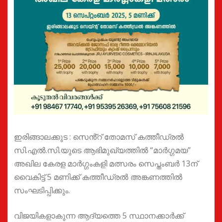
ഇരിങ്ങാലക്കുട : സെൻ്റ് തോമസ് കത്തീഡ്രൽ
സി.എൽ.സി.യുടെ ആഭിമുഖ്യത്തിൽ “മാർഗ്ഗമയ”
അഖില കേരള മാർഗ്ഗംകളി മത്സരം സെപ്തംബർ 13ന്
വൈകിട്ട് 5 മണിക്ക് കത്തീഡ്രൽ അങ്കണത്തിൽ
സംഘടിപ്പിക്കും.
വിജയികളാകുന്ന ആദ്യത്തെ 5 സ്ഥാനക്കാർക്ക്