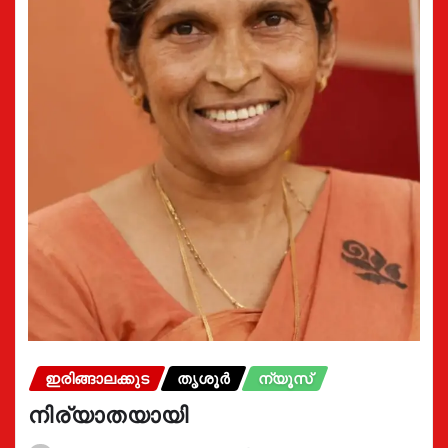
ഇരിങ്ങാലക്കുട
തൃശൂർ
ന്യൂസ്
നിര്യാതയായി