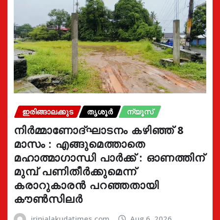
ഇരിങ്ങാലക്കുട
തൃശൂർ
ന്യൂസ്
നിർമ്മാണോദ്ഘാടനം കഴിഞ്ഞ് 8
മാസം : എങ്ങുമെത്താതെ
മഹാത്മാഗാന്ധി പാർക്ക് : ഓണത്തിന്
മുമ്പ് പണിതീർക്കുമെന്ന്
കരാറുകാരൻ പറഞ്ഞതായി
കൗൺസിലർ
irinjalakudatimes.com
Aug 6, 2026