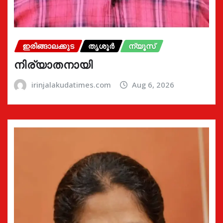
ഇരിങ്ങാലക്കുട
തൃശൂർ
ന്യൂസ്
നിര്യാതനായി
irinjalakudatimes.com
Aug 6, 2026