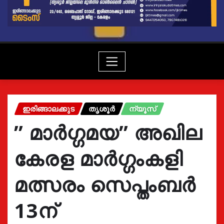
ഇരിങ്ങാലക്കുട
തൃശൂർ
ന്യൂസ്
” മാർഗ്ഗമയ” അഖില
കേരള മാർഗ്ഗംകളി
മത്സരം സെപ്തംബർ
13ന്