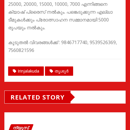
25000, 20000, 15000, 10000, 7000 എന്നിങ്ങനെ
ക്യാഷ് പ്രൈസ് നൽകും. പങ്കെടുക്കുന്ന എല്ലാ
ടീമുകൾക്കും പ്രോത്സാഹന സമ്മാനമായി 5000
രൂപയും നൽകും.
കൂടുതൽ വിവരങ്ങൾക്ക് : 9846717740, 9539526369,
7560821596
Irinjalakuda
തൃശൂർ
RELATED STORY
ന്യൂസ്