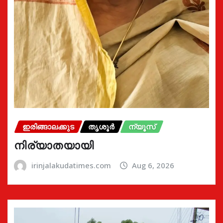
ഇരിങ്ങാലക്കുട
തൃശൂർ
ന്യൂസ്
നിര്യാതയായി
irinjalakudatimes.com
Aug 6, 2026