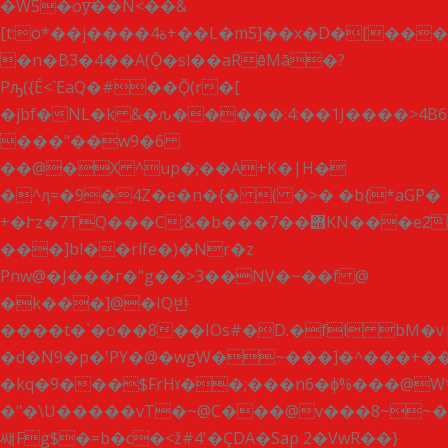
�W5�oy͞��N<��&
[t:o*��j����ة4+��L�m5]��x�D�[���n�atQ*����.*!1
�n�B3�4��A(Ǭ�sl��aRȇMā�?
Pԡ({É<`EaQ�#��Ǭ(r�[
�jbf�NL�k &�ԉ�����:4:��1J����>4B6
���"��w9�6
��@�X ^up�;��A+K�|H�
�^ӆ=�9�4Z�e�n�{� ( �>� �b{*aGP�
+�Ւz�7TQ���C;&�b���7��݋KN���e2͞�o��+�
���]bl��rlfe�)�Nr�z
Pnw@�J���г�"g��>3��NV�~��f @
�k���]@�IQ뱐
���� t�`�o��8��IOs#�D.�fl bM�v
�d�N9�p�'PY�@�wgW�~���]�^���+�
�kq�9���$FrHˠ��;���n6�ɸ%���@W
�"�\U�����vT�~@C���@v���8~~�
썌Fg$�=b�c�<ž#4'�ҪDA�Sap 2�VwRֹ��}