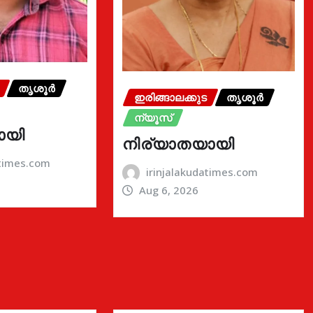
തൃശൂർ
ഇരിങ്ങാലക്കുട
തൃശൂർ
ന്യൂസ്
ായി
നിര്യാതയായി
atimes.com
irinjalakudatimes.com
Aug 6, 2026