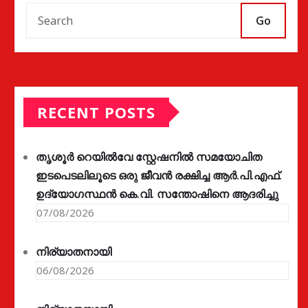
Go
RECENT POSTS
തൃശൂർ റെയിൽവേ സ്റ്റേഷനിൽ സമയോചിത
ഇടപെടലിലൂടെ ഒരു ജീവൻ രക്ഷിച്ച ആർ.പി.എഫ്.
ഉദ്യോഗസ്ഥൻ കെ.വി. സന്തോഷിനെ ആദരിച്ചു
07/08/2026
നിര്യാതനായി
06/08/2026