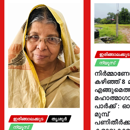
ഇരിങ്ങാലക്കുട
ന്യൂസ്
നിർമ്മാണ
കഴിഞ്ഞ് 8 
എങ്ങുമെത
മഹാത്മാഗാ
പാർക്ക് : 
മുമ്പ്
ഇരിങ്ങാലക്കുട
തൃശൂർ
പണിതീർക്കു
ന്യൂസ്