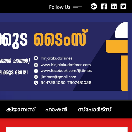
Follow Us
ക്യാമ്പസ്
ഫാഷൻ
സ്പോർട്സ്