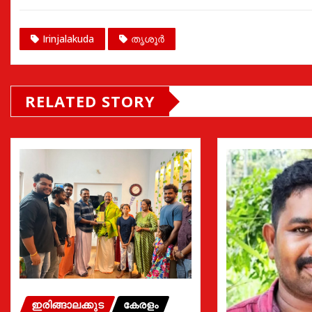
Irinjalakuda
തൃശൂർ
RELATED STORY
ഇരിങ്ങാലക്കുട
കേരളം