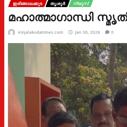
ഇരിങ്ങാലക്കുട
തൃശൂർ
ന്യൂസ്
മഹാത്മാഗാന്ധി സ്മൃ
irinjalakudatimes.com
Jan 30, 2026
0