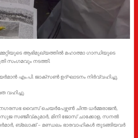
്മറ്റിയുടെ ആഭിമുഖ്യത്തിൽ മഹാത്മാ ഗാന്ധിയുടെ
ൃതി സംഗമവും നടത്തി.
െയർമാൻ എം.പി. ജാക്സൺ ഉദ്ഘാടനം നിർവ്വഹിച്ചു.
ത വഹിച്ചു.
്, നഗരസഭ വൈസ് ചെയർപേഴ്സൺ ചിന്ത ധർമ്മരാജൻ,
കോ, സുജ സഞ്ജീവ്കുമാർ, മിനി ജോസ് ചാക്കോള, സനൽ
ാർ, ബ്ലോക്ക് – മണ്ഡലം ഭാരവാഹികൾ തുടങ്ങിയവർ