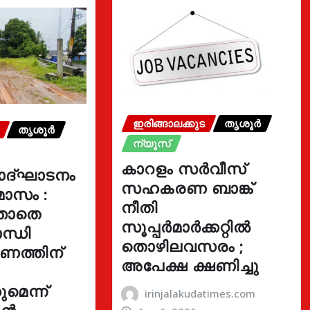
ഇരിങ്ങാലക്കുട
തൃശൂർ
തൃശൂർ
ന്യൂസ്
കാറളം സർവീസ്
ോദ്ഘാടനം
സഹകരണ ബാങ്ക്
മാസം :
നീതി
്താതെ
സൂപ്പർമാർക്കറ്റിൽ
ന്ധി
തൊഴിലവസരം ;
ഓണത്തിന്
അപേക്ഷ ക്ഷണിച്ചു
മെന്ന്
irinjalakudatimes.com