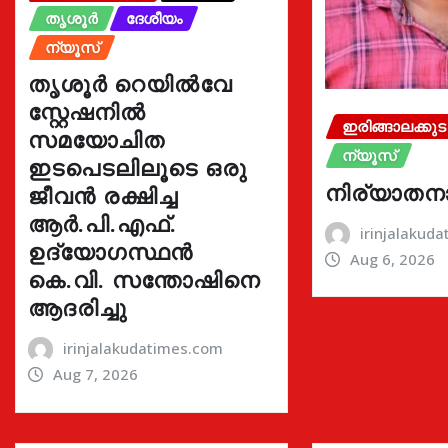
തൃശൂർ
ദേശീയം
ന്യൂസ്
തൃശൂർ റെയിൽവേ
സ്റ്റേഷനിൽ
ഇരിങ്ങാലക്കുട
സമയോചിത
ന്യൂസ്
ഇടപെടലിലൂടെ ഒരു
നിര്യാതന
ജീവൻ രക്ഷിച്ച
ആർ.പി.എഫ്.
irinjalakud
ഉദ്യോഗസ്ഥൻ
Aug 6, 2026
കെ.വി. സന്തോഷിനെ
ആദരിച്ചു
irinjalakudatimes.com
Aug 7, 2026