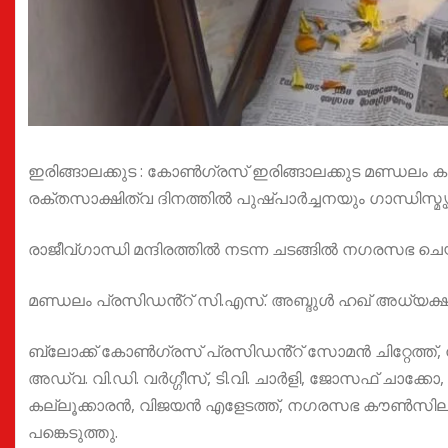
ഇരിങ്ങാലക്കുട : കോൺഗ്രസ് ഇരിങ്ങാലക്കുട മണ്ഡലം കമ
രക്തസാക്ഷിത്വ ദിനത്തിൽ പുഷ്പാർച്ചനയും ഗാന്ധിസ്മ
രാജീവ്ഗാന്ധി മന്ദിരത്തിൽ നടന്ന ചടങ്ങിൽ നഗരസഭ ച
മണ്ഡലം പ്രസിഡൻ്റ് സി.എസ്. അബ്ദുൾ ഹഖ് അധ്യക്ഷ
ബ്ലോക്ക് കോൺഗ്രസ് പ്രസിഡൻ്റ് സോമൻ ചിറ്റേത്ത
അഡ്വ. വി.ഡി. വർഗ്ഗീസ്, ടി.വി. ചാർളി, ജോസഫ് ചാക്
കല്ലൂക്കാരൻ, വിജയൻ എളേടത്ത്, നഗരസഭ കൗൺസിലർമ
പങ്കെടുത്തു.