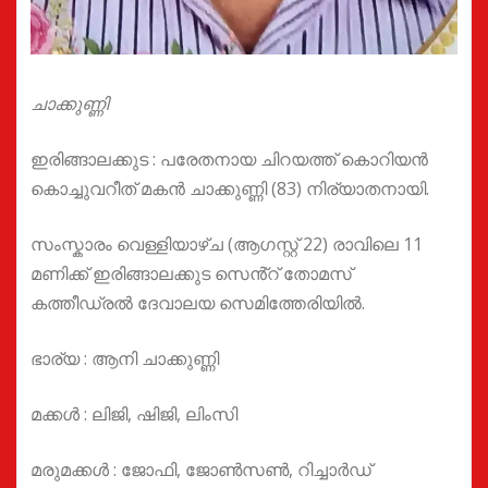
ചാക്കുണ്ണി
ഇരിങ്ങാലക്കുട : പരേതനായ ചിറയത്ത് കൊറിയൻ
കൊച്ചുവറീത് മകൻ ചാക്കുണ്ണി (83) നിര്യാതനായി.
സംസ്കാരം വെള്ളിയാഴ്ച (ആഗസ്റ്റ് 22) രാവിലെ 11
മണിക്ക് ഇരിങ്ങാലക്കുട സെൻ്റ് തോമസ്
കത്തീഡ്രൽ ദേവാലയ സെമിത്തേരിയിൽ.
ഭാര്യ : ആനി ചാക്കുണ്ണി
മക്കൾ : ലിജി, ഷിജി, ലിംസി
മരുമക്കൾ : ജോഫി, ജോൺസൺ, റിച്ചാർഡ്