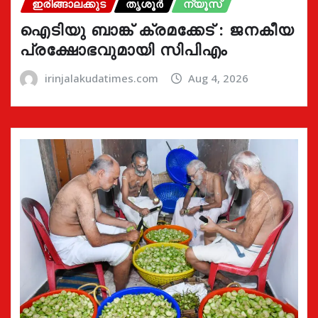
ഇരിങ്ങാലക്കുട
തൃശൂർ
ന്യൂസ്
ഐടിയു ബാങ്ക് ക്രമക്കേട് : ജനകീയ
പ്രക്ഷോഭവുമായി സിപിഎം
irinjalakudatimes.com
Aug 4, 2026