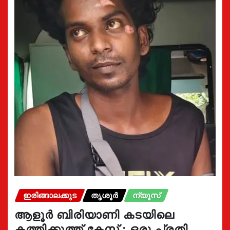
ഇരിങ്ങാലക്കുട
തൃശൂർ
ന്യൂസ്
ആളൂർ ബിരിയാണി കടയിലെ
കത്തിക്കുത്ത് കേസ് : ഒരു പ്രതി