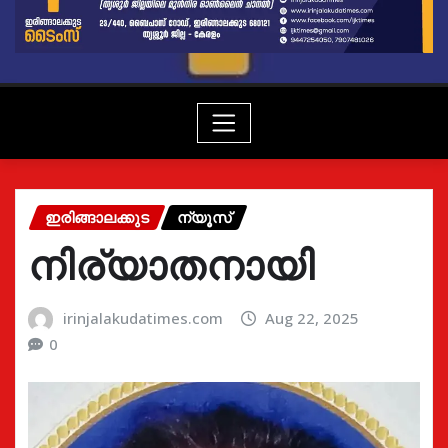
ഇരിങ്ങാലക്കുട
ന്യൂസ്
നിര്യാതനായി
irinjalakudatimes.com
Aug 22, 2025
0