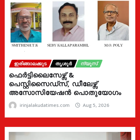
ഇരിങ്ങാലക്കുട
തൃശൂർ
ന്യൂസ്
ഫെർട്ടിലൈസേഴ്സ് &
പെസ്റ്റിസൈഡ്സ്, ഡീലേഴ്സ്
അസോസിയേഷൻ പൊതുയോഗം
irinjalakudatimes.com
Aug 5, 2026