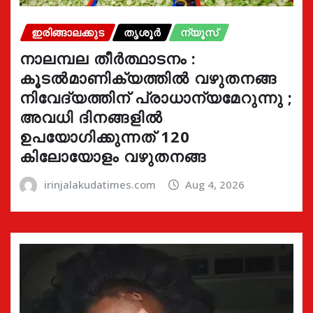
ഇരിങ്ങാലക്കുട
തൃശൂർ
ന്യൂസ്
നാലമ്പല തീർത്ഥാടനം :
കൂടൽമാണിക്യത്തിൽ വഴുതനങ്ങ
നിവേദ്യത്തിന് പ്രാധാന്യമേറുന്നു ;
അവധി ദിനങ്ങളിൽ
ഉപയോഗിക്കുന്നത് 120
കിലോയോളം വഴുതനങ്ങ
irinjalakudatimes.com
Aug 4, 2026