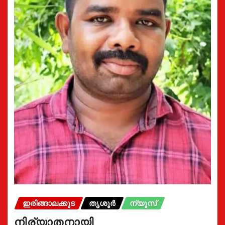
ഇരിങ്ങാലക്കുട
തൃശൂർ
ന്യൂസ്
നിര്യാതനായി