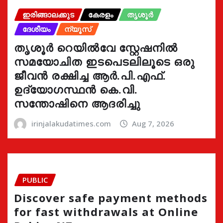
ഇരിങ്ങാലക്കുട
കേരളം
തൃശൂർ
ദേശീയം
ന്യൂസ്
തൃശൂർ റെയിൽവേ സ്റ്റേഷനിൽ
സമയോചിത ഇടപെടലിലൂടെ ഒരു
ജീവൻ രക്ഷിച്ച ആർ.പി.എഫ്.
ഉദ്യോഗസ്ഥൻ കെ.വി.
സന്തോഷിനെ ആദരിച്ചു
irinjalakudatimes.com
Aug 7, 2026
PUBLIC
Discover safe payment methods
for fast withdrawals at Online