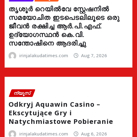
തൃശൂർ റെയിൽവേ സ്റ്റേഷനിൽ
സമയോചിത ഇടപെടലിലൂടെ ഒരു
ജീവൻ രക്ഷിച്ച ആർ.പി.എഫ്.
ഉദ്യോഗസ്ഥൻ കെ.വി.
സന്തോഷിനെ ആദരിച്ചു
irinjalakudatimes.com
Aug 7, 2026
ന്യൂസ്
Odkryj Aquawin Casino –
Ekscytujące Gry i
Natychmiastowe Pobieranie
irinjalakudatimes.com
Aug 6, 2026