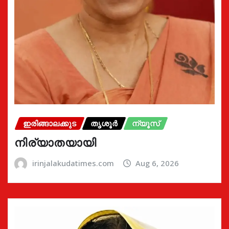
ഇരിങ്ങാലക്കുട
തൃശൂർ
ന്യൂസ്
നിര്യാതയായി
irinjalakudatimes.com
Aug 6, 2026