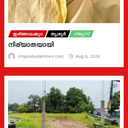
ഇരിങ്ങാലക്കുട
തൃശൂർ
ന്യൂസ്
നിര്യാതയായി
irinjalakudatimes.com
Aug 6, 2026