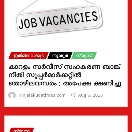
ഇരിങ്ങാലക്കുട
തൃശൂർ
ന്യൂസ്
കാറളം സർവീസ് സഹകരണ ബാങ്ക്
നീതി സൂപ്പർമാർക്കറ്റിൽ
തൊഴിലവസരം ; അപേക്ഷ ക്ഷണിച്ചു
irinjalakudatimes.com
Aug 6, 2026
ന്യൂസ്