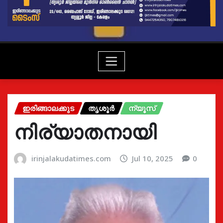
ഇരിങ്ങാലക്കുട
തൃശൂർ
ന്യൂസ്
നിര്യാതനായി
irinjalakudatimes.com
Jul 10, 2025
0