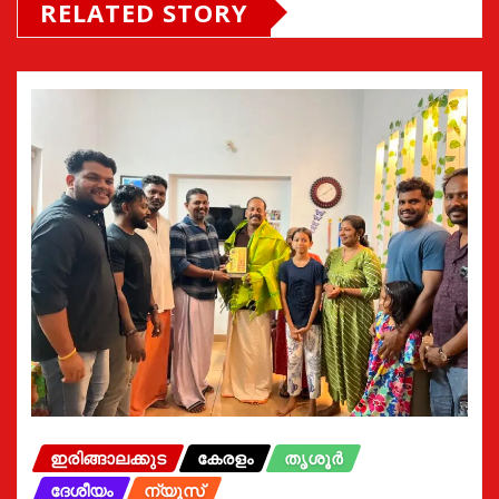
RELATED STORY
ഇരിങ്ങാലക്കുട
കേരളം
തൃശൂർ
ദേശീയം
ന്യൂസ്