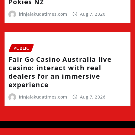
Pokies NZ
irinjalakudatimes.com
Aug 7, 2026
PUBLIC
Fair Go Casino Australia live
casino: interact with real
dealers for an immersive
experience
irinjalakudatimes.com
Aug 7, 2026
Copyright © 2024 | Irinjalakudatimes.com i
|
Newsio
by