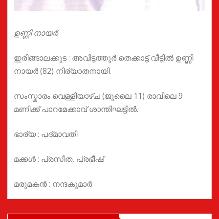
ഉണ്ണി നായർ
ഇരിങ്ങാലക്കുട : അവിട്ടത്തൂർ തെക്കാട്ട് വീട്ടിൽ ഉണ്ണി
നായർ (82) നിര്യാതനായി.
സംസ്കാരം വെള്ളിയാഴ്ച (ജൂലൈ 11) രാവിലെ 9
മണിക്ക് പാറമേക്കാവ് ശാന്തിഘട്ടിൽ.
ഭാര്യ : പദ്മാവതി
മക്കൾ : പ്രസീത, പ്രഭീഷ്
മരുമകൻ : നന്ദകുമാർ