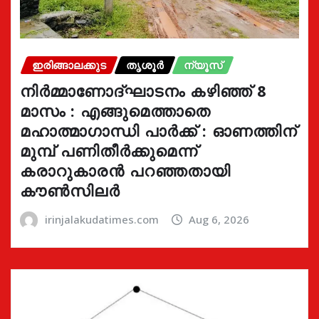
ഇരിങ്ങാലക്കുട
തൃശൂർ
ന്യൂസ്
നിർമ്മാണോദ്ഘാടനം കഴിഞ്ഞ് 8
മാസം : എങ്ങുമെത്താതെ
മഹാത്മാഗാന്ധി പാർക്ക് : ഓണത്തിന്
മുമ്പ് പണിതീർക്കുമെന്ന്
കരാറുകാരൻ പറഞ്ഞതായി
കൗൺസിലർ
irinjalakudatimes.com
Aug 6, 2026