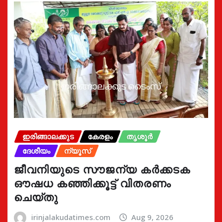
ഇരിങ്ങാലക്കുട
കേരളം
തൃശൂർ
ദേശീയം
ന്യൂസ്
ജീവനിയുടെ സൗജന്യ കർക്കടക
ഔഷധ കഞ്ഞിക്കൂട്ട് വിതരണം
ചെയ്തു
irinjalakudatimes.com
Aug 9, 2026