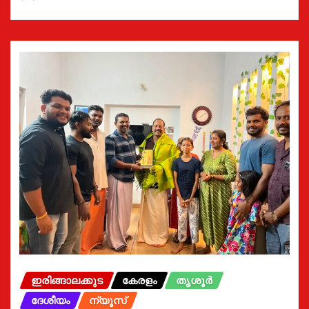
ഇരിങ്ങാലക്കുട
കേരളം
തൃശൂർ
ദേശീയം
ന്യൂസ്