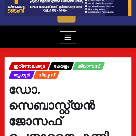
ഇരിങ്ങാലക്കുട
കേരളം
ക്യാമ്പസ്
തൃശൂർ
ന്യൂസ്
ഡോ.
സെബാസ്റ്റ്യൻ
ജോസഫ്