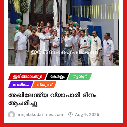
ഇരിങ്ങാലക്കുട
കേരളം
തൃശൂർ
ദേശീയം
ന്യൂസ്
അഖിലേന്ത്യ വ്യാപാരി ദിനം
ആചരിച്ചു
irinjalakudatimes.com
Aug 9, 2026