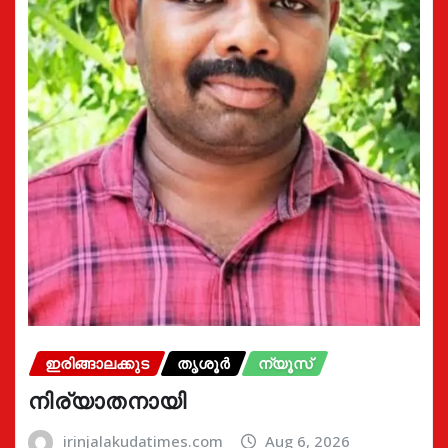
ഇരിങ്ങാലക്കുട
തൃശൂർ
ന്യൂസ്
നിര്യാതനായി
irinjalakudatimes.com
Aug 6, 2026