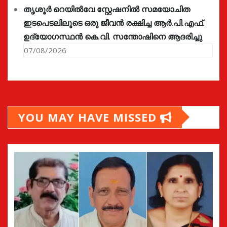
തൃശൂർ റെയിൽവേ സ്റ്റേഷനിൽ സമയോചിത
ഇടപെടലിലൂടെ ഒരു ജീവൻ രക്ഷിച്ച ആർ.പി.എഫ്.
ഉദ്യോഗസ്ഥൻ കെ.വി. സന്തോഷിനെ ആദരിച്ചു
07/08/2026
YOU MAY HAVE MISSED