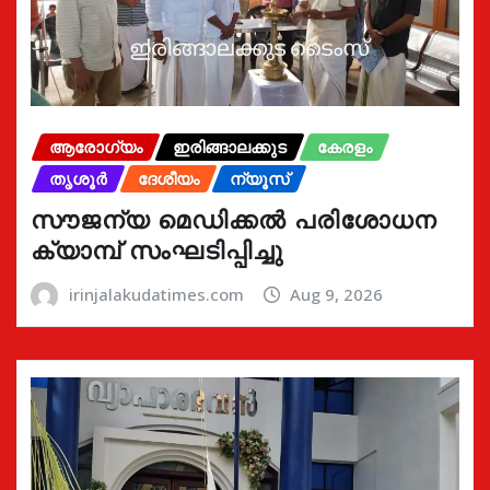
ആരോഗ്യം
ഇരിങ്ങാലക്കുട
കേരളം
തൃശൂർ
ദേശീയം
ന്യൂസ്
സൗജന്യ മെഡിക്കൽ പരിശോധന
ക്യാമ്പ് സംഘടിപ്പിച്ചു
irinjalakudatimes.com
Aug 9, 2026