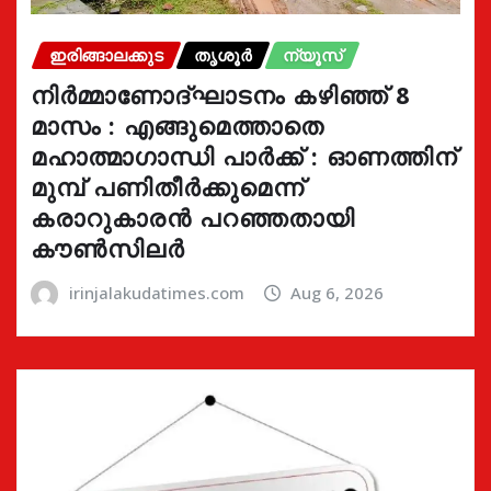
ഇരിങ്ങാലക്കുട
തൃശൂർ
ന്യൂസ്
നിർമ്മാണോദ്ഘാടനം കഴിഞ്ഞ് 8
മാസം : എങ്ങുമെത്താതെ
മഹാത്മാഗാന്ധി പാർക്ക് : ഓണത്തിന്
മുമ്പ് പണിതീർക്കുമെന്ന്
കരാറുകാരൻ പറഞ്ഞതായി
കൗൺസിലർ
irinjalakudatimes.com
Aug 6, 2026