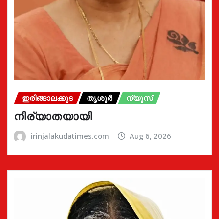
ഇരിങ്ങാലക്കുട
തൃശൂർ
ന്യൂസ്
നിര്യാതയായി
irinjalakudatimes.com
Aug 6, 2026