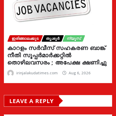
ഇരിങ്ങാലക്കുട
തൃശൂർ
ന്യൂസ്
കാറളം സർവീസ് സഹകരണ ബാങ്ക്
നീതി സൂപ്പർമാർക്കറ്റിൽ
തൊഴിലവസരം ; അപേക്ഷ ക്ഷണിച്ചു
irinjalakudatimes.com
Aug 6, 2026
LEAVE A REPLY