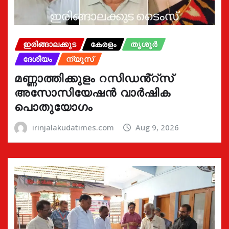
ഇരിങ്ങാലക്കുട
കേരളം
തൃശൂർ
ദേശീയം
ന്യൂസ്
മണ്ണാത്തിക്കുളം റസിഡൻ്റ്സ്
അസോസിയേഷൻ വാർഷിക
പൊതുയോഗം
irinjalakudatimes.com
Aug 9, 2026