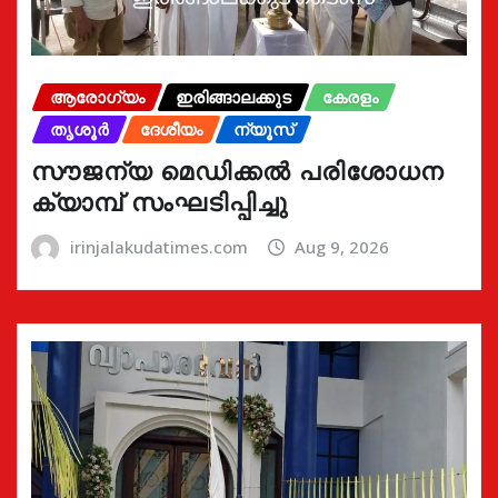
ആരോഗ്യം
ഇരിങ്ങാലക്കുട
കേരളം
തൃശൂർ
ദേശീയം
ന്യൂസ്
സൗജന്യ മെഡിക്കൽ പരിശോധന
ക്യാമ്പ് സംഘടിപ്പിച്ചു
irinjalakudatimes.com
Aug 9, 2026