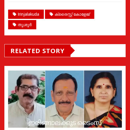
Irinjalakuda
ക്രൈസ്റ്റ് കോളേജ്
തൃശൂർ
RELATED STORY