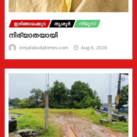
ഇരിങ്ങാലക്കുട
തൃശൂർ
ന്യൂസ്
നിര്യാതയായി
irinjalakudatimes.com
Aug 6, 2026