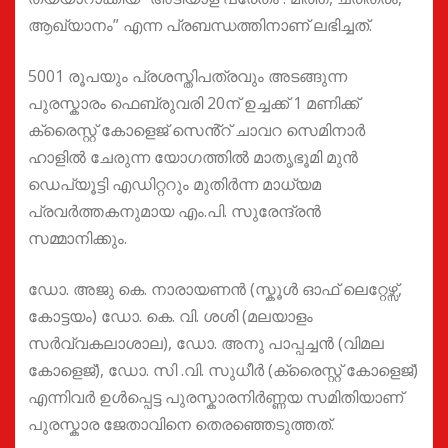
ആഖ്യാനം” എന്ന പ്രബന്ധത്തിനാണ് ലഭിച്ചത്.
5001 രൂപയും പ്രശസ്തിപത്രവും അടങ്ങുന്ന
പുരസ്കാരം ഫെബ്രുവരി 20ന് ഉച്ചക്ക് 1 മണിക്ക്
ക്രൈസ്റ്റ് കോളെജ് സെൻ്റ് ചാവറ സെമിനാര്‍
ഹാളില്‍ ചേരുന്ന യോഗത്തില്‍ മാതൃഭൂമി മുൻ
ഡെപ്യൂട്ടി എഡിറ്ററും മുതിർന്ന മാധ്യമ
പ്രവർത്തകനുമായ എം.പി. സുരേന്ദ്രൻ
സമ്മാനിക്കും.
ഡോ. അജു കെ. നാരായണന്‍ (സ്കൂള്‍ ഓഫ് ലെറ്റേഴ്സ്,
കോട്ടയം) ഡോ. കെ. വി. ശശി (മലയാളം
സര്‍വ്വകലാശാല), ഡോ. അനു പാപ്പച്ചന്‍ (വിമല
കോളെജ്), ഡോ. സി .വി. സുധീർ (ക്രൈസ്റ്റ് കോളെജ്)
എന്നിവര്‍ ഉൾപ്പെട്ട പുരസ്കാരനിര്‍ണ്ണയ സമിതിയാണ്
പുരസ്കാര ജേതാവിനെ തെരഞ്ഞെടുത്തത്.