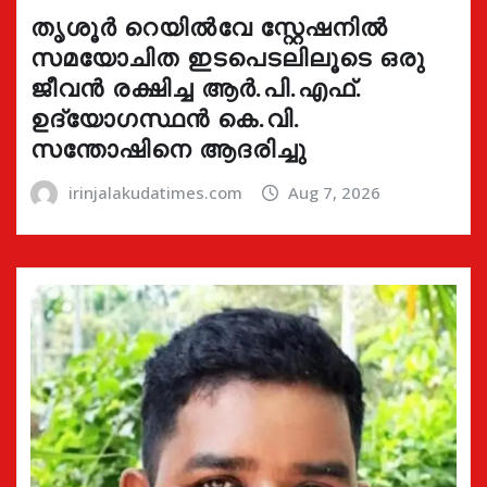
തൃശൂർ റെയിൽവേ സ്റ്റേഷനിൽ
സമയോചിത ഇടപെടലിലൂടെ ഒരു
ജീവൻ രക്ഷിച്ച ആർ.പി.എഫ്.
ഉദ്യോഗസ്ഥൻ കെ.വി.
സന്തോഷിനെ ആദരിച്ചു
irinjalakudatimes.com
Aug 7, 2026