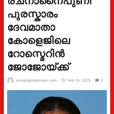
രചനാനൈപുണി
പുരസ്കാരം
ദേവമാതാ
കോളെജിലെ
റോസ്മെറിൻ
ജോജോയ്ക്ക്
irinjalakudatimes.com
Feb 19, 2025
0