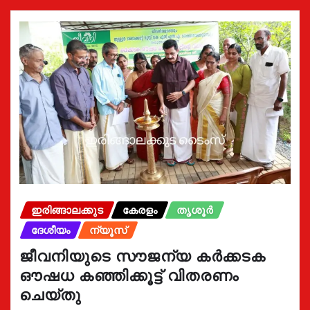
ഇരിങ്ങാലക്കുട
കേരളം
തൃശൂർ
ദേശീയം
ന്യൂസ്
ജീവനിയുടെ സൗജന്യ കർക്കടക
ഔഷധ കഞ്ഞിക്കൂട്ട് വിതരണം
ചെയ്തു