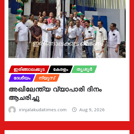
ഇരിങ്ങാലക്കുട
കേരളം
തൃശൂർ
ദേശീയം
ന്യൂസ്
അഖിലേന്ത്യ വ്യാപാരി ദിനം
ആചരിച്ചു
irinjalakudatimes.com
Aug 9, 2026