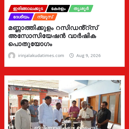
ഇരിങ്ങാലക്കുട
കേരളം
തൃശൂർ
ദേശീയം
ന്യൂസ്
മണ്ണാത്തിക്കുളം റസിഡൻ്റ്സ്
അസോസിയേഷൻ വാർഷിക
പൊതുയോഗം
irinjalakudatimes.com
Aug 9, 2026