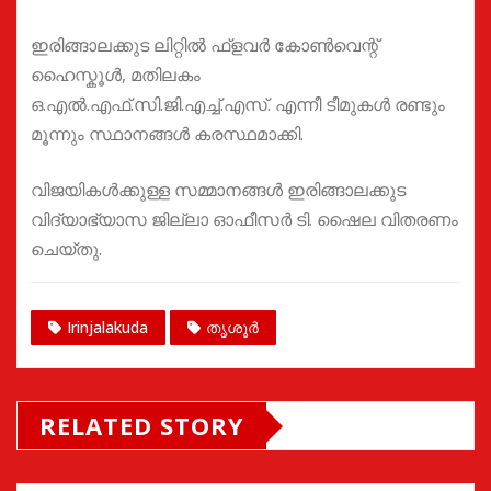
ഇരിങ്ങാലക്കുട ലിറ്റിൽ ഫ്ളവർ കോൺവെന്റ്
ഹൈസ്കൂൾ, മതിലകം
ഒ.എൽ.എഫ്.സി.ജി.എച്ച്.എസ്. എന്നീ ടീമുകൾ രണ്ടും
മൂന്നും സ്ഥാനങ്ങൾ കരസ്ഥമാക്കി.
വിജയികൾക്കുള്ള സമ്മാനങ്ങൾ ഇരിങ്ങാലക്കുട
വിദ്യാഭ്യാസ ജില്ലാ ഓഫീസർ ടി. ഷൈല വിതരണം
ചെയ്തു.
Irinjalakuda
തൃശൂർ
RELATED STORY