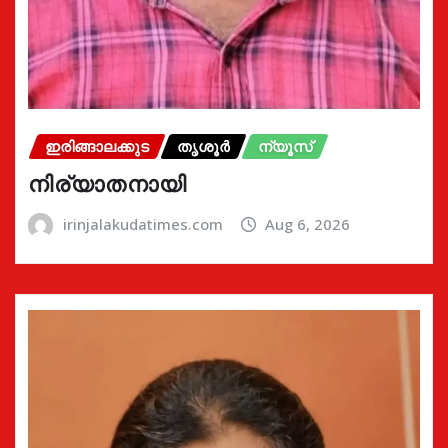
ഇരിങ്ങാലക്കുട
തൃശൂർ
ന്യൂസ്
നിര്യാതനായി
irinjalakudatimes.com
Aug 6, 2026