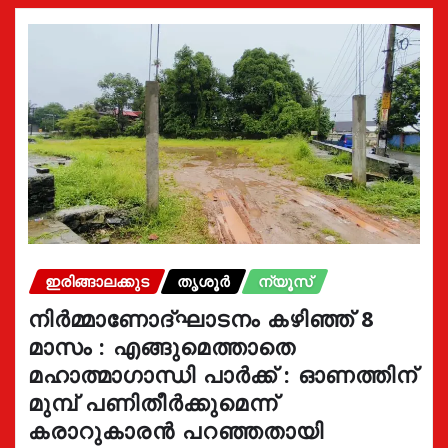
ഇരിങ്ങാലക്കുട
തൃശൂർ
ന്യൂസ്
നിർമ്മാണോദ്ഘാടനം കഴിഞ്ഞ് 8
മാസം : എങ്ങുമെത്താതെ
മഹാത്മാഗാന്ധി പാർക്ക് : ഓണത്തിന്
മുമ്പ് പണിതീർക്കുമെന്ന്
കരാറുകാരൻ പറഞ്ഞതായി