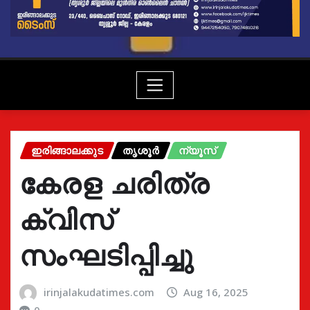
ഇരിങ്ങാലക്കുട
തൃശൂർ
ന്യൂസ്
കേരള ചരിത്ര
ക്വിസ്
സംഘടിപ്പിച്ചു
irinjalakudatimes.com
Aug 16, 2025