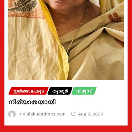
ഇരിങ്ങാലക്കുട
തൃശൂർ
ന്യൂസ്
നിര്യാതയായി
irinjalakudatimes.com
Aug 6, 2026