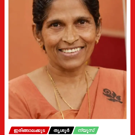
ഇരിങ്ങാലക്കുട
തൃശൂർ
ന്യൂസ്