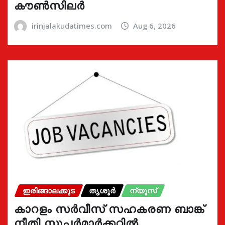
കൗൺസിലർ
irinjalakudatimes.com
Aug 6, 2026
ഇരിങ്ങാലക്കുട
തൃശൂർ
ന്യൂസ്
കാറളം സർവീസ് സഹകരണ ബാങ്ക്
നീതി സൂപ്പർമാർക്കറ്റിൽ