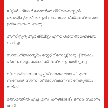
ലിറ്റിൽ ഫ്ലവർ കോൺവെൻ്റ് ഹൈസ്കൂൾ
ഹെഡ്മിസ്ട്രസ് സിസ്റ്റർ ബിജി ജോസ് ക്വിസ് മത്സരം
ഉദ്ഘാടനം ചെയ്തു.
അസിസ്റ്റന്റ് ആർക്കിവിസ്റ്റ് എസ്. ശരത് അധ്യക്ഷത
വഹിച്ചു.
സാമൂഹ്യശാസ്ത്രം സ്റ്റേറ്റ് റിസോഴ്സ് ഗ്രൂപ്പ് അംഗം
പ്രവീൺ എം. കുമാർ ക്വിസ് മാസ്റ്ററായിരുന്നു.
വിദ്യാഭ്യാസ വകുപ്പ് ജീവനക്കാരായ പി.എസ്.
ബിനോയ്, സി.സി. ശ്രീരാഗ് എന്നിവർ നേതൃത്വം
നൽകി.
മത്സരത്തിൽ എച്ച്.എസ്. പനങ്ങാട് ടീം ഒന്നാം സ്ഥാനം
നേടി.