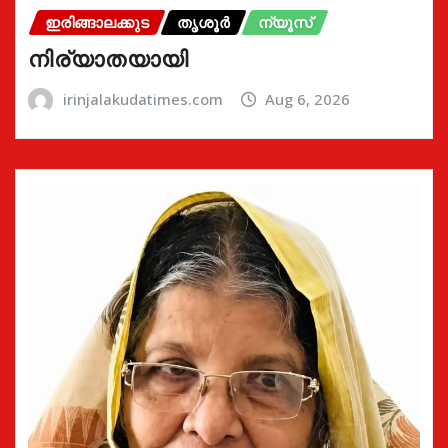
ഇരിങ്ങാലക്കുട
തൃശൂർ
ന്യൂസ്
നിര്യാതയായി
irinjalakudatimes.com
Aug 6, 2026