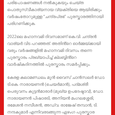
പരിപോഷണങ്ങൾ നൽകുകയും ചെയ്ത
പൊതുസ്വീകാര്യനായ വ്യക്തിയെ ആയിരിക്കും
വർഷംതോറുമുള്ള “ചന്ദ്രപ്രഭ” പുരസ്കാരത്തിനായി
പരിഗണിക്കുക.
2022ലെ മഹാനവമി ദിവസമാണ് കെ.വി. ചന്ദ്രൻ
വാര്യർ വിട പറഞ്ഞത്. അതിൻ്റെ ഓർമ്മയ്ക്കായി
വരും വർഷങ്ങളിൽ മഹാനവമി ദിവസം തന്നെ
പുരസ്കാരം പ്രഖ്യാപിച്ച് ക്ലബ്ബിൻ്റെ
വാർഷികദിനത്തിൽ പുരസ്കാരം സമർപ്പിക്കും.
കേരള കലാമണ്ഡലം മുൻ വൈസ് ചാൻസലർ ഡോ.
ടി.കെ. നാരായണൻ (ചെയർമാൻ), പദ്മശ്രീ
പെരുവനം കുട്ടൻമാരാർ (മുഖ്യ ഉപദേഷ്ടാവ്), ഡോ.
നാരായണൻ പിഷാരടി, അനിയൻ മംഗലശ്ശേരി,
രമേശൻ നമ്പീശൻ, അഡ്വ. രാജേഷ് തമ്പാൻ, ടി.
നന്ദകുമാർ എന്നിവരടങ്ങുന്ന ഏഴംഗ പുരസ്കാര