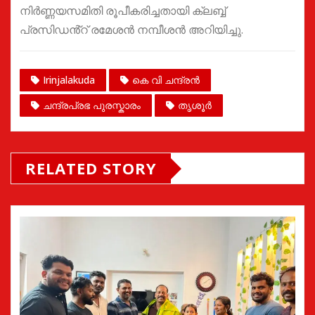
നിർണ്ണയസമിതി രൂപീകരിച്ചതായി ക്ലബ്ബ്
പ്രസിഡൻ്റ് രമേശൻ നമ്പീശൻ അറിയിച്ചു.
Irinjalakuda
കെ വി ചന്ദ്രൻ
ചന്ദ്രപ്രഭ പുരസ്കാരം
തൃശൂർ
RELATED STORY