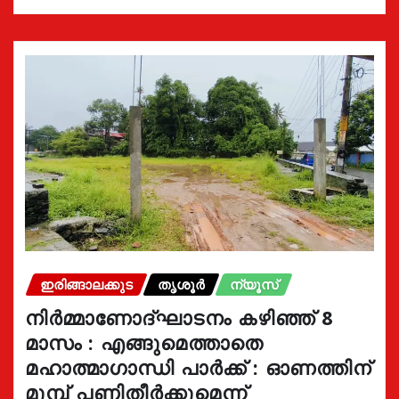
ഇരിങ്ങാലക്കുട
തൃശൂർ
ന്യൂസ്
നിർമ്മാണോദ്ഘാടനം കഴിഞ്ഞ് 8
മാസം : എങ്ങുമെത്താതെ
മഹാത്മാഗാന്ധി പാർക്ക് : ഓണത്തിന്
മുമ്പ് പണിതീർക്കുമെന്ന്