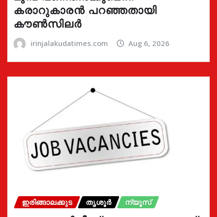
കരാറുകാരൻ പറഞ്ഞതായി
കൗൺസിലർ
irinjalakudatimes.com
Aug 6, 2026
ഇരിങ്ങാലക്കുട
തൃശൂർ
ന്യൂസ്