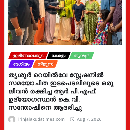
ഇരിങ്ങാലക്കുട
കേരളം
തൃശൂർ
ദേശീയം
ന്യൂസ്
തൃശൂർ റെയിൽവേ സ്റ്റേഷനിൽ
സമയോചിത ഇടപെടലിലൂടെ ഒരു
ജീവൻ രക്ഷിച്ച ആർ.പി.എഫ്.
ഉദ്യോഗസ്ഥൻ കെ.വി.
സന്തോഷിനെ ആദരിച്ചു
irinjalakudatimes.com
Aug 7, 2026