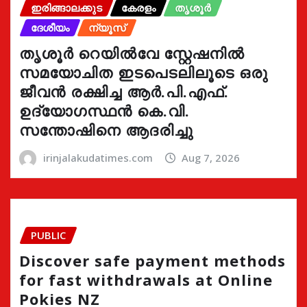
ഇരിങ്ങാലക്കുട
കേരളം
തൃശൂർ
ദേശീയം
ന്യൂസ്
തൃശൂർ റെയിൽവേ സ്റ്റേഷനിൽ
സമയോചിത ഇടപെടലിലൂടെ ഒരു
ജീവൻ രക്ഷിച്ച ആർ.പി.എഫ്.
ഉദ്യോഗസ്ഥൻ കെ.വി.
സന്തോഷിനെ ആദരിച്ചു
irinjalakudatimes.com
Aug 7, 2026
PUBLIC
Discover safe payment methods
for fast withdrawals at Online
Pokies NZ