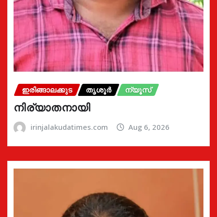
ഇരിങ്ങാലക്കുട
തൃശൂർ
ന്യൂസ്
നിര്യാതനായി
irinjalakudatimes.com
Aug 6, 2026