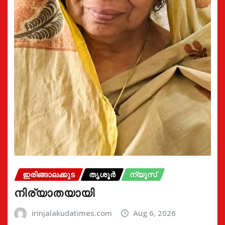
ഇരിങ്ങാലക്കുട
തൃശൂർ
ന്യൂസ്
നിര്യാതയായി
irinjalakudatimes.com
Aug 6, 2026