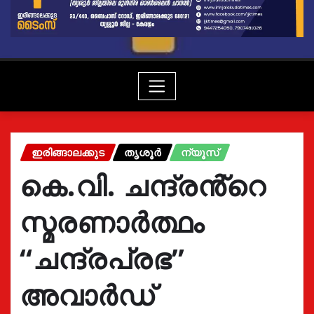
ഇരിങ്ങാലക്കുട
തൃശൂർ
ന്യൂസ്
കെ.വി. ചന്ദ്രൻ്റെ
സ്മരണാർത്ഥം
“ചന്ദ്രപ്രഭ”
അവാർഡ്