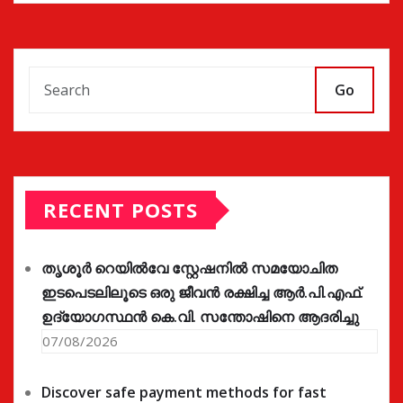
Go
RECENT POSTS
തൃശൂർ റെയിൽവേ സ്റ്റേഷനിൽ സമയോചിത
ഇടപെടലിലൂടെ ഒരു ജീവൻ രക്ഷിച്ച ആർ.പി.എഫ്.
ഉദ്യോഗസ്ഥൻ കെ.വി. സന്തോഷിനെ ആദരിച്ചു
07/08/2026
Discover safe payment methods for fast