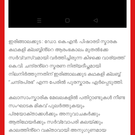
ഇരിങ്ങാലക്കുട : ഡോ. കെ.എൻ. പിഷാരടി സ്മാരക
കഥകളി ക്ലബ്ബിൻ്റെ ആരംഭകാലം മുതൽക്കേ
സർവ്വസ്വമായി വർത്തിച്ചിരുന്ന കിഴക്കെ വാര്യത്ത്
കെ.വി. ചന്ദ്രൻ്റെ സ്മരണ നിത്യദീപ്തമായി
നിലനിർത്തുന്നതിന് ഇരിങ്ങാലക്കുട കഥകളി ക്ലബ്ബ്
“ചന്ദ്രപ്രഭ” എന്ന പേരിൽ പുരസ്കാരം ഏർപ്പെടുത്തി.
കലാസാംസ്കാരിക മേഖലകളിൽ പതിറ്റാണ്ടുകൾ നീണ്ട
സംഘാടക മികവ് പുലർത്തുകയും
പ്രയോക്താക്കൾക്കും അനുവാചകർക്കും
ആതിഥേയർക്കും സർവ്വോപരി കലയ്ക്കും
കാലത്തിൻ്റെ വക്താവായി അനുഗുണമായ