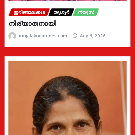
ഇരിങ്ങാലക്കുട
തൃശൂർ
ന്യൂസ്
നിര്യാതനായി
irinjalakudatimes.com
Aug 6, 2026