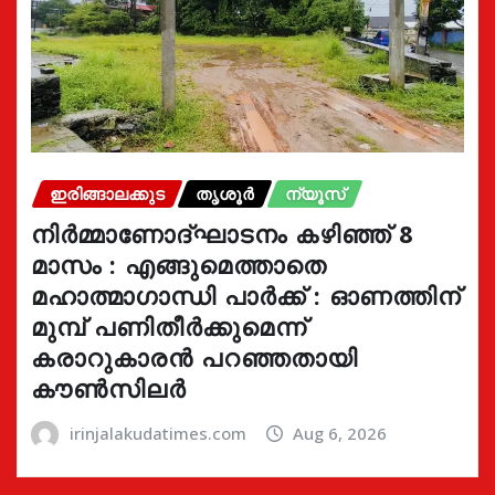
ഇരിങ്ങാലക്കുട
തൃശൂർ
ന്യൂസ്
നിർമ്മാണോദ്ഘാടനം കഴിഞ്ഞ് 8
മാസം : എങ്ങുമെത്താതെ
മഹാത്മാഗാന്ധി പാർക്ക് : ഓണത്തിന്
മുമ്പ് പണിതീർക്കുമെന്ന്
കരാറുകാരൻ പറഞ്ഞതായി
കൗൺസിലർ
irinjalakudatimes.com
Aug 6, 2026