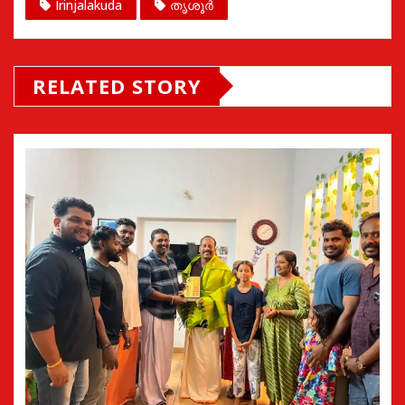
Irinjalakuda
തൃശൂർ
RELATED STORY