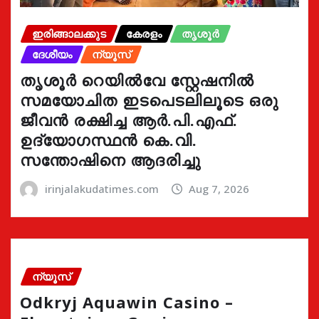
ഇരിങ്ങാലക്കുട
കേരളം
തൃശൂർ
ദേശീയം
ന്യൂസ്
തൃശൂർ റെയിൽവേ സ്റ്റേഷനിൽ
സമയോചിത ഇടപെടലിലൂടെ ഒരു
ജീവൻ രക്ഷിച്ച ആർ.പി.എഫ്.
ഉദ്യോഗസ്ഥൻ കെ.വി.
സന്തോഷിനെ ആദരിച്ചു
irinjalakudatimes.com
Aug 7, 2026
ന്യൂസ്
Odkryj Aquawin Casino –