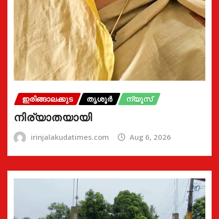
ഇരിങ്ങാലക്കുട
തൃശൂർ
ന്യൂസ്
നിര്യാതയായി
irinjalakudatimes.com
Aug 6, 2026