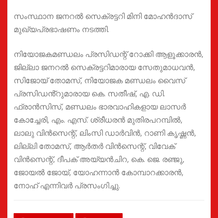
സംസ്ഥാന ജനറൽ സെക്രട്ടറി മിനി മോഹൻദാസ്
മുഖ്യപ്രഭാഷണം നടത്തി.
നിയോജകമണ്ഡലം പ്രസിഡന്റ്‌ റോക്കി ആളൂക്കാരൻ,
ജില്ലാ ജനറൽ സെക്രട്ടറിമാരായ സേതുമാധവൻ,
സിജോയ് തോമസ്, നിയോജക മണ്ഡലം വൈസ്
പ്രസിഡൻ്റുമാരായ കെ. സതീഷ്, എ. ഡി.
ഫ്രാൻസിസ്, മണ്ഡലം ഭാരവാഹികളായ ലാസർ
കോച്ചേരി, എം. എസ്. ശ്രീധരൻ മുതിരപറമ്പിൽ,
ലാലു വിൻസെന്റ്, ലിംസി ഡാർവിൻ, റാണി കൃഷ്ണൻ,
ലില്ലി തോമസ്, ആർതർ വിൻസെന്റ്, വിവേക്
വിൻസെന്റ്, ദീപക് അയ്യൻചിറ, കെ. ജെ. രഞ്ജു,
ജോയൽ ജോയ്, യോഹന്നാൻ കോമ്പാറക്കാരൻ,
നോഹ് എന്നിവർ പ്രസംഗിച്ചു.