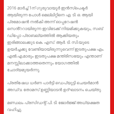
2016 മാർച്ച് 1ന് ഗുരുവായൂർ ഇൻസ്‌പെക്ടർ
ആയിരുന്ന പോൾ മെല്ലിറ്റിനെ എ. ടി. ഒ. ആയി
പ്രമോഷൻ നൽകി അന്ന് ഓപ്പറേഷൻ
സെൻ്ററായിരുന്ന ഇവിടേക്ക് നിയമിക്കുകയും, സബ്
ഡിപ്പോ പ്രാബല്യത്തിൽ ആക്കിയതും
ഇരിങ്ങാലക്കുട കെ. എസ്. ആർ. ടി. സി.യുടെ
ഉയർച്ചക്കു വേണ്ടിയായിരുന്നുവെന്ന് ഇടതുപക്ഷ എം.
എൽ.എ.മാരും ഇടതുപക്ഷ മന്ത്രിസഭയും എന്താണ്
മനസ്സിലാക്കാത്തതെന്നും യോഗത്തിൽ
ചോദ്യമുയർന്നു.
പ്രതിഷേധ ധർണ പാർട്ടി ഡെപ്യൂട്ടി ചെയർമാൻ
അഡ്വ. തോമസ് ഉണ്ണിയാടൻ ഉദ്ഘാടനം ചെയ്തു.
മണ്ഡലം പ്രസിഡന്റ്‌ പി. ടി. ജോർജ്ജ് അധ്യക്ഷത
വഹിച്ചു.