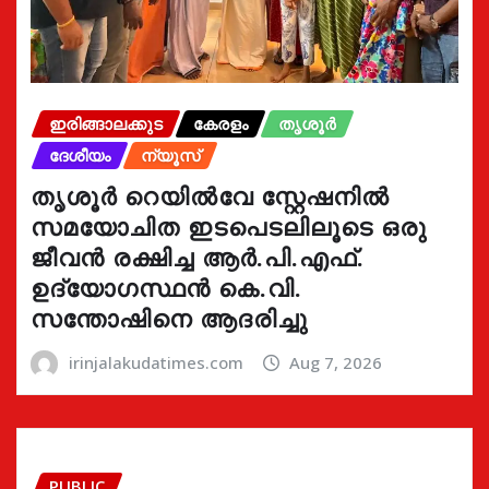
ഇരിങ്ങാലക്കുട
കേരളം
തൃശൂർ
ദേശീയം
ന്യൂസ്
തൃശൂർ റെയിൽവേ സ്റ്റേഷനിൽ
സമയോചിത ഇടപെടലിലൂടെ ഒരു
ജീവൻ രക്ഷിച്ച ആർ.പി.എഫ്.
ഉദ്യോഗസ്ഥൻ കെ.വി.
സന്തോഷിനെ ആദരിച്ചു
irinjalakudatimes.com
Aug 7, 2026
PUBLIC