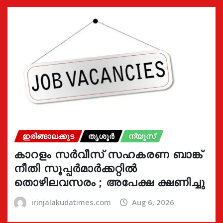
ഇരിങ്ങാലക്കുട
തൃശൂർ
ന്യൂസ്
കാറളം സർവീസ് സഹകരണ ബാങ്ക്
നീതി സൂപ്പർമാർക്കറ്റിൽ
തൊഴിലവസരം ; അപേക്ഷ ക്ഷണിച്ചു
irinjalakudatimes.com
Aug 6, 2026