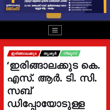
ഇരിങ്ങാലക്കുട
തൃശൂർ
ന്യൂസ്
‘ഇരിങ്ങാലക്കുട കെ.
എസ്. ആർ. ടി. സി.
സബ്
ഡിപ്പോയോടുള്ള