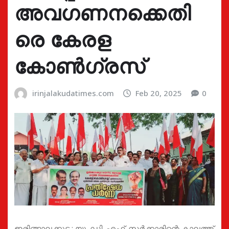
അവഗണനക്കെതി
രെ കേരള
കോൺഗ്രസ്‌
irinjalakudatimes.com
Feb 20, 2025
0
ഇരിങ്ങാലക്കുട : യു. ഡി. എഫ്. സർക്കാരിന്റെ കാലത്ത്