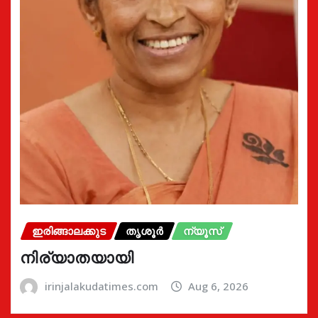
ഇരിങ്ങാലക്കുട
തൃശൂർ
ന്യൂസ്
നിര്യാതയായി
irinjalakudatimes.com
Aug 6, 2026