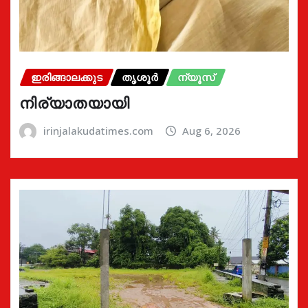
ഇരിങ്ങാലക്കുട
തൃശൂർ
ന്യൂസ്
നിര്യാതയായി
irinjalakudatimes.com
Aug 6, 2026