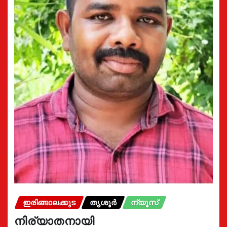
ഇരിങ്ങാലക്കുട
തൃശൂർ
ന്യൂസ്
നിര്യാതനായി