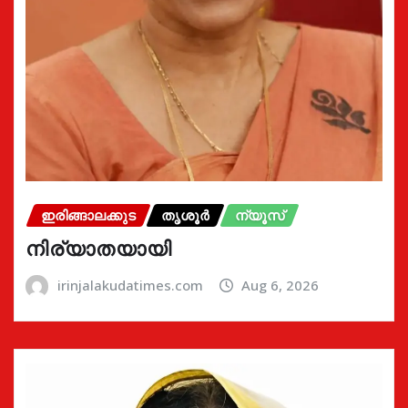
ഇരിങ്ങാലക്കുട
തൃശൂർ
ന്യൂസ്
നിര്യാതയായി
irinjalakudatimes.com
Aug 6, 2026