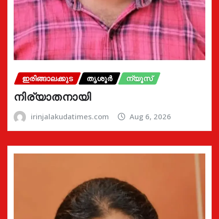
ഇരിങ്ങാലക്കുട
തൃശൂർ
ന്യൂസ്
നിര്യാതനായി
irinjalakudatimes.com
Aug 6, 2026