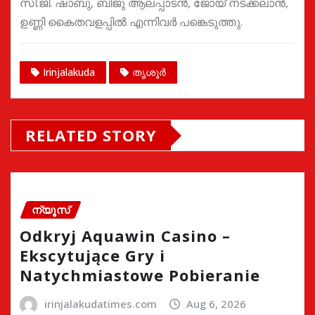
സി.ജി. ഷാബു, ബിജു ആലപ്പാടൻ, ജോയ് നടക്കലാൻ,
ഉണ്ണി കൈതവളപ്പിൽ എന്നിവർ പങ്കെടുത്തു.
Irinjalakuda
തൃശൂർ
RELATED STORY
ന്യൂസ്
Odkryj Aquawin Casino –
Ekscytujące Gry i
Natychmiastowe Pobieranie
irinjalakudatimes.com
Aug 6, 2026