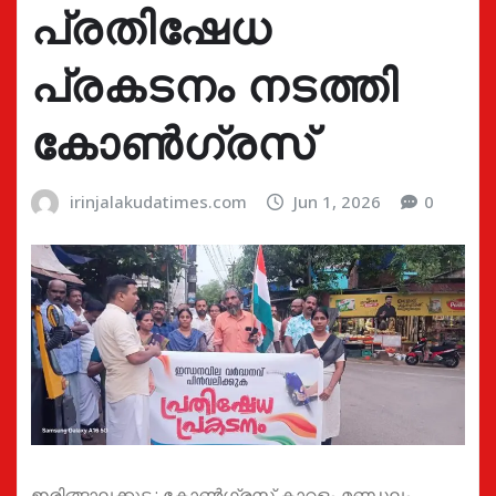
പ്രതിഷേധ
പ്രകടനം നടത്തി
കോൺഗ്രസ്
irinjalakudatimes.com
Jun 1, 2026
0
ഇരിങ്ങാലക്കുട : കോൺഗ്രസ് കാറളം മണ്ഡലം