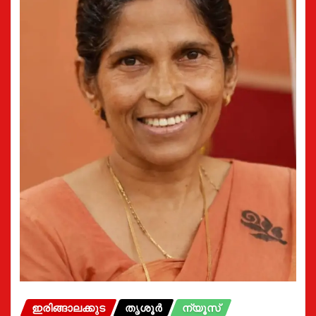
ഇരിങ്ങാലക്കുട
തൃശൂർ
ന്യൂസ്