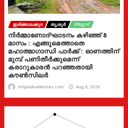
ഇരിങ്ങാലക്കുട
തൃശൂർ
ന്യൂസ്
നിർമ്മാണോദ്ഘാടനം കഴിഞ്ഞ് 8
മാസം : എങ്ങുമെത്താതെ
മഹാത്മാഗാന്ധി പാർക്ക് : ഓണത്തിന്
മുമ്പ് പണിതീർക്കുമെന്ന്
കരാറുകാരൻ പറഞ്ഞതായി
കൗൺസിലർ
irinjalakudatimes.com
Aug 6, 2026