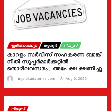
ഇരിങ്ങാലക്കുട
തൃശൂർ
ന്യൂസ്
കാറളം സർവീസ് സഹകരണ ബാങ്ക്
നീതി സൂപ്പർമാർക്കറ്റിൽ
തൊഴിലവസരം ; അപേക്ഷ ക്ഷണിച്ചു
irinjalakudatimes.com
Aug 6, 2026
ന്യൂസ്