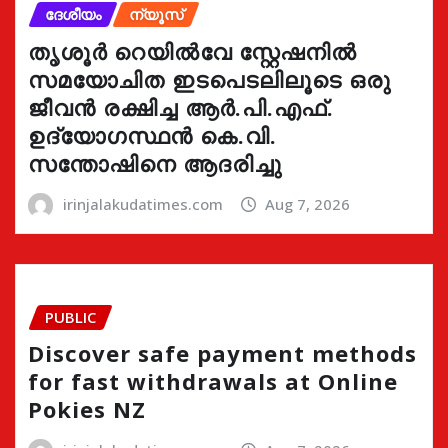
ദേശീയം
ന്യൂസ്
തൃശൂർ റെയിൽവേ സ്റ്റേഷനിൽ
സമയോചിത ഇടപെടലിലൂടെ ഒരു
ജീവൻ രക്ഷിച്ച ആർ.പി.എഫ്.
ഉദ്യോഗസ്ഥൻ കെ.വി.
സന്തോഷിനെ ആദരിച്ചു
irinjalakudatimes.com
Aug 7, 2026
PUBLIC
Discover safe payment methods
for fast withdrawals at Online
Pokies NZ