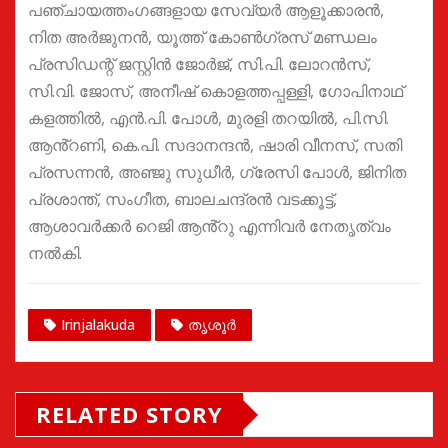
പഞ്ചായത്തംഗങ്ങളായ സേവ്യർ ആളൂക്കാരൻ,
നിത അർജുനൻ, യൂത്ത് കോൺഗ്രസ് മണ്ഡലം
പ്രസിഡന്റ് ജസ്റ്റിൻ ജോർജ്, സി.പി. ലോറൻസ്,
സി.വി. ജോസ്, അനീഷ് കൊളത്തപ്പള്ളി, ഗോപിനാഥ്
കളത്തിൽ, എൻ.പി. പോൾ, മുരളി തറയിൽ, പി.സി.
ആൻ്റണി, കെ.പി. സദാനന്ദൻ, ഷാരി വീനസ്, സതി
പ്രസന്നൻ, അഞ്ജു സുധീർ, ഗ്രേസി പോൾ, ജിനിത
പ്രശാന്ത്, സംഗീത, ബാലചന്ദ്രൻ വടക്കൂട്ട്,
ആശാവർക്കർ റെജി ആൻ്റു എന്നിവർ നേതൃത്വം
നൽകി.
Irinjalakuda
തൃശൂർ
RELATED STORY