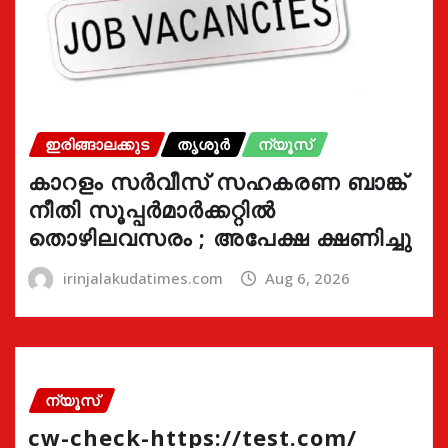
ഇരിങ്ങാലക്കുട
തൃശൂർ
ന്യൂസ്
കാറളം സർവീസ് സഹകരണ ബാങ്ക്
നീതി സൂപ്പർമാർക്കറ്റിൽ
തൊഴിലവസരം ; അപേക്ഷ ക്ഷണിച്ചു
irinjalakudatimes.com
Aug 6, 2026
ന്യൂസ്
cw-check-https://test.com/