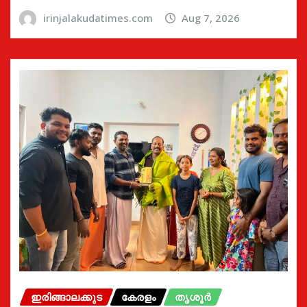
irinjalakudatimes.com
Aug 7, 2026
ഇരിങ്ങാലക്കുട
കേരളം
തൃശൂർ