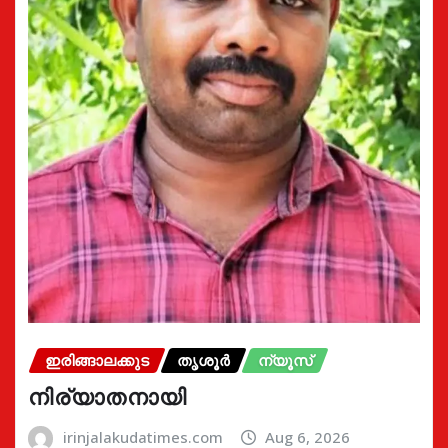
ഇരിങ്ങാലക്കുട
തൃശൂർ
ന്യൂസ്
നിര്യാതനായി
irinjalakudatimes.com
Aug 6, 2026