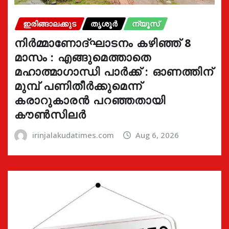
ഇരിങ്ങാലക്കുട
തൃശൂർ
ന്യൂസ്
നിർമ്മാണോദ്ഘാടനം കഴിഞ്ഞ് 8
മാസം : എങ്ങുമെത്താതെ
മഹാത്മാഗാന്ധി പാർക്ക് : ഓണത്തിന്
മുമ്പ് പണിതീർക്കുമെന്ന്
കരാറുകാരൻ പറഞ്ഞതായി
കൗൺസിലർ
irinjalakudatimes.com
Aug 6, 2026