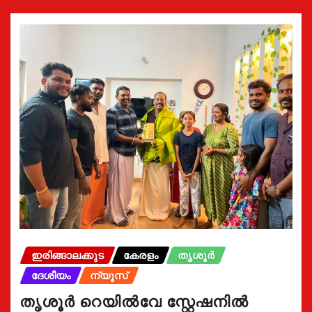
ഇരിങ്ങാലക്കുട
കേരളം
തൃശൂർ
ദേശീയം
ന്യൂസ്
തൃശൂർ റെയിൽവേ സ്റ്റേഷനിൽ