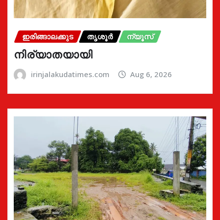
ഇരിങ്ങാലക്കുട
തൃശൂർ
ന്യൂസ്
നിര്യാതയായി
irinjalakudatimes.com
Aug 6, 2026