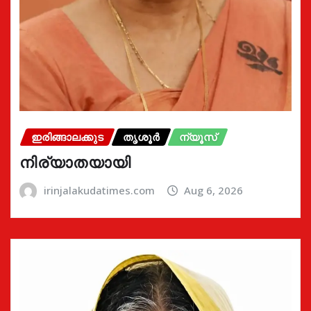
ഇരിങ്ങാലക്കുട
തൃശൂർ
ന്യൂസ്
നിര്യാതയായി
irinjalakudatimes.com
Aug 6, 2026