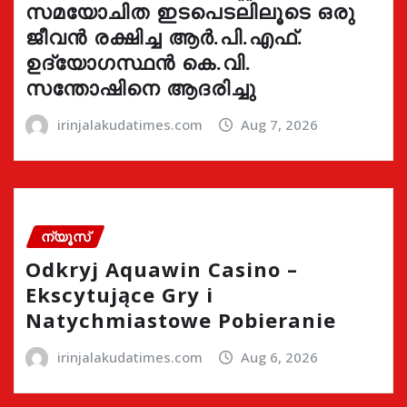
സമയോചിത ഇടപെടലിലൂടെ ഒരു
ജീവൻ രക്ഷിച്ച ആർ.പി.എഫ്.
ഉദ്യോഗസ്ഥൻ കെ.വി.
സന്തോഷിനെ ആദരിച്ചു
irinjalakudatimes.com
Aug 7, 2026
ന്യൂസ്
Odkryj Aquawin Casino –
Ekscytujące Gry i
Natychmiastowe Pobieranie
irinjalakudatimes.com
Aug 6, 2026