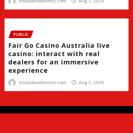
irinjalakudatimes.com
Aug 7, 2026
PUBLIC
Fair Go Casino Australia live
casino: interact with real
dealers for an immersive
experience
irinjalakudatimes.com
Aug 7, 2026
Copyright © 2024 | Irinjalakudatimes.com i
|
Newsio
by
ThemeArile