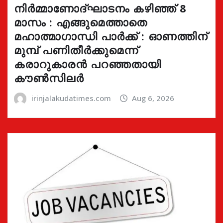
നിർമ്മാണോദ്ഘാടനം കഴിഞ്ഞ് 8
മാസം : എങ്ങുമെത്താതെ
മഹാത്മാഗാന്ധി പാർക്ക് : ഓണത്തിന്
മുമ്പ് പണിതീർക്കുമെന്ന്
കരാറുകാരൻ പറഞ്ഞതായി
കൗൺസിലർ
irinjalakudatimes.com
Aug 6, 2026