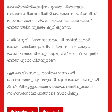
ക്ഷേത്രമതിൽക്കെട്ടിന് പുറത്ത് പ്രത്യേകം
സജ്ജമാക്കിയ വേദിയിൽ വൈകുന്നേരം 4 മണിക്ക്
ഭാഗവത മാഹാത്മ്യ പാരായണത്തോടെയാണ്
യജ്ഞത്തിന് തുടക്കം കുറിക്കുന്നത്.
പല്ലിശ്ശേരി ചിദാനന്ദാശ്രമം പി. നവീൻകുമാർ
യജ്ഞാചാര്യനും സിദ്ധാർത്ഥൻ കായംകുളം
യജ്ഞപൗരാണികനും ആലുവ പ്രസാദ് നമ്പൂതിരി
യജ്ഞപുരോഹിതനുമാണ്.
എല്ലാ ദിവസവും രാവിലെ ഗണപതി
ഹോമത്തോടുകൂടി ആരംഭിക്കുന്ന യജ്ഞം ജനുവരി
25ന് ശ്രീകൃഷ്ണാവതാര പാരായണത്തിനുശേഷം
സഹസ്രനാമജപത്തോടെ സമാപിക്കും.
Irinjalakuda
തൃശൂർ