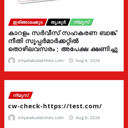
ഇരിങ്ങാലക്കുട
തൃശൂർ
ന്യൂസ്
കാറളം സർവീസ് സഹകരണ ബാങ്ക്
നീതി സൂപ്പർമാർക്കറ്റിൽ
തൊഴിലവസരം ; അപേക്ഷ ക്ഷണിച്ചു
irinjalakudatimes.com
Aug 6, 2026
ന്യൂസ്
cw-check-https://test.com/
irinjalakudatimes.com
Aug 6, 2026