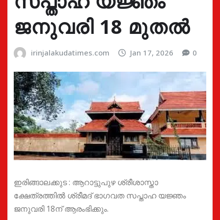
സപ്താഹ യജ്ഞം
ജനുവരി 18 മുതൽ
irinjalakudatimes.com
Jan 17, 2026
0
ഇരിങ്ങാലക്കുട : ആറാട്ടുപുഴ ശ്രീശാസ്താ
ക്ഷേത്രത്തിൽ ശ്രീമദ് ഭാഗവത സപ്താഹ യജ്ഞം
ജനുവരി 18ന് ആരംഭിക്കും.