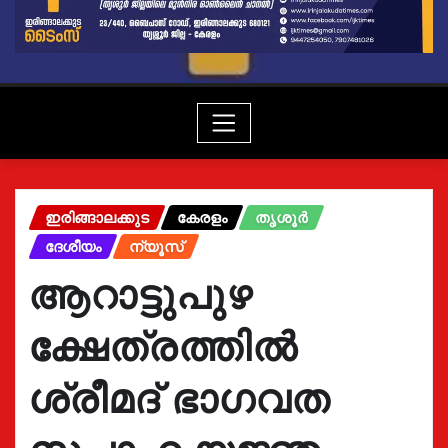
ഇരിങ്ങാലക്കുട
കേരളം
തൃശൂർ
ദേശീയം
ന്യൂസ്
ആറാട്ടുപുഴ
ക്ഷേത്രത്തിൽ
ശ്രീമദ് ഭാഗവത