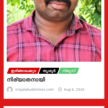
ഇരിങ്ങാലക്കുട
തൃശൂർ
ന്യൂസ്
നിര്യാതനായി
irinjalakudatimes.com
Aug 6, 2026