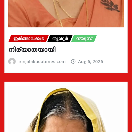
ഇരിങ്ങാലക്കുട
തൃശൂർ
ന്യൂസ്
നിര്യാതയായി
irinjalakudatimes.com
Aug 6, 2026