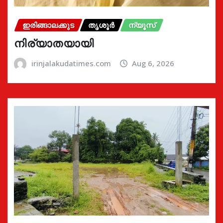
ഇരിങ്ങാലക്കുട
തൃശൂർ
ന്യൂസ്
നിര്യാതയായി
irinjalakudatimes.com
Aug 6, 2026