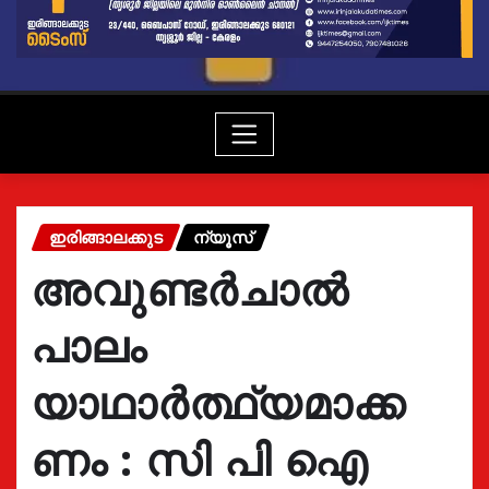
ഇരിങ്ങാലക്കുട
ന്യൂസ്
അവുണ്ടർചാൽ
പാലം
യാഥാർത്ഥ്യമാക്ക
ണം : സി പി ഐ