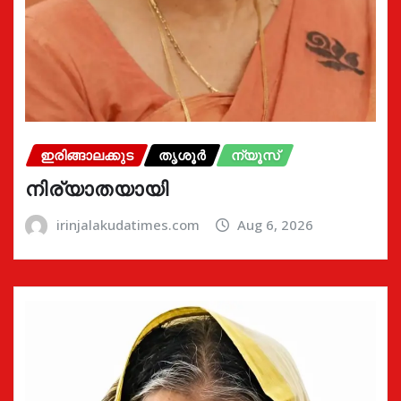
ഇരിങ്ങാലക്കുട
തൃശൂർ
ന്യൂസ്
നിര്യാതയായി
irinjalakudatimes.com
Aug 6, 2026