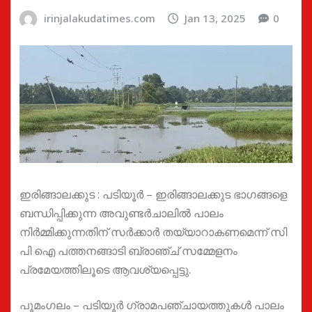
irinjalakudatimes.com
Jan 13, 2025
0
ഇരിങ്ങാലക്കുട : പടിയൂർ – ഇരിങ്ങാലക്കുട ഭാഗങ്ങളെ
ബന്ധിപ്പിക്കുന്ന അവുണ്ടർചാലിൽ പാലം
നിർമ്മിക്കുന്നതിന് സർക്കാർ തയ്യാറാകണമെന്ന് സി
പി ഐ പത്തനങ്ങാടി ബ്രാഞ്ച് സമ്മേളനം
പ്രമേയത്തിലൂടെ ആവശ്യപ്പെട്ടു.
പൂമംഗലം – പടിയൂർ ഗ്രാമപഞ്ചായത്തുകൾ പാലം