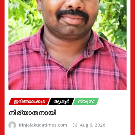
ഇരിങ്ങാലക്കുട
തൃശൂർ
ന്യൂസ്
നിര്യാതനായി
irinjalakudatimes.com
Aug 6, 2026