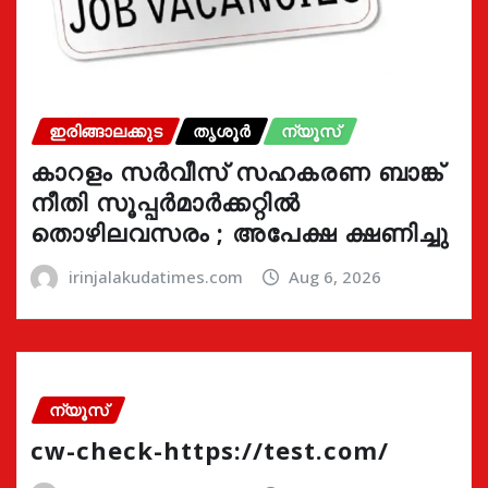
ഇരിങ്ങാലക്കുട
തൃശൂർ
ന്യൂസ്
കാറളം സർവീസ് സഹകരണ ബാങ്ക്
നീതി സൂപ്പർമാർക്കറ്റിൽ
തൊഴിലവസരം ; അപേക്ഷ ക്ഷണിച്ചു
irinjalakudatimes.com
Aug 6, 2026
ന്യൂസ്
cw-check-https://test.com/