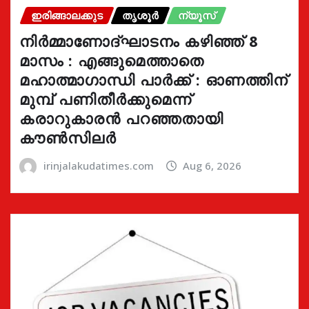
ഇരിങ്ങാലക്കുട
തൃശൂർ
ന്യൂസ്
നിർമ്മാണോദ്ഘാടനം കഴിഞ്ഞ് 8
മാസം : എങ്ങുമെത്താതെ
മഹാത്മാഗാന്ധി പാർക്ക് : ഓണത്തിന്
മുമ്പ് പണിതീർക്കുമെന്ന്
കരാറുകാരൻ പറഞ്ഞതായി
കൗൺസിലർ
irinjalakudatimes.com
Aug 6, 2026