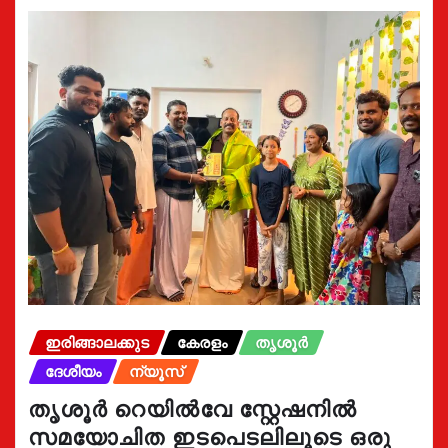
ഇരിങ്ങാലക്കുട
കേരളം
തൃശൂർ
ദേശീയം
ന്യൂസ്
തൃശൂർ റെയിൽവേ സ്റ്റേഷനിൽ
സമയോചിത ഇടപെടലിലൂടെ ഒരു