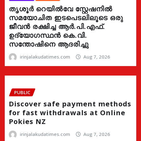
തൃശൂർ റെയിൽവേ സ്റ്റേഷനിൽ
സമയോചിത ഇടപെടലിലൂടെ ഒരു
ജീവൻ രക്ഷിച്ച ആർ.പി.എഫ്.
ഉദ്യോഗസ്ഥൻ കെ.വി.
സന്തോഷിനെ ആദരിച്ചു
irinjalakudatimes.com
Aug 7, 2026
PUBLIC
Discover safe payment methods
for fast withdrawals at Online
Pokies NZ
irinjalakudatimes.com
Aug 7, 2026