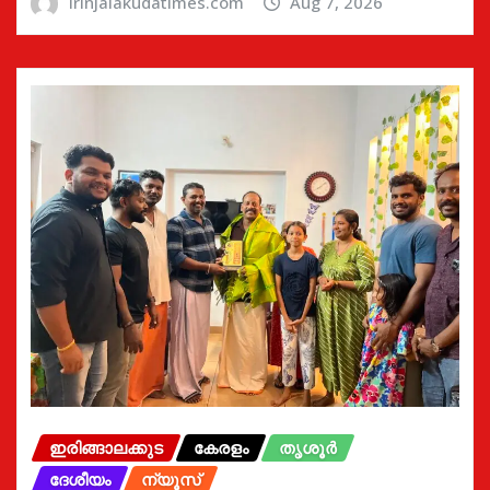
irinjalakudatimes.com
Aug 7, 2026
ഇരിങ്ങാലക്കുട
കേരളം
തൃശൂർ
ദേശീയം
ന്യൂസ്