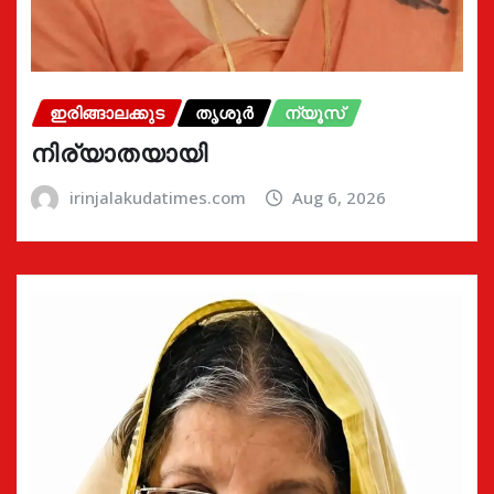
ഇരിങ്ങാലക്കുട
തൃശൂർ
ന്യൂസ്
നിര്യാതയായി
irinjalakudatimes.com
Aug 6, 2026