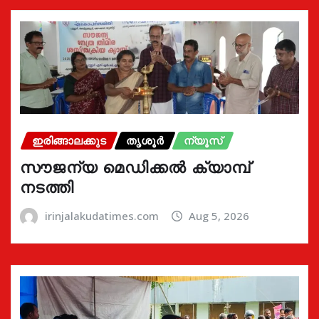
ഇരിങ്ങാലക്കുട
തൃശൂർ
ന്യൂസ്
സൗജന്യ മെഡിക്കൽ ക്യാമ്പ്
നടത്തി
irinjalakudatimes.com
Aug 5, 2026