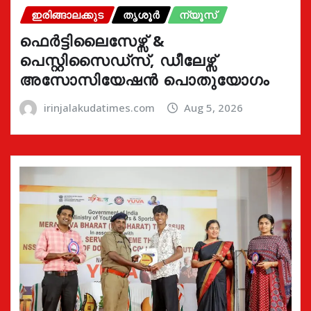
ഇരിങ്ങാലക്കുട
തൃശൂർ
ന്യൂസ്
ഫെർട്ടിലൈസേഴ്സ് &
പെസ്റ്റിസൈഡ്സ്, ഡീലേഴ്സ്
അസോസിയേഷൻ പൊതുയോഗം
irinjalakudatimes.com
Aug 5, 2026