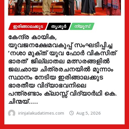
ഇരിങ്ങാലക്കുട
തൃശൂർ
ന്യൂസ്
കേന്ദ്ര കായിക,
യുവജനക്ഷേമവകുപ്പ് സംഘടിപ്പിച്ച
‘നശാ മുക്ത് യുവ ഫോർ വികസിത്
ഭാരത്’ ജില്ലാതല മത്സരങ്ങളിൽ
ജലഛായ ചിത്രരചനയിൽ മൂന്നാം
സ്ഥാനം നേടിയ ഇരിങ്ങാലക്കുട
ഭാരതീയ വിദ്യാഭവനിലെ
പന്ത്രണ്ടാം ക്ലാസ്സ് വിദ്യാർഥി കെ.
ചിന്മയ്…..
irinjalakudatimes.com
Aug 5, 2026