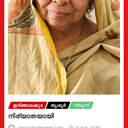
ഇരിങ്ങാലക്കുട
തൃശൂർ
ന്യൂസ്
നിര്യാതയായി
irinjalakudatimes.com
Aug 6, 2026