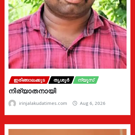
ഇരിങ്ങാലക്കുട
തൃശൂർ
ന്യൂസ്
നിര്യാതനായി
irinjalakudatimes.com
Aug 6, 2026