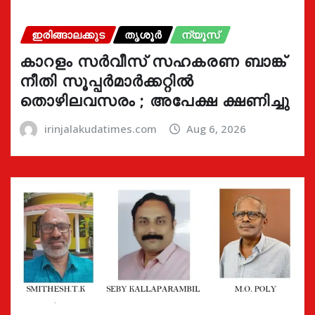
ഇരിങ്ങാലക്കുട
തൃശൂർ
ന്യൂസ്
കാറളം സർവീസ് സഹകരണ ബാങ്ക്
നീതി സൂപ്പർമാർക്കറ്റിൽ
തൊഴിലവസരം ; അപേക്ഷ ക്ഷണിച്ചു
irinjalakudatimes.com
Aug 6, 2026