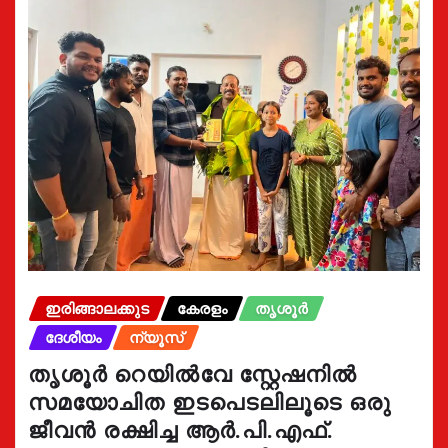
ഇരിങ്ങാലക്കുട
കേരളം
തൃശൂർ
ദേശീയം
ന്യൂസ്
തൃശൂർ റെയിൽവേ സ്റ്റേഷനിൽ
സമയോചിത ഇടപെടലിലൂടെ ഒരു
ജീവൻ രക്ഷിച്ച ആർ.പി.എഫ്.