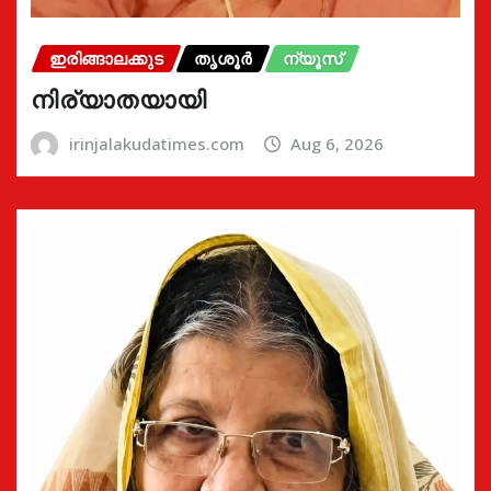
ഇരിങ്ങാലക്കുട
തൃശൂർ
ന്യൂസ്
നിര്യാതയായി
irinjalakudatimes.com
Aug 6, 2026