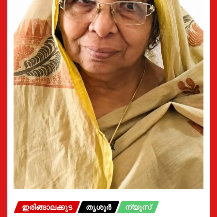
ഇരിങ്ങാലക്കുട
തൃശൂർ
ന്യൂസ്