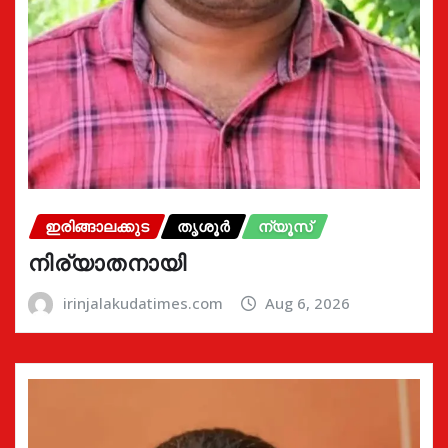
ഇരിങ്ങാലക്കുട
തൃശൂർ
ന്യൂസ്
നിര്യാതനായി
irinjalakudatimes.com
Aug 6, 2026