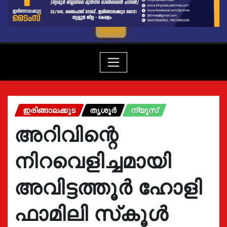
ഇരിങ്ങാലക്കുട
തൃശൂർ
ന്യൂസ്
അറിവിന്റെ
നിറവെളിച്ചമായി
അവിട്ടത്തൂര്‍ ഹോളി
ഫാമിലി സ്‌കൂൾ