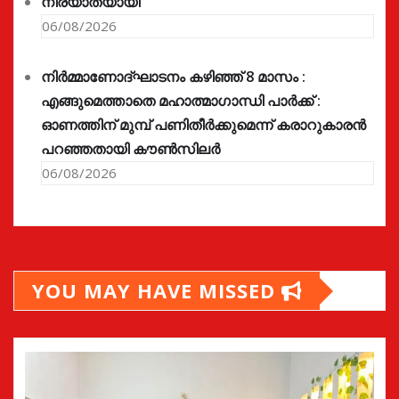
നിര്യാതയായി
06/08/2026
നിർമ്മാണോദ്ഘാടനം കഴിഞ്ഞ് 8 മാസം :
എങ്ങുമെത്താതെ മഹാത്മാഗാന്ധി പാർക്ക് :
ഓണത്തിന് മുമ്പ് പണിതീർക്കുമെന്ന് കരാറുകാരൻ
പറഞ്ഞതായി കൗൺസിലർ
06/08/2026
YOU MAY HAVE MISSED