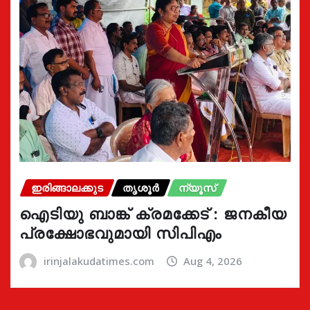
ഇരിങ്ങാലക്കുട
തൃശൂർ
ന്യൂസ്
ഐടിയു ബാങ്ക് ക്രമക്കേട് : ജനകീയ
പ്രക്ഷോഭവുമായി സിപിഎം
irinjalakudatimes.com
Aug 4, 2026