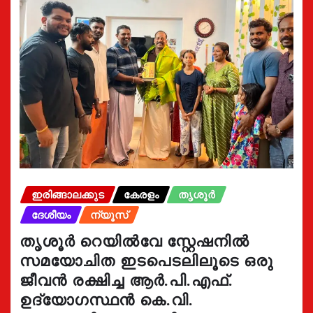
ഇരിങ്ങാലക്കുട
കേരളം
തൃശൂർ
ദേശീയം
ന്യൂസ്
തൃശൂർ റെയിൽവേ സ്റ്റേഷനിൽ
സമയോചിത ഇടപെടലിലൂടെ ഒരു
ജീവൻ രക്ഷിച്ച ആർ.പി.എഫ്.
ഉദ്യോഗസ്ഥൻ കെ.വി.