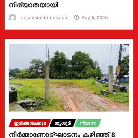
നിര്യാതയായി
irinjalakudatimes.com
Aug 6, 2026
ഇരിങ്ങാലക്കുട
തൃശൂർ
ന്യൂസ്
നിർമ്മാണോദ്ഘാടനം കഴിഞ്ഞ് 8