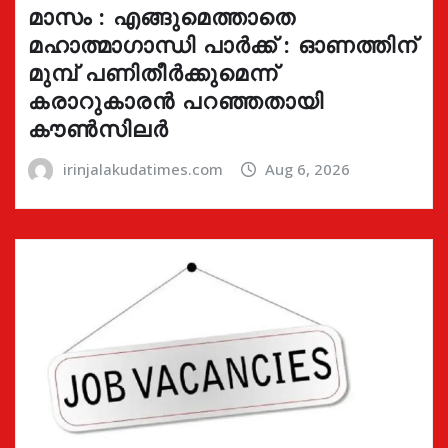
മാസം : എങ്ങുമെത്താതെ
മഹാത്മാഗാന്ധി പാർക്ക് : ഓണത്തിന്
മുമ്പ് പണിതീർക്കുമെന്ന്
കരാറുകാരൻ പറഞ്ഞതായി
കൗൺസിലർ
irinjalakudatimes.com
Aug 6, 2026