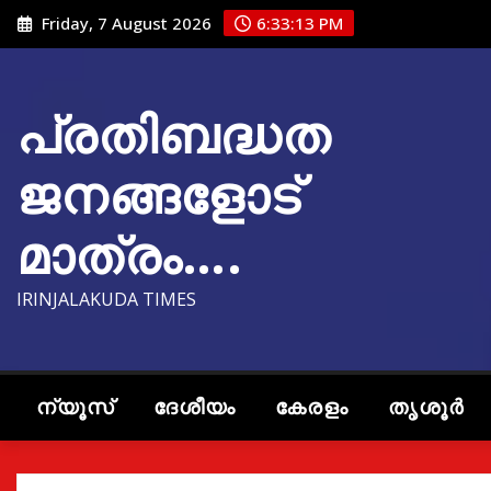
Skip
Friday, 7 August 2026
6:33:14 PM
to
content
പ്രതിബദ്ധത
ജനങ്ങളോട്
മാത്രം….
IRINJALAKUDA TIMES
ന്യൂസ്
ദേശീയം
കേരളം
തൃശൂർ