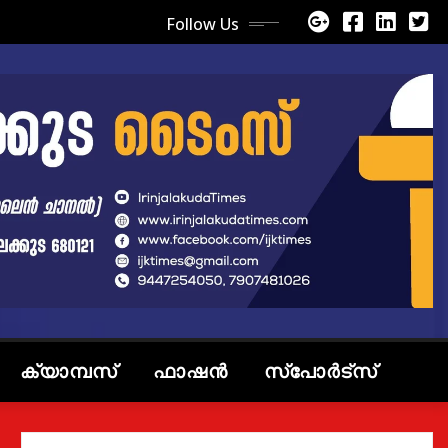
Follow Us
ക്യാമ്പസ്
ഫാഷൻ
സ്പോർട്സ്