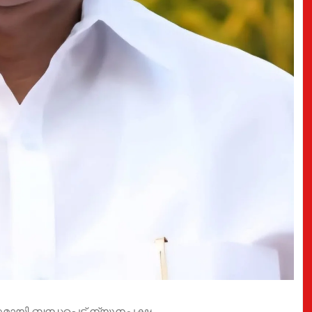
യി ബന്ധപ്പെട്ട് ന്യൂനപക്ഷ