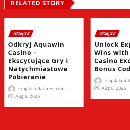
RELATED STORY
ന്യൂസ്
ന്യൂസ്
Odkryj Aquawin
Unlock Ex
Casino –
Wins wit
Ekscytujące Gry i
Casino Ex
Natychmiastowe
Bonus Co
Pobieranie
irinjalakud
Aug 6, 2026
irinjalakudatimes.com
Aug 6, 2026