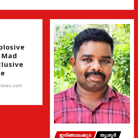
plosive
h Mad
clusive
de
atimes.com
ഇരിങ്ങാലക്കുട
തൃശൂർ