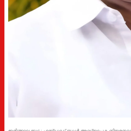
ഇരിങ്ങാലക്കുട : എയ്ഡഡ് സ്കൂൾ അദ്ധ്യാപക നിയമനവുമാ