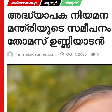
ഇരിങ്ങാലക്കുട
തൃശൂർ
ന്യൂസ്
അദ്ധ്യാപക നിയമന 
മന്ത്രിയുടെ സമീപനം
തോമസ് ഉണ്ണിയാടൻ
irinjalakudatimes.com
Oct 4, 2025
0