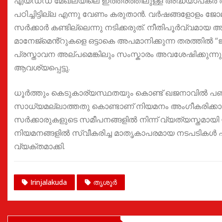
എയ്ഡഡ് മേഖലയിലെ ഇത്തരത്തിലുള്ള അദ്ധ്യാപകർ അനുഭവ
പഠിച്ചിട്ടില്ല എന്നു വേണം കരുതാൻ. വർഷങ്ങളോളം ജോലി
സർക്കാർ കണ്ടില്ലെന്നു നടിക്കരുത്. നീതിപൂർവ്വമായ
മാനേജ്മെൻ്റുകളെ ഒട്ടാകെ അപമാനിക്കുന്ന തരത്തിൽ “ജാ
പ്രസ്താവന അല്പമെങ്കിലും സംസ്കാരം അവശേഷിക്കുന്നുണ്
ആവശ്യപ്പെട്ടു.
ധൂർത്തും കെടുകാര്യസ്ഥതയും കൊണ്ട് ഖജനാവിൽ പണമ
സാധ്യമല്ലാത്തതു കൊണ്ടാണ് നിയമനം അംഗീകരിക്കാത്തതെ
സർക്കാരുകളുടെ സമീപനങ്ങളിൽ നിന്ന് വ്യത്യസ്തമായി 
നിയമനങ്ങളിൽ സ്വീകരിച്ച മാതൃകാപരമായ നടപടികൾ എക്ക
വ്യക്തമാക്കി.
Irinjalakuda
തൃശൂർ