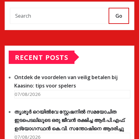
Go
RECENT POSTS
Ontdek de voordelen van veilig betalen bij
Kaasino: tips voor spelers
07/08/2026
തൃശൂർ റെയിൽവേ സ്റ്റേഷനിൽ സമയോചിത
ഇടപെടലിലൂടെ ഒരു ജീവൻ രക്ഷിച്ച ആർ.പി.എഫ്.
ഉദ്യോഗസ്ഥൻ കെ.വി. സന്തോഷിനെ ആദരിച്ചു
07/08/2026