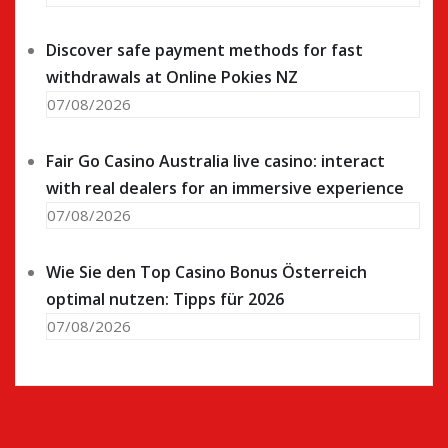
Discover safe payment methods for fast
withdrawals at Online Pokies NZ
07/08/2026
Fair Go Casino Australia live casino: interact
with real dealers for an immersive experience
07/08/2026
Wie Sie den Top Casino Bonus Österreich
optimal nutzen: Tipps für 2026
07/08/2026