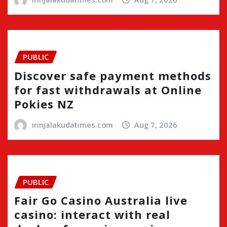
PUBLIC
Discover safe payment methods
for fast withdrawals at Online
Pokies NZ
irinjalakudatimes.com
Aug 7, 2026
PUBLIC
Fair Go Casino Australia live
casino: interact with real