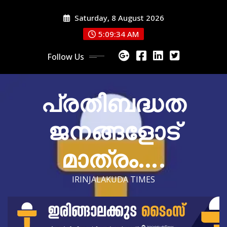
Skip
Saturday, 8 August 2026
to
content
5:09:34 AM
Follow Us
പ്രതിബദ്ധത
ജനങ്ങളോട്
മാത്രം….
IRINJALAKUDA TIMES