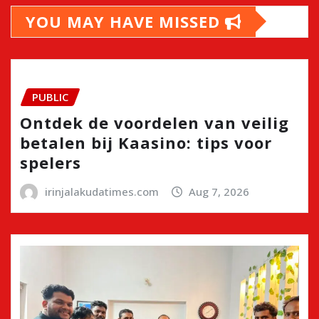
YOU MAY HAVE MISSED
PUBLIC
Ontdek de voordelen van veilig
betalen bij Kaasino: tips voor
spelers
irinjalakudatimes.com
Aug 7, 2026