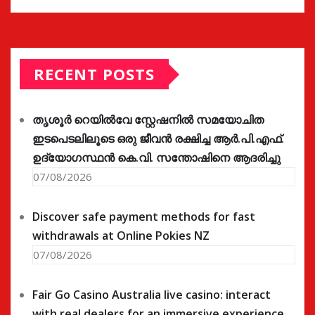
RECENT POSTS
തൃശൂർ റെയിൽവേ സ്റ്റേഷനിൽ സമയോചിത
ഇടപെടലിലൂടെ ഒരു ജീവൻ രക്ഷിച്ച ആർ.പി.എഫ്.
ഉദ്യോഗസ്ഥൻ കെ.വി. സന്തോഷിനെ ആദരിച്ചു
07/08/2026
Discover safe payment methods for fast
withdrawals at Online Pokies NZ
07/08/2026
Fair Go Casino Australia live casino: interact
with real dealers for an immersive experience