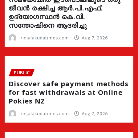
ജീവൻ രക്ഷിച്ച ആർ.പി.എഫ്.
ഉദ്യോഗസ്ഥൻ കെ.വി.
സന്തോഷിനെ ആദരിച്ചു
irinjalakudatimes.com
Aug 7, 2026
PUBLIC
Discover safe payment methods
for fast withdrawals at Online
Pokies NZ
irinjalakudatimes.com
Aug 7, 2026