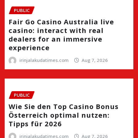
PUBLIC
Fair Go Casino Australia live
casino: interact with real
dealers for an immersive
experience
irinjalakudatimes.com
Aug 7, 2026
PUBLIC
Wie Sie den Top Casino Bonus
Österreich optimal nutzen:
Tipps für 2026
irinjalakudatimes.com
Aug 7, 2026