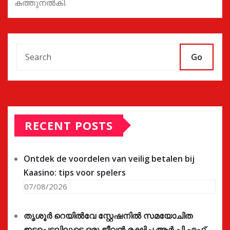
കത്തുനല്‍കി.
Go
RECENT POSTS
Ontdek de voordelen van veilig betalen bij
Kaasino: tips voor spelers
07/08/2026
തൃശൂർ റെയിൽവേ സ്റ്റേഷനിൽ സമയോചിത
ഇടപെടലിലൂടെ ഒരു ജീവൻ രക്ഷിച്ച ആർ.പി.എഫ്.