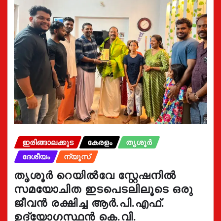
ഇരിങ്ങാലക്കുട
കേരളം
തൃശൂർ
ദേശീയം
ന്യൂസ്
തൃശൂർ റെയിൽവേ സ്റ്റേഷനിൽ
സമയോചിത ഇടപെടലിലൂടെ ഒരു
ജീവൻ രക്ഷിച്ച ആർ.പി.എഫ്.
ഉദ്യോഗസ്ഥൻ കെ.വി.