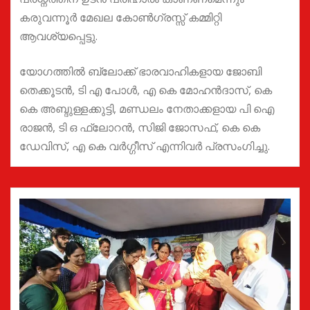
കരുവന്നൂർ മേഖല കോൺഗ്രസ്സ് കമ്മിറ്റി
ആവശ്യപ്പെട്ടു.
യോഗത്തിൽ ബ്ലോക്ക് ഭാരവാഹികളായ ജോബി
തെക്കൂടൻ, ടി എ പോൾ, എ കെ മോഹൻദാസ്, കെ
കെ അബ്ദുള്ളക്കുട്ടി, മണ്ഡലം നേതാക്കളായ പി ഐ
രാജൻ, ടി ഒ ഫ്ലോറൻ, സിജി ജോസഫ്, കെ കെ
ഡേവിസ്, എ കെ വർഗ്ഗീസ് എന്നിവർ പ്രസംഗിച്ചു.