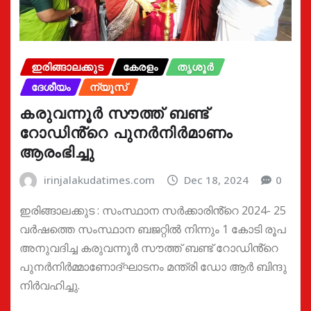
ഇരിങ്ങാലക്കുട
കേരളം
തൃശൂർ
ദേശീയം
ന്യൂസ്
കരുവന്നൂർ സൗത്ത് ബണ്ട്
റോഡിൻ്റെ പുനർനിർമാണം
ആരംഭിച്ചു
irinjalakudatimes.com
Dec 18, 2024
0
ഇരിങ്ങാലക്കുട : സംസ്ഥാന സർക്കാരിൻ്റെ 2024- 25
വർഷത്തെ സംസ്ഥാന ബജറ്റിൽ നിന്നും 1 കോടി രൂപ
അനുവദിച്ച കരുവന്നൂർ സൗത്ത് ബണ്ട് റോഡിൻ്റെ
പുനർനിർമ്മാണോദ്ഘാടനം മന്ത്രി ഡോ ആർ ബിന്ദു
നിർവഹിച്ചു.