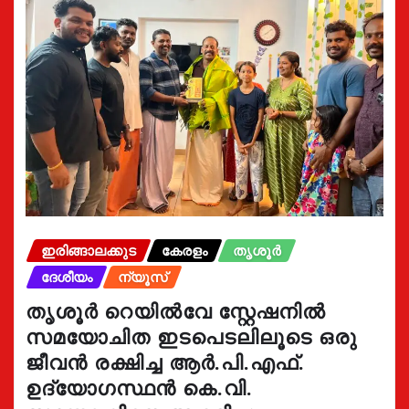
ഇരിങ്ങാലക്കുട
കേരളം
തൃശൂർ
ദേശീയം
ന്യൂസ്
തൃശൂർ റെയിൽവേ സ്റ്റേഷനിൽ
സമയോചിത ഇടപെടലിലൂടെ ഒരു
ജീവൻ രക്ഷിച്ച ആർ.പി.എഫ്.
ഉദ്യോഗസ്ഥൻ കെ.വി.