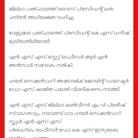
ജില്ലാ പഞ്ചായത്ത് വൈസ് പ്രസിഡന്റ് ലത
ചന്ദ്രൻ അധ്യക്ഷത വഹിച്ചു.
വേളൂക്കര പഞ്ചായത്ത് പ്രസിഡന്റ് കെ എസ് ധനീഷ്
മുഖ്യാതിഥിയായി.
എൻ എസ് എസ് സ്റ്റേറ്റ് ഓഫീസർ ആർ എൻ
അൻസാർ സന്ദേശം നൽകി.
ഹയർ സെക്കൻഡറി അക്കാദമിക് ജോയിന്റ് ഡയറക്ടർ
ഡോ എസ് ഷാജിത പദ്ധതി വിശദീകരണം നടത്തി.
എൻ എസ് എസ് ജില്ലാ കൺവീനർ എം വി പ്രതീഷ്
സ്വാഗതവും, നടവരമ്പ് ഗവ ഹയർ സെക്കൻഡറി
സ്കൂൾ എൻ എസ് എസ്
പ്രോഗ്രാം ഓഫീസർ ഡോ കെ എസ് ഇന്ദുലേഖ
നന്ദിയും പറഞ്ഞു.