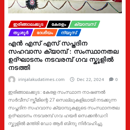
ഇരിങ്ങാലക്കുട
കേരളം
ക്യാമ്പസ്
തൃശൂർ
ദേശീയം
ന്യൂസ്
എൻ എസ് എസ് സപ്തദിന
സഹവാസ ക്യാമ്പ് : സംസ്ഥാനതല
ഉദ്ഘാടനം നടവരമ്പ് ഗവ സ്കൂളിൽ
നടത്തി
irinjalakudatimes.com
Dec 22, 2024
0
ഇരിങ്ങാലക്കുട : കേരള സംസ്ഥാന നാഷണൽ
സർവീസ് സ്കീമിന്റെ 27 സെല്ലുകളിലായി നടക്കുന്ന
സപ്തദിന സഹവാസ ക്യാമ്പുകളുടെ സംസ്ഥാനതല
ഉദ്ഘാടനം നടവരമ്പ് ഗവ ഹയർ സെക്കൻഡറി
സ്കൂളിൽ മന്ത്രി ഡോ ആർ ബിന്ദു നിർവഹിച്ചു.