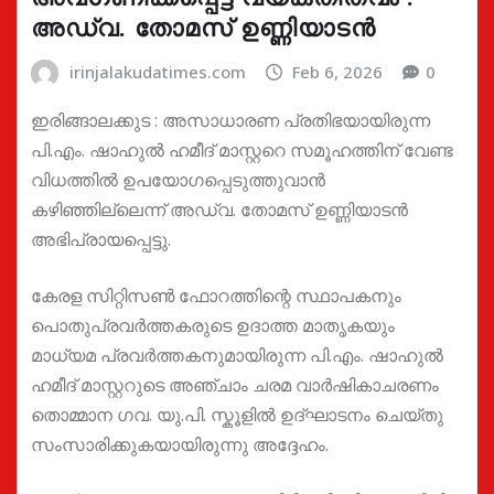
അഡ്വ. തോമസ് ഉണ്ണിയാടൻ
irinjalakudatimes.com
Feb 6, 2026
0
ഇരിങ്ങാലക്കുട : അസാധാരണ പ്രതിഭയായിരുന്ന
പി.എം. ഷാഹുൽ ഹമീദ് മാസ്റ്ററെ സമൂഹത്തിന് വേണ്ട
വിധത്തിൽ ഉപയോഗപ്പെടുത്തുവാൻ
കഴിഞ്ഞില്ലെന്ന് അഡ്വ. തോമസ് ഉണ്ണിയാടൻ
അഭിപ്രായപ്പെട്ടു.
കേരള സിറ്റിസൺ ഫോറത്തിന്റെ സ്ഥാപകനും
പൊതുപ്രവർത്തകരുടെ ഉദാത്ത മാതൃകയും
മാധ്യമ പ്രവർത്തകനുമായിരുന്ന പി.എം. ഷാഹുൽ
ഹമീദ് മാസ്റ്ററുടെ അഞ്ചാം ചരമ വാർഷികാചരണം
തൊമ്മാന ഗവ. യു.പി. സ്കൂളിൽ ഉദ്ഘാടനം ചെയ്തു
സംസാരിക്കുകയായിരുന്നു അദ്ദേഹം.