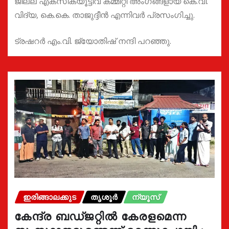
ജില്ല എക്സിക്യൂട്ടീവ് കമ്മിറ്റി അംഗങ്ങളായ കെ.വി.
വിദ്യ, കെ.കെ. താജുദ്ദീൻ എന്നിവർ പ്രസംഗിച്ചു.
ട്രഷറർ എം.വി. ജ്യോതിഷ് നന്ദി പറഞ്ഞു.
ഇരിങ്ങാലക്കുട
തൃശൂർ
ന്യൂസ്
കേന്ദ്ര ബഡ്ജറ്റിൽ കേരളമെന്ന