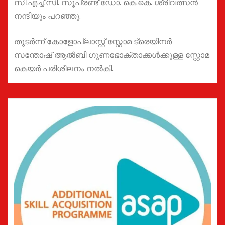
സി.എച്ച്.സി. സൂപ്രണ്ട് ഡോ. കെ.കെ. ശ്രീവത്സൻ
നന്ദിയും പറഞ്ഞു.
തുടർന്ന് കോളോപ്ലാസ്റ്റ് സ്റ്റോമ ട്രെയിനർ
സന്തോഷ്‌ ആൽബി ഗുണഭോക്താക്കൾക്കുള്ള സ്റ്റോമ
കെയർ പരിശീലനം നൽകി.