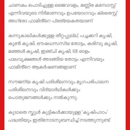
ചാണകം പൊടിച്ചുള്ള ജൈവവളം, മണ്ണിര കമ്പോസ്റ്റ്
എന്നിവയുടെ നിർമാണവും ഉപയോഗവും ക്രൈസ്റ്റ്
അഗ്രോ ഫാമിൻ്റെ പ്രത്യേകതയാണ്.
കന്നുകാലികൾക്കുള്ള തീറ്റപ്പുല്ല്, പച്ചക്കറി കൃഷി,
കൂൺ കൃഷി, ഔഷധസസ്യ തോട്ടം, കരിമ്പു കൃഷി,
മഞ്ഞൾ കൃഷി, ഇഞ്ചി കൃഷി, 68 ഓളം
ഫലവൃക്ഷങ്ങൾ അടങ്ങിയ തോട്ടം എന്നിവയും
ഫാമിൻ്റെ ആകർഷണങ്ങളാണ്.
സൗജന്യ കൃഷി പരിശീലനവും മൃഗപരിപാലന
പരിശീലനവും വിദ്യാർഥികൾക്കും
പൊതുജനങ്ങൾക്കും നൽകുന്നു.
കൂടാതെ സ്കൂൾ കുട്ടികൾക്കായുള്ള ‘കൃഷിപാഠം’
പദ്ധതിയും ഇതിനോടനുബന്ധിച്ച് നടത്തുന്നുണ്ട്.