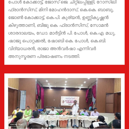
പോൾ കോക്കാട്ട്, ജോസ് ജെ. ചിറ്റിലപ്പിള്ളി, റോസിലി
ഫ്രാൻസിസ്, മിനി മോഹൻദാസ്, കെ.കെ. ബാബു,
ജോൺ കോക്കാട്ട്, കെ.പി. കുര്യൻ, ഉണ്ണികൃഷ്ണൻ
കിഴുത്താണി, ബിജു കെ. ഫ്രാൻസിസ്, സോമൻ
ശാരദാലയം, ഡോ. മാർട്ടിൻ പി. പോൾ, കെ.എ. മധു,
ഷാജു പൊറ്റക്കൽ, ഷോബി കെ. പോൾ, കെ.ബി.
വിദ്യാധരൻ, രാജാ അൻവർഷാ എന്നിവർ
അനുസ്മരണ പ്രഭാഷണം നടത്തി.