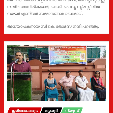
സജിത അനിൽകുമാർ, കെ.ജി. ഹെഡ്മിസ്ട്രസ്സ് ഗീത
നായർ എന്നിവർ സമ്മാനങ്ങൾ കൈമാറി.
അധ്യാപകനായ സി.കെ. തോമസ് നന്ദി പറഞ്ഞു.
ഇരിങ്ങാലക്കുട
തൃശൂർ
ന്യൂസ്