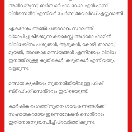
ആൻഡ്രൂസ്, ബർസാർ ഫാ. ഡോ. എൻ.എസ്.
വിൻസെൻ്റ് എന്നിവർ ചേർന്ന് അവാർഡ് ഏറ്റുവാങ്ങി.
ഏകദേശം അഞ്ചേക്കറോളം സ്ഥലത്ത്
വ്യാപിച്ചുകിടക്കുന്ന ക്രൈസ്റ്റ് അഗ്രോ ഫാമിൽ
വിവിധയിനം പശുക്കൾ, ആടുകൾ, കോഴി, താറാവ്,
മുയൽ, അലങ്കാര മത്സ്യങ്ങൾ എന്നിവയും വിവിധ
ഇനത്തിലുള്ള കുതിരകൾ, കഴുതകൾ എന്നിവയും
വളരുന്നു.
മത്സ്യ കൃഷിയും നൂതനരീതിയിലുള്ള ഫിഷ്
ബ്രീഡിംഗ് സെൻ്ററും ഇവിടെയുണ്ട്.
കാർഷിക രംഗത്ത് നൂതന ഗവേഷണങ്ങൾക്ക്
സഹായകരമായ ഇന്നൊവേഷൻ സെൻ്ററും
ഇതിനോടനുബന്ധിച്ച് പ്രവർത്തിക്കുന്നു.