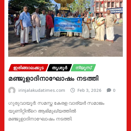
ഇരിങ്ങാലക്കുട
തൃശൂർ
ന്യൂസ്
മഞ്ജുളാദിനാഘോഷം നടത്തി
irinjalakudatimes.com
Feb 3, 2026
0
ഗുരുവായൂർ: സമസ്ത കേരള വാര്യർ സമാജം
യൂണിറ്റിൻ്റെ ആഭിമുഖ്യത്തിൽ
മഞ്ജുളാദിനാഘോഷം നടത്തി.