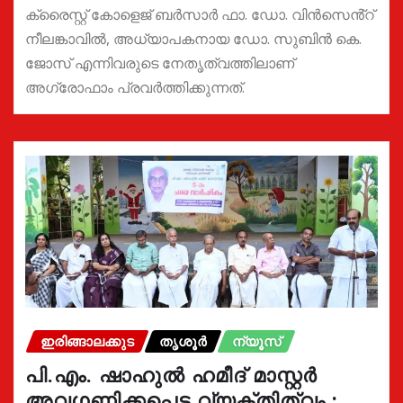
ക്രൈസ്റ്റ് കോളെജ് ബർസാർ ഫാ. ഡോ. വിൻസെൻ്റ്
നീലങ്കാവിൽ, അധ്യാപകനായ ഡോ. സുബിൻ കെ.
ജോസ് എന്നിവരുടെ നേതൃത്വത്തിലാണ്
അഗ്രോഫാം പ്രവർത്തിക്കുന്നത്.
ഇരിങ്ങാലക്കുട
തൃശൂർ
ന്യൂസ്
പി.എം. ഷാഹുൽ ഹമീദ് മാസ്റ്റർ
അവഗണിക്കപ്പെട്ട വ്യക്തിത്വം :