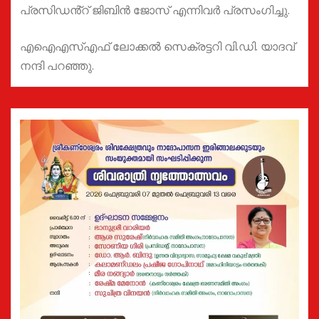
പ്രസിഡൻ്റ് ജിബിൻ ജോസ് എന്നിവർ പ്രസംഗിച്ചു.
എഐഎസ്എഫ് ലോക്കൽ സെക്രട്ടറി വി.ഡി. യാദവ്
നന്ദി പറഞ്ഞു.