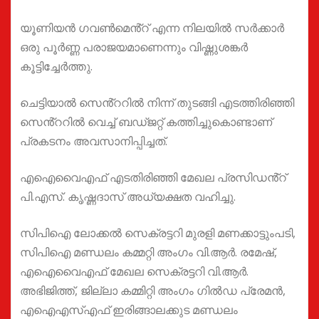
യൂണിയൻ ഗവൺമെൻ്റ് എന്ന നിലയിൽ സർക്കാർ
ഒരു പൂർണ്ണ പരാജയമാണെന്നും വിഷ്ണുശങ്കർ
കൂട്ടിച്ചേർത്തു.
ചെട്ടിയാൽ സെൻ്ററിൽ നിന്ന് തുടങ്ങി എടത്തിരിഞ്ഞി
സെൻ്ററിൽ വെച്ച് ബഡ്ജറ്റ് കത്തിച്ചുകൊണ്ടാണ്
പ്രകടനം അവസാനിപ്പിച്ചത്.
എഐവൈഎഫ് എടതിരിഞ്ഞി മേഖല പ്രസിഡൻ്റ്
പി.എസ്. കൃഷ്ണദാസ് അധ്യക്ഷത വഹിച്ചു.
സിപിഐ ലോക്കൽ സെക്രട്ടറി മുരളി മണക്കാട്ടുംപടി,
സിപിഐ മണ്ഡലം കമ്മറ്റി അംഗം വി.ആർ. രമേഷ്,
എഐവൈഎഫ് മേഖല സെക്രട്ടറി വി.ആർ.
അഭിജിത്ത്, ജില്ലാ കമ്മിറ്റി അംഗം ഗിൽഡ പ്രേമൻ,
എഐഎസ്എഫ് ഇരിങ്ങാലക്കുട മണ്ഡലം