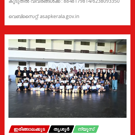
കൂടുതൽ വിവരങ്ങൾക്ക് : 8848179814/6238093350
വെബ്സൈറ്റ്: asapkerala.gov.in
ഇരിങ്ങാലക്കുട
തൃശൂർ
ന്യൂസ്