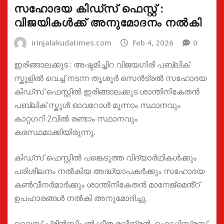
സഹോദയ കിഡ്സ് ഫെസ്റ്റ് :
വിജയികൾക്ക് അനുമോദനം നൽകി
irinjalakudatimes.com
Feb 4, 2026
0
ഇരിങ്ങാലക്കുട : അഷ്ടമിച്ചിറ വിജയഗിരി പബ്ലിക്
സ്കൂളിൽ വെച്ച് നടന്ന തൃശൂർ സെൻട്രൽ സഹോദയ
കിഡ്സ് ഫെസ്റ്റിൽ ഇരിങ്ങാലക്കുട ശാന്തിനികേതൻ
പബ്ലിക് സ്കൂൾ ഓവറോൾ മൂന്നാം സ്ഥാനവും
കാറ്റഗറി 2വിൽ രണ്ടാം സ്ഥാനവും
കരസ്ഥമാക്കിയിരുന്നു.
കിഡ്സ് ഫെസ്റ്റിൽ പങ്കെടുത്ത വിദ്യാർഥികൾക്കും
പരിശീലനം നൽകിയ അദ്ധ്യാപകർക്കും സഹോദയ
കൺവീനർമാർക്കും ശാന്തിനികേതൻ മാനേജ്മെൻ്റ്
ഉപഹാരങ്ങൾ നൽകി അനുമോദിച്ചു.
വൈസ് പ്രിൻസിപ്പൽ ഗീത രവീന്ദ്രൻ, ഹെഡ്മിസ്ട്രസ്സ്