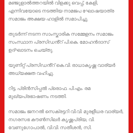
മഞ്ജുളാൽത്തറയിൽ വിളക്കു വെപ്പ്, കേളി,
എന്നിവയോടെ നടത്തിയ നാമജപ ഘോഷയാത്ര
സമാജം അക്ഷയ ഹാളിൽ സമാപിച്ചു.
തുടർന്ന് നടന്ന സാംസ്കാരിക സമ്മേളനം സമാജം
സംസ്ഥാന പ്രസിഡൻ്റ് പി.കെ. മോഹൻദാസ്
ഉദ്ഘാടനം ചെയ്തു.
യൂണിറ്റ് പ്രസിഡൻ്റ് കെ.വി. രാധാകൃഷ്ണ വാര്യർ
അധ്യക്ഷത വഹിച്ചു.
റിട്ട. പ്രിൻസിപ്പൽ പ്രൊഫ. പി.എം. രമ
മുഖ്യപ്രഭാഷണം നടത്തി.
സമാജം ജനറൽ സെക്രട്ടറി വി.വി. മുരളീധര വാര്യർ,
നഗരസഭ കൗൺസിലർ കൃഷ്ണപ്രിയ, വി.
വേണുഗോപാൽ, വി.വി. സതീശൻ, സി.