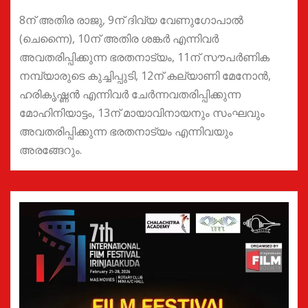
8ന് അതിര രാജു, 9ന് ദിവ്യ വേണുഗോപാൽ
(ചെന്നൈ), 10ന് അതിര ശങ്കർ എന്നിവർ
അവതരിപ്പിക്കുന്ന ഭരതനാട്യം, 11ന് സൗപർണിക
നമ്പ്യാരുടെ കുച്ചിപ്പുടി, 12ന് കല്യാണി മേനോൻ,
ഹരികൃഷ്ണൻ എന്നിവർ ചേർന്നവതരിപ്പിക്കുന്ന
മോഹിനിയാട്ടം, 13ന് മായാവിനായനും സംഘവും
അവതരിപ്പിക്കുന്ന ഭരതനാട്യം എന്നിവയും
അരങ്ങേറും.