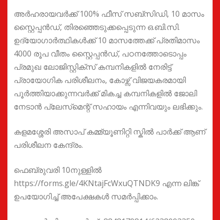
അർഹരായവർക്ക് 100% ഫീസ് സബ്സിഡി, 10 മാസം
സ്റ്റൈപ്പൻഡ്, തിരഞ്ഞെടുക്കപ്പെടുന്ന ഒ.ബി.സി.
ഉദ്യോഗാർത്ഥികൾക്ക് 10 മാസത്തേക്ക് പ്രതിമാസം
4000 രൂപ വീതം സ്റ്റൈപ്പൻഡ്, പഠനത്തോടൊപ്പം
പ്രമുഖ ലോജിസ്റ്റിക്സ് കമ്പനികളിൽ നേരിട്ട്
പ്രായോഗിക പരിശീലനം, കോഴ്സ് വിജയകരമായി
പൂർത്തിയാക്കുന്നവർക്ക് മികച്ച കമ്പനികളിൽ ജോലി
നേടാൻ പ്ലേസ്‌മെന്റ് സഹായം എന്നിവയും ലഭിക്കും.
കളമശ്ശേരി അസാപ് കമ്മ്യൂണിറ്റി സ്കിൽ പാർക്ക് ആണ്
പരിശീലന കേന്ദ്രം.
ഫെബ്രുവരി 10നുള്ളിൽ
https://forms.gle/4KNtajFcWxuQTNDK9 എന്ന ലിങ്ക്
ഉപയോഗിച്ച് അപേക്ഷകൾ സമർപ്പിക്കാം.