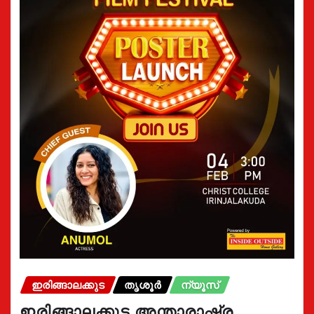
ഇരിങ്ങാലക്കുട
തൃശൂർ
ന്യൂസ്
ഇരിങ്ങാലക്കുട അന്താരാഷ്ട്ര