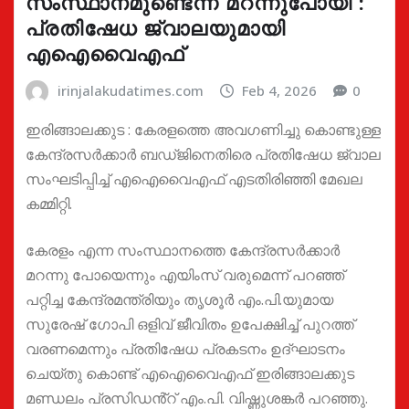
സംസ്ഥാനമുണ്ടെന്ന് മറന്നുപോയി :
പ്രതിഷേധ ജ്വാലയുമായി
എഐവൈഎഫ്
irinjalakudatimes.com
Feb 4, 2026
0
ഇരിങ്ങാലക്കുട : കേരളത്തെ അവഗണിച്ചു കൊണ്ടുള്ള
കേന്ദ്രസർക്കാർ ബഡ്ജിനെതിരെ പ്രതിഷേധ ജ്വാല
സംഘടിപ്പിച്ച് എഐവൈഎഫ് എടതിരിഞ്ഞി മേഖല
കമ്മിറ്റി.
കേരളം എന്ന സംസ്ഥാനത്തെ കേന്ദ്രസർക്കാർ
മറന്നു പോയെന്നും എയിംസ് വരുമെന്ന് പറഞ്ഞ്
പറ്റിച്ച കേന്ദ്രമന്ത്രിയും തൃശൂർ എം.പി.യുമായ
സുരേഷ് ഗോപി ഒളിവ് ജീവിതം ഉപേക്ഷിച്ച് പുറത്ത്
വരണമെന്നും പ്രതിഷേധ പ്രകടനം ഉദ്ഘാടനം
ചെയ്തു കൊണ്ട് എഐവൈഎഫ് ഇരിങ്ങാലക്കുട
മണ്ഡലം പ്രസിഡൻ്റ് എം.പി. വിഷ്ണുശങ്കർ പറഞ്ഞു.