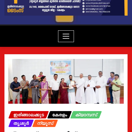
ഇരിങ്ങാലക്കുട
കേരളം
ക്യാമ്പസ്
തൃശൂർ
ന്യൂസ്