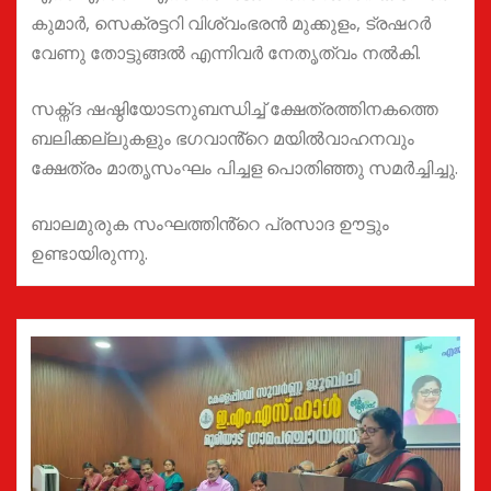
കുമാർ, സെക്രട്ടറി വിശ്വംഭരൻ മുക്കുളം, ട്രഷറർ
വേണു തോട്ടുങ്ങൽ എന്നിവർ നേതൃത്വം നൽകി.
സക്ന്ദ ഷഷ്ഠിയോടനുബന്ധിച്ച് ക്ഷേത്രത്തിനകത്തെ
ബലിക്കല്ലുകളും ഭഗവാൻ്റെ മയിൽവാഹനവും
ക്ഷേത്രം മാതൃസംഘം പിച്ചള പൊതിഞ്ഞു സമർച്ചിച്ചു.
ബാലമുരുക സംഘത്തിൻ്റെ പ്രസാദ ഊട്ടും
ഉണ്ടായിരുന്നു.