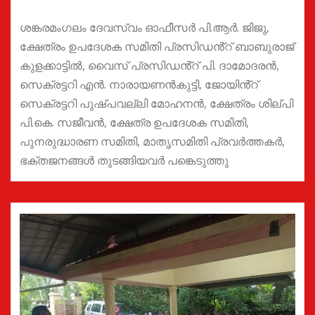
ശങ്കരമംഗലം ദേവസ്വം ഓഫീസർ പി.ആർ. ജിജു,
ക്ഷേത്രം ഉപദേശക സമിതി പ്രസിഡൻ്റ് ബാബുരാജ്
കുളക്കാട്ടിൽ, വൈസ് പ്രസിഡൻ്റ് പി. ദാമോദരൻ,
സെക്രട്ടറി എൻ. നാരായണൻകുട്ടി, ജോയിൻ്റ്
സെക്രട്ടറി പുഷ്പവല്ലി മോഹനൻ, ക്ഷേത്രം ശില്പി
പി.കെ. സജീവൻ, ക്ഷേത്ര ഉപദേശക സമിതി,
പുനരുദ്ധാരണ സമിതി, മാതൃസമിതി പ്രവർത്തകർ,
ഭക്തജനങ്ങൾ തുടങ്ങിയവർ പങ്കെടുത്തു