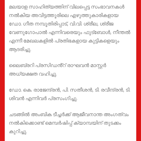
മലയാള സാഹിത്യത്തിന് വിലപ്പെട്ട സംഭാവനകൾ
നൽകിയ അവിട്ടത്തൂരിലെ എഴുത്തുകാരികളായ
ഡോ. ഗീത നമ്പൂതിരിപ്പാട്, വി.വി. ശ്രീല, ശ്രീജ
വേണുഗോപാൽ എന്നിവരെയും ഫുട്ബോൾ, നീന്തൽ
എന്നീ മേഖലകളിൽ പ്രതിഭകളായ കുട്ടികളെയും
ആദരിച്ചു.
ലൈബ്രറി പ്രസിഡൻ്റ് രാഘവൻ മാസ്റ്റർ
അധ്യക്ഷത വഹിച്ചു.
ഡോ. കെ. രാജേന്ദ്രൻ, പി. സതീശൻ, ടി. രവീന്ദ്രൻ, ടി.
ശിവൻ എന്നിവർ പ്രസംഗിച്ചു.
ചടങ്ങിൽ അംബിക ടീച്ചർക്ക് ആജീവനാന്ത അംഗത്വം
നൽകിക്കൊണ്ട് മെമ്പർഷിപ്പ് ക്യാമ്പയിന് തുടക്കം
കുറിച്ചു.