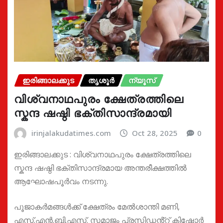
ഇരിങ്ങാലക്കുട
തൃശൂർ
ന്യൂസ്
വിശ്വനാഥപുരം ക്ഷേത്രത്തിലെ
സ്കന്ദ ഷഷ്ഠി ഭക്തിസാന്ദ്രമായി
irinjalakudatimes.com
Oct 28, 2025
0
ഇരിങ്ങാലക്കുട : വിശ്വനാഥപുരം ക്ഷേത്രത്തിലെ
സ്കന്ദ ഷഷ്ഠി ഭക്‌തിസാന്ദ്രമായ അന്തരീക്ഷത്തിൽ
ആഘോഷപൂർവം നടന്നു.
പൂജാകർമങ്ങൾക്ക് ക്ഷേത്രം മേൽശാന്തി മണി,
എസ്.എൻ.ബി.എസ്. സമാജം പ്രസിഡൻ്റ് കിഷോർ