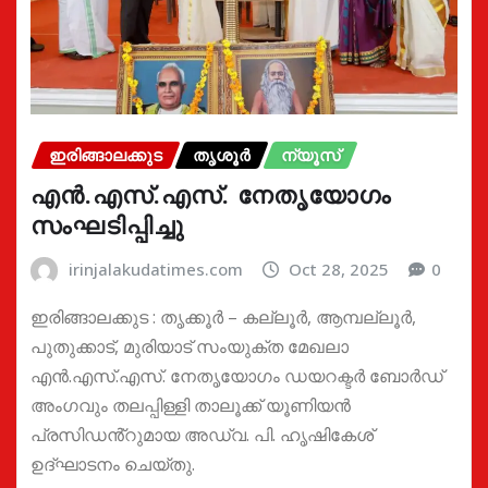
ഇരിങ്ങാലക്കുട
തൃശൂർ
ന്യൂസ്
എൻ.എസ്.എസ്. നേതൃയോഗം
സംഘടിപ്പിച്ചു
irinjalakudatimes.com
Oct 28, 2025
0
ഇരിങ്ങാലക്കുട : തൃക്കൂർ – കല്ലൂർ, ആമ്പല്ലൂർ,
പുതുക്കാട്, മുരിയാട് സംയുക്ത മേഖലാ
എൻ.എസ്.എസ്. നേതൃയോഗം ഡയറക്ടർ ബോർഡ്
അംഗവും തലപ്പിള്ളി താലൂക്ക് യൂണിയൻ
പ്രസിഡൻ്റുമായ അഡ്വ. പി. ഹൃഷികേശ്
ഉദ്ഘാടനം ചെയ്തു.