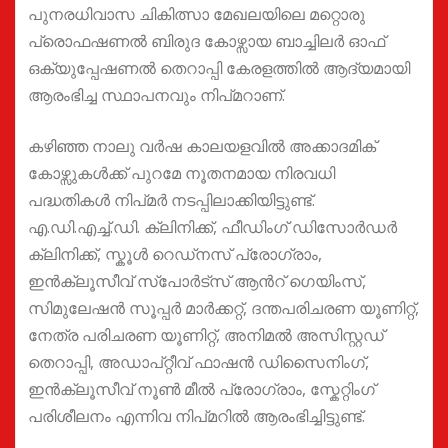
പുനരധിവാസ ചികിത്സാ മേഖലയിലെ മറ്റൊരു
പ്രൊഫഷണല്‍ ബിരുദ കോഴ്സായ ബാച്ചിലര്‍ ഓഫ്
ഒക്യുപ്പേഷണല്‍ തെറാപ്പി കേരളത്തില്‍ ആദ്യമായി
ആരംഭിച്ച സ്ഥാപനവും നിപ്മറാണ്.
കഴിഞ്ഞ നാലു വര്‍ഷ കാലയളവില്‍ അക്കാദമിക്
കോഴ്സുകള്‍ക്ക് പുറമേ നൂതനമായ നിരവധി
പദ്ധതികള്‍ നിപ്മർ നടപ്പിലാക്കിയിട്ടുണ്ട്.
എ.ഡി.എച്ച്.ഡി. ക്ലിനിക്ക്, ഫീഡിംഗ് ഡിസോര്‍ഡര്‍
ക്ലിനിക്ക്, സ്കൂള്‍ റെഡ്നസ് പ്രോഗ്രാം,
ഇന്‍ക്ലൂസീവ് സ്പോര്‍ട്സ് ആന്‍റ് ഗെയിംസ്,
സിമുലേഷന്‍ സൂപ്പര്‍ മാര്‍ക്കറ്റ്, ദന്തപരിചരണ യൂണിറ്റ്,
നേത്ര പരിചരണ യൂണിറ്റ്, അനിമല്‍ അസിസ്റ്റഡ്
തെറാപ്പി, അഡാപ്റ്റീവ് ഫാഷന്‍ ഡിസൈനിംഗ്,
ഇന്‍ക്ലൂസീവ് നൂണ്‍ മീല്‍ പ്രോഗ്രാം, സ്കേറ്റിംഗ്
പരിശീലനം എന്നിവ നിപ്മറിൽ ആരംഭിച്ചിട്ടുണ്ട്.