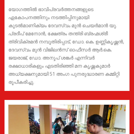
യോഗത്തിൽ ഭാവിപ്രവർത്തനങ്ങളുടെ
ഏകോപനത്തിനും നടത്തിപ്പിനുമായി
കൂടൽമാണിക്യം ദേവസ്വം മുൻ ചെയർമാൻ യു.
പ്രദീപ് മേനോൻ, ക്ഷേത്രം തന്ത്രി ബ്രഹ്മശ്രീ
ത്രിവിക്രമൻ നമ്പൂതിരിപ്പാട്, ഡോ. കെ. ഉണ്ണികൃഷ്ണൻ,
ദേവസ്വം മുൻ വിജിലൻസ് ഓഫീസർ ആർ.കെ.
ജയരാജ്, ഡോ. അനൂപ് ശങ്കർ എന്നിവർ
രക്ഷാധാരികളും എടതിരിഞ്ഞി മന കൃഷ്ണകുമാർ
അധ്യക്ഷനുമായി 51 അംഗ പുനരുദ്ധാരണ കമ്മിറ്റി
രൂപീകരിച്ചു.