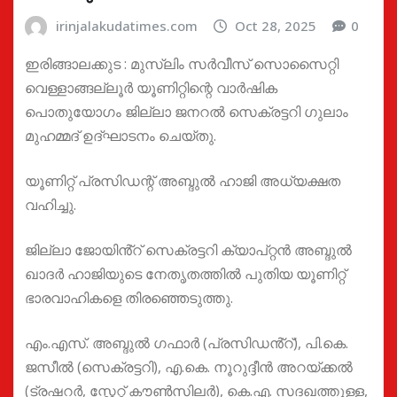
irinjalakudatimes.com
Oct 28, 2025
0
ഇരിങ്ങാലക്കുട : മുസ്ലിം സർവീസ് സൊസൈറ്റി
വെള്ളാങ്ങല്ലൂർ യൂണിറ്റിന്റെ വാർഷിക
പൊതുയോഗം ജില്ലാ ജനറൽ സെക്രട്ടറി ഗുലാം
മുഹമ്മദ്‌ ഉദ്ഘാടനം ചെയ്തു.
യൂണിറ്റ് പ്രസിഡന്റ് അബ്ദുൽ ഹാജി അധ്യക്ഷത
വഹിച്ചു.
ജില്ലാ ജോയിൻ്റ് സെക്രട്ടറി ക്യാപ്റ്റൻ അബ്ദുൽ
ഖാദർ ഹാജിയുടെ നേതൃതത്തിൽ പുതിയ യൂണിറ്റ്
ഭാരവാഹികളെ തിരഞ്ഞെടുത്തു.
എം.എസ്. അബ്ദുൽ ഗഫാർ (പ്രസിഡൻ്റ്), പി.കെ.
ജസീൽ (സെക്രട്ടറി), എ.കെ. നൂറുദ്ദീൻ അറയ്ക്കൽ
(ട്രഷറർ, സ്റ്റേറ്റ് കൗൺസിലർ), കെ.എ. സദഖത്തുള്ള,