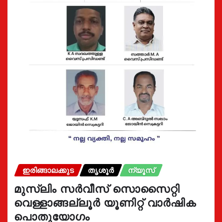
ഇരിങ്ങാലക്കുട
തൃശൂർ
ന്യൂസ്
മുസ്ലിം സർവീസ് സൊസൈറ്റി
വെള്ളാങ്ങല്ലൂർ യൂണിറ്റ് വാർഷിക
പൊതുയോഗം