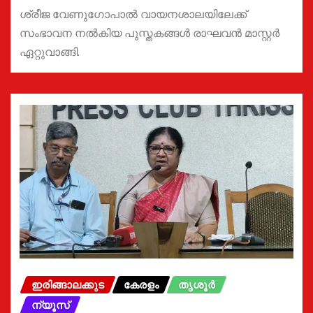
ശ്രീജ വേണുഗോപാൽ വായനശാലയിലേക്ക്
സംഭാവന നൽകിയ പുസ്തകങ്ങൾ രാഘവൻ മാസ്റ്റർ
ഏറ്റുവാങ്ങി.
ഇരിങ്ങാലക്കുട
കേരളം
തൃശൂർ
ന്യൂസ്