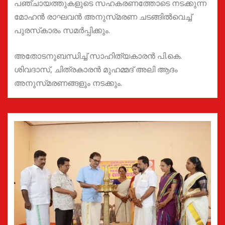
പഞ്ചായത്തുകളുടെ സഹകരണത്തോടെ നടക്കുന്ന
മോഹൻ രാഘവൻ അനുസ്‌മരണ ചടങ്ങിൽവെച്ച്
പുരസ്‌കാരം സമർപ്പിക്കും.
അതോടനുബന്ധിച്ച് സാഹിത്യകാരൻ പി.കെ.
ശിവദാസ്, ചിത്രകാരൻ മുഹമ്മദ് അലി ആദം
അനുസ്‌മരണങ്ങളും നടക്കും.