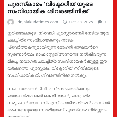
പുരസ്‌കാരം ‘വിക്ടോറിയ’യുടെ
സംവിധായിക ശിവരഞ്ജിനിക്ക്
irinjalakudatimes.com
Oct 28, 2025
0
ഇരിങ്ങാലക്കുട : നിരവധി പുരസ്കാരങ്ങൾ നേടിയ യുവ
ചലച്ചിത്ര സംവിധായകനും നാടക
പ്രവർത്തകനുമായിരുന്ന മോഹൻ രാഘവൻ്റെ
സ്മരണാർത്ഥം ഓഫ് സ്റ്റേജ് അന്നമനട നൽകിവരുന്ന
മികച്ച നവാഗത ചലച്ചിത്ര സംവിധായകർക്കുള്ള ഈ
വർഷത്തെ പുരസ്കാരം ‘വിക്ടോറിയ’ സിനിമയുടെ
സംവിധായിക ജി. ശിവരഞ്ജിനിക്ക് നൽകും.
സംവിധായകൻ ടി.വി. ചന്ദ്രൻ ചെയർമാനും
ഛായാഗ്രാഹകൻ കെ.ജി. ജയൻ, ചലച്ചിത്ര
നിരൂപകൻ ഡോ. സി.എസ്. വെങ്കിടേശ്വരൻ എന്നിവർ
അംഗങ്ങളുമായ സമതിയാണ് പുരസ്‌കാര നിർണ്ണയം
നടത്തിയത്.