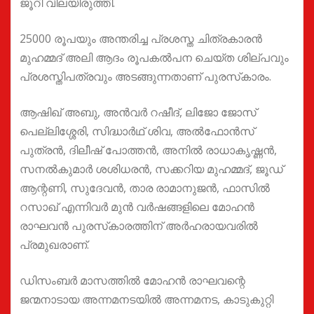
ജൂറി വിലയിരുത്തി.
25000 രൂപയും അന്തരിച്ച പ്രശസ്ത ചിത്രകാരൻ
മുഹമ്മദ് അലി ആദം രൂപകൽപന ചെയ്ത ശില്പവും
പ്രശസ്തിപത്രവും അടങ്ങുന്നതാണ് പുരസ്‌കാരം.
ആഷിഖ് അബു, അൻവർ റഷീദ്, ലിജോ ജോസ്‌
പെല്ലിശ്ശേരി, സിദ്ധാർഥ് ശിവ, അൽഫോൻസ്‌
പുത്രൻ, ദിലീഷ്‌ പോത്തൻ, അനിൽ രാധാകൃഷ്ണൻ,
സനൽകുമാർ ശശിധരൻ, സക്കറിയ മുഹമ്മദ്, ജൂഡ്
ആന്റണി, സുദേവൻ, താര രാമാനുജൻ, ഫാസിൽ
റസാഖ് എന്നിവർ മുൻ വർഷങ്ങളിലെ മോഹൻ
രാഘവൻ പുരസ്‌കാരത്തിന് അർഹരായവരിൽ
പ്രമുഖരാണ്.
ഡിസംബർ മാസത്തിൽ മോഹൻ രാഘവന്റെ
ജന്മനാടായ അന്നമനടയിൽ അന്നമനട, കാടുകുറ്റി