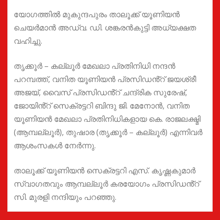
യോഗത്തിൽ മുകുന്ദപുരം താലൂക്ക് യൂണിയൻ
ചെയർമാൻ അഡ്വ. ഡി. ശങ്കരൻകുട്ടി അധ്യക്ഷത
വഹിച്ചു.
തൃക്കൂർ – കല്ലൂർ മേഖലാ പ്രതിനിധി നന്ദൻ
പറമ്പത്ത്, വനിത യൂണിയൻ പ്രസിഡൻ്റ് ജയശ്രീ
അജയ്, വൈസ് പ്രസിഡൻ്റ് ചന്ദ്രിക സുരേഷ്,
ജോയിൻ്റ് സെക്രട്ടറി ബിന്ദു ജി. മേനോൻ, വനിത
യൂണിയൻ മേഖലാ പ്രതിനിധികളായ കെ. രാജലക്ഷ്മി
(ആമ്പല്ലൂർ), തുഷാര (തൃക്കൂർ – കല്ലൂർ) എന്നിവർ
ആശംസകൾ നേർന്നു.
താലൂക്ക് യൂണിയൻ സെക്രട്ടറി എസ്. കൃഷ്ണകുമാർ
സ്വാഗതവും ആമ്പല്ലൂർ കരയോഗം പ്രസിഡൻ്റ്
സി. മുരളി നന്ദിയും പറഞ്ഞു.