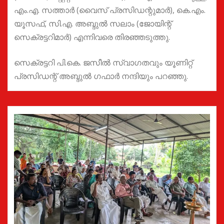
എം.എ. സത്താർ (വൈസ് പ്രസിഡന്റുമാർ), കെ.എം.
യൂസഫ്, സി.എ. അബ്ദുൽ സലാം (ജോയിന്റ്
സെക്രട്ടറിമാർ) എന്നിവരെ തിരഞ്ഞടുത്തു.
സെക്രട്ടറി പി.കെ. ജസീൽ സ്വാഗതവും യൂണിറ്റ്
പ്രസിഡന്റ് അബ്ദുൽ ഗഫാർ നന്ദിയും പറഞ്ഞു.