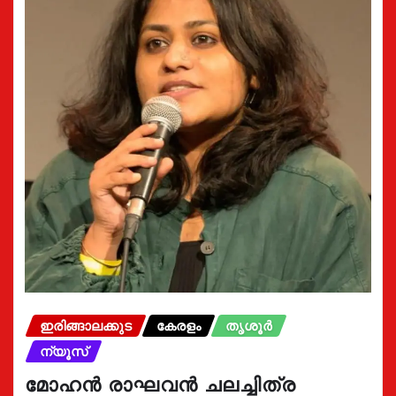
ഇരിങ്ങാലക്കുട
കേരളം
തൃശൂർ
ന്യൂസ്
മോഹൻ രാഘവൻ ചലച്ചിത്ര