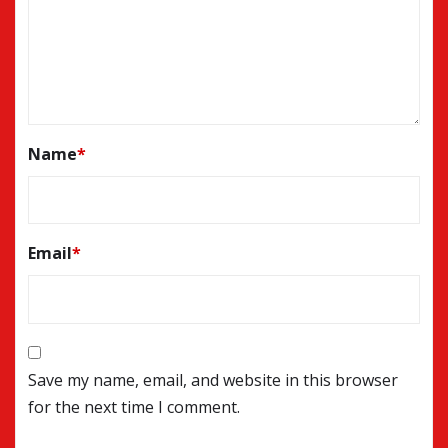
Name
*
Email
*
Save my name, email, and website in this browser
for the next time I comment.