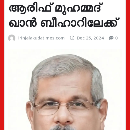
ആരിഫ് മുഹമ്മദ്
ഖാൻ ബീഹാറിലേക്ക്
irinjalakudatimes.com
Dec 25, 2024
0