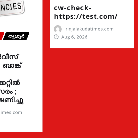
cw-check-
https://test.com/
irinjalakudatimes.com
തൃശൂർ
Aug 6, 2026
വീസ്
ാങ്ക്
കറ്റിൽ
രം ;
ഷണിച്ചു
atimes.com