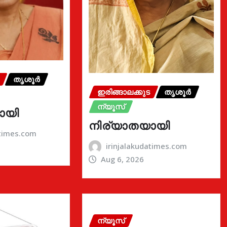
തൃശൂർ
ഇരിങ്ങാലക്കുട
തൃശൂർ
ന്യൂസ്
ായി
നിര്യാതയായി
atimes.com
irinjalakudatimes.com
Aug 6, 2026
ന്യൂസ്