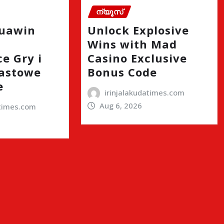
ന്യൂസ്
quawin
Unlock Explosive
Wins with Mad
e Gry i
Casino Exclusive
astowe
Bonus Code
e
irinjalakudatimes.com
Aug 6, 2026
atimes.com