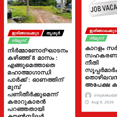
ഇരിങ്ങാലക്കുട
ഇരിങ്ങാലക്കുട
തൃശൂർ
ന്യൂസ്
ന്യൂസ്
കാറളം സർ
നിർമ്മാണോദ്ഘാടനം
സഹകരണ ബ
കഴിഞ്ഞ് 8 മാസം :
നീതി
എങ്ങുമെത്താതെ
സൂപ്പർമാർക്
മഹാത്മാഗാന്ധി
തൊഴിലവസ
പാർക്ക് : ഓണത്തിന്
അപേക്ഷ ക്
മുമ്പ്
പണിതീർക്കുമെന്ന്
irinjalakud
കരാറുകാരൻ
Aug 6, 2026
പറഞ്ഞതായി
കൗൺസിലർ