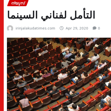
ന്യൂസ്
التأمل لفناني السينما
irinjalakudatimes.com
Apr 29, 2020
0