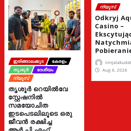
ന്യൂസ്
Odkryj A
Casino –
Ekscytując
Natychmi
Pobierani
ഇരിങ്ങാലക്കുട
കേരളം
irinjalakud
തൃശൂർ
ദേശീയം
Aug 6, 2026
ന്യൂസ്
തൃശൂർ റെയിൽവേ
സ്റ്റേഷനിൽ
സമയോചിത
ഇടപെടലിലൂടെ ഒരു
ജീവൻ രക്ഷിച്ച
ആർ.പി.എഫ്.