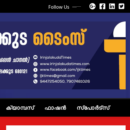
Follow Us
ക്യാമ്പസ്
ഫാഷൻ
സ്പോർട്സ്