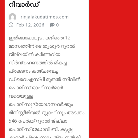
റിവാർഡ്
irinjalakudatimes.com
Feb 12, 2026
0
ഇരിങ്ങാലക്കുട : കഴിഞ്ഞ 12
മാസത്തിനിടെ തൃശൂർ റൂറൽ
ജില്ലയിൽ കർത്തവ്യ
നിർവ്വഹണത്തിൽ മികച്ച
പ്രകടനം കാഴ്ചവെച്ച
ഡിവൈഎസ്പി മുതൽ സിവിൽ
പൊലീസ് ഓഫീസർമാർ
വരെയുള്ള
പൊലീസുദ്യോഗസ്ഥർക്കും
മിനിസ്റ്റീരിയൽ സ്റ്റാഫിനും അടക്കം
546 പേർക്ക് റൂറൽ ജില്ലാ
പൊലീസ് മേധാവി ബി. കൃഷ്ണ
കുമാർ പ്രശംസാപത്രം നൽകി.