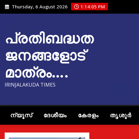
Skip
Thursday, 6 August 2026
1:14:06 PM
to
content
പ്രതിബദ്ധത
ജനങ്ങളോട്
മാത്രം….
IRINJALAKUDA TIMES
ന്യൂസ്
ദേശീയം
കേരളം
തൃശൂർ