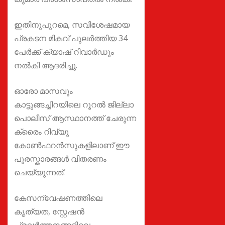
ഇതിനുപുറമെ, സവിശേഷമായ
പ്രകടന മികവ് പുലർത്തിയ 34
പേർക്ക് ക്യാഷ് റിവാർഡും
നൽകി ആദരിച്ചു.
ഓരോ മാസവും
കാട്ടുങ്ങച്ചിറയിലെ റൂറൽ ജില്ലാ
പൊലീസ് ആസ്ഥാനത്ത് ചേരുന്ന
ക്രൈം റിവ്യൂ
കോൺഫറൻസുകളിലാണ് ഈ
പുരസ്കാരങ്ങൾ വിതരണം
ചെയ്യുന്നത്.
കേസന്വേഷണത്തിലെ
കൃത്യത, സ്റ്റേഷൻ