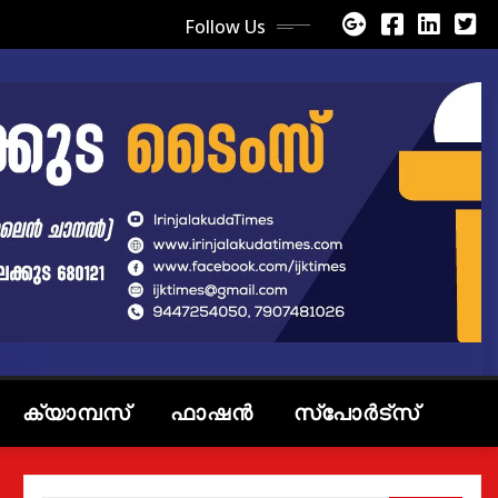
Follow Us
ക്യാമ്പസ്
ഫാഷൻ
സ്പോർട്സ്