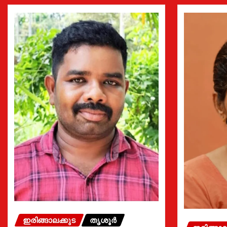
ഇരിങ്ങാലക്കുട
തൃശൂർ