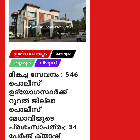
ഇരിങ്ങാലക്കുട
കേരളം
തൃശൂർ
ന്യൂസ്
മികച്ച സേവനം : 546
പൊലീസ്
ഉദ്യോഗസ്ഥർക്ക്
റൂറൽ ജില്ലാ
പൊലീസ്
മേധാവിയുടെ
പ്രശംസാപത്രം; 34
പേർക്ക് ക്യാഷ്