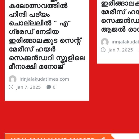
ഇരിങ്ങാലക്
കലോത്സവത്തിൽ
മേരീസ് ഹ
ഹിന്ദി പദ്യം
സെക്കൻഡറ
ചൊല്ലലിൽ ” എ”
ആജൽ രാധ
ഗ്രേഡ് നേടിയ
ഇരിങ്ങാലക്കുട സെന്റ്
irinjalakud
മേരീസ് ഹയർ
Jan 7, 2025
സെക്കൻഡറി സ്കൂളിലെ
മീനാക്ഷി മനോജ്‌
irinjalakudatimes.com
Jan 7, 2025
0