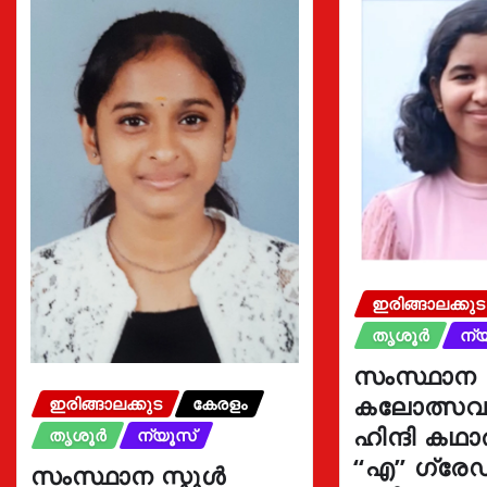
ഇരിങ്ങാലക്കുട
തൃശൂർ
ന്
സംസ്ഥാന
കലോത്സവ
ഇരിങ്ങാലക്കുട
കേരളം
ഹിന്ദി ക
തൃശൂർ
ന്യൂസ്
“എ” ഗ്രേഡ
സംസ്ഥാന സ്കൂൾ