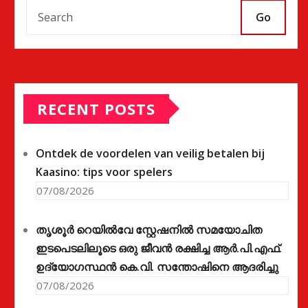
Go
RECENT POSTS
Ontdek de voordelen van veilig betalen bij
Kaasino: tips voor spelers
07/08/2026
തൃശൂർ റെയിൽവേ സ്റ്റേഷനിൽ സമയോചിത
ഇടപെടലിലൂടെ ഒരു ജീവൻ രക്ഷിച്ച ആർ.പി.എഫ്.
ഉദ്യോഗസ്ഥൻ കെ.വി. സന്തോഷിനെ ആദരിച്ചു
07/08/2026