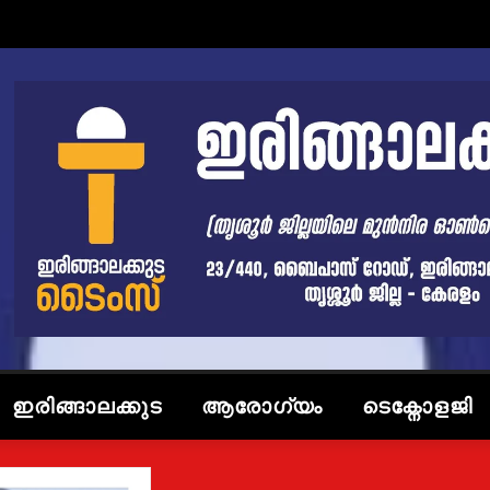
ഇരിങ്ങാലക്കുട
ആരോഗ്യം
ടെക്നോളജി