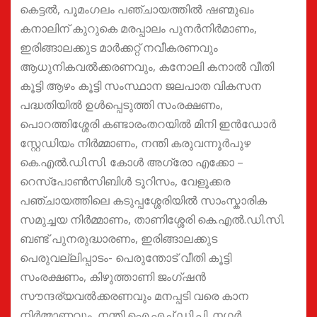
കെട്ടൽ, പൂമംഗലം പഞ്ചായത്തിൽ ഷണ്മുഖം
കനാലിന് കുറുകെ മരപ്പാലം പുനർനിർമാണം,
ഇരിങ്ങാലക്കുട മാർക്കറ്റ് നവീകരണവും
ആധുനികവൽക്കരണവും, കനോലി കനാൽ വീതി
കൂട്ടി ആഴം കൂട്ടി സംസ്ഥാന ജലപാത വികസന
പദ്ധതിയിൽ ഉൾപ്പെടുത്തി സംരക്ഷണം,
പൊറത്തിശ്ശേരി കണ്ടാരംതറയിൽ മിനി ഇൻഡോർ
സ്റ്റേഡിയം നിർമ്മാണം, നന്തി കരുവന്നൂർപുഴ
കെ.എൽ.ഡി.സി. കോള്‍ അഗ്രോ എക്കോ –
റെസ്പോൺസിബിൾ ടൂറിസം, വേളൂക്കര
പഞ്ചായത്തിലെ കടുപ്പശ്ശേരിയിൽ സാംസ്കാരിക
സമുച്ചയ നിർമ്മാണം, താണിശ്ശേരി കെ.എൽ.ഡി.സി.
ബണ്ട് പുനരുദ്ധാരണം, ഇരിങ്ങാലക്കുട
പെരുവല്ലിപ്പാടം- പെരുന്തോട് വീതി കൂട്ടി
സംരക്ഷണം, കിഴുത്താണി ജംഗ്ഷൻ
സൗന്ദര്യവൽക്കരണവും മനപ്പടി വരെ കാന
നിർമ്മാണവും, നന്തി ഐ.എച്ച്.ഡി.പി. നഗർ