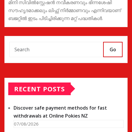
മിനി സിവിൽസ്റ്റേഷൻ നവീകരണവും ഭിന്നശേഷി
സൗഹൃദമാക്കലും ലിഫ്റ്റ് നിർമ്മാണവും എന്നിവയാണ്
ബജറ്റിൽ ഇടം പിടിച്ചിരിക്കുന്ന മറ്റ് പദ്ധതികൾ.
Go
RECENT POSTS
Discover safe payment methods for fast
withdrawals at Online Pokies NZ
07/08/2026