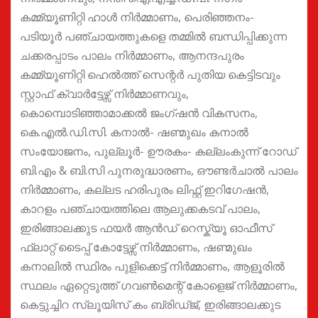
കമ്മ്യൂണിറ്റി ഹാൾ നിർമ്മാണം, പെരിഞ്ഞനം-
പടിയൂർ പഞ്ചായത്തുകളെ തമ്മിൽ ബന്ധിപ്പിക്കുന്ന
ചക്കരപ്പാടം പാലം നിർമ്മാണം, ആനന്ദപുരം
കമ്മ്യൂണിറ്റി ഹെൽത്ത് സെന്റർ പുതിയ കെട്ടിടവും
സ്റ്റാഫ് ക്വാർട്ടേഴ്സ് നിർമ്മാണവും,
കൊമ്പൊടിഞ്ഞാമാക്കൽ ജംഗ്ഷൻ വികസനം,
കെ.എൽ.ഡി.സി. കനാൽ- ഷണ്മുഖം കനാൽ
സംയോജനം, പുല്ലൂർ- ഊരകം- കല്ലംകുന്ന് റോഡ്
ബി.എം & ബി.സി പുനരുദ്ധാരണം, ഔണ്ടർചാൽ പാലം
നിർമ്മാണം, കല്ലട ഹരിപുരം ലിഫ്റ്റ് ഇറിഗേഷൻ,
കാറളം പഞ്ചായത്തിലെ ആലുക്കകടവ് പാലം,
ഇരിങ്ങാലക്കുട ഫയർ ആൻഡ് റെസ്ക്യൂ ഓഫീസ്
ഫ്ലാറ്റ് ടൈപ്പ് കോട്ടേഴ്സ് നിർമ്മാണം, ഷണ്മുഖം
കനാലിൽ സ്ഥിരം പുളിക്കെട്ട് നിർമ്മാണം, ആളൂരിൽ
സ്ഥലം ഏറ്റെടുത്ത് ഗവൺമെന്റ് കോളെജ് നിർമ്മാണം,
കെട്ടുച്ചിറ സ്ലൂയിസ് കം ബ്രിഡ്ജ്, ഇരിങ്ങാലക്കുട