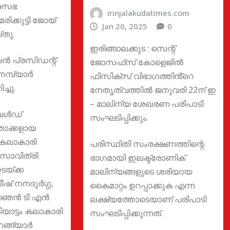
രസഭ
irinjalakudatimes.com
ിക്കുട്ടി ജോയ്
Jan 20, 2025
0
്തു.
ഇരിങ്ങാലക്കുട : സെന്റ്
പ്രസിഡന്റ്
ജോസഫ്‌സ് കോളെജിൽ
മ്പ്യാർ
ഫിസിക്‌സ് വിഭാഗത്തിൻ്റെ
്ചു.
നേതൃത്വത്തിൽ ജനുവരി 22ന് ഇ
– മാലിന്യ ശേഖരണ പരിപാടി
േൾഡ്
സംഘടിപ്പിക്കും.
താക്കളായ
 കലാകാരി
പരിസ്ഥിതി സംരക്ഷണത്തിന്റെ
സാവിത്രി
ഭാഗമായി ഇലക്ട്രോണിക്
ടയ്ക്ക
മാലിന്യങ്ങളുടെ ശരിയായ
് നനദുർഗ്ഗ,
കൈമാറ്റം ഉറപ്പാക്കുക എന്ന
ജ്ഞൻ ടി എൻ
ലക്ഷ്യത്തോടെയാണ് പരിപാടി
ിയാട്ടം കലാകാരി
സംഘടിപ്പിക്കുന്നത്.
ങ്ങ്യാർ