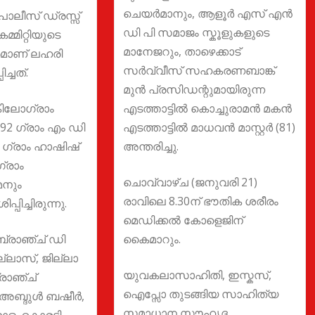
ചെയർമാനും, ആളൂർ എസ് എൻ
ൊലീസ് ഡ്രസ്സ്
ഡി പി സമാജം സ്കൂളുകളുടെ
മിറ്റിയുടെ
മാനേജറും, താഴെക്കാട്
രമാണ് ലഹരി
സർവ്വീസ് സഹകരണബാങ്ക്
ച്ചത്.
മുൻ പ്രസിഡന്റുമായിരുന്ന
എടത്താട്ടിൽ കൊച്ചുരാമൻ മകൻ
കിലോഗ്രാം
എടത്താട്ടിൽ മാധവൻ മാസ്റ്റർ (81)
92 ഗ്രാം എം ഡി
അന്തരിച്ചു.
 ഗ്രാം ഹാഷിഷ്
ഗ്രാം
ചൊവ്വാഴ്ച (ജനുവരി 21)
ൈനും
രാവിലെ 8.30ന് ഭൗതിക ശരീരം
പിച്ചിരുന്നു.
മെഡിക്കൽ കോളെജിന്
കൈമാറും.
ബ്രാഞ്ച് ഡി
ലാസ്, ജില്ലാ
യുവകലാസാഹിതി, ഇസ്കസ്,
രാഞ്ച്
ഐപ്സോ തുടങ്ങിയ സാഹിത്യ
ബ്ദുൾ ബഷീർ,
സമാധാന സൗഹൃദ