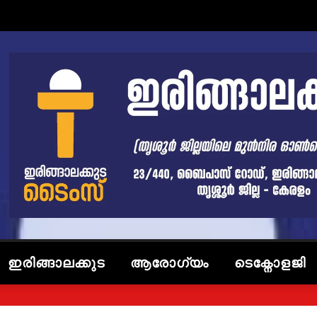
ഇരിങ്ങാലക്കുട
ആരോഗ്യം
ടെക്നോളജി