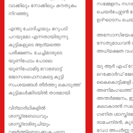
സമ്മേളനം നഗ
വാക്കിലും നോക്കിലും കൗതുകം
ചെയർപേഴ്സൺ മേര
നിറഞ്ഞു.
ഉദ്ഘാടനം ചെയ
എന്തു ചോദിച്ചാലും മറുപടി
അസോസിയേഷൻ 
പറയുമോ എന്നതായിരുന്നു
സേതുമാധവൻ ന
കുട്ടികളുടെ ആദ്യത്തെ
അധ്യക്ഷത വഹിച
പരീക്ഷണം. ചേച്ചിമാരുടെ
യൂണിഫോം പോലെ
യു ആർ എഫ് വ
യൂണിഫോമിട്ട റോബോട്ട്
റെക്കോർഡ് ജേ
ജോസഫൈനാകട്ടെ കുട്ടി
കൈകൊട്ടിക്കളി
സംശയങ്ങൾ തീർത്തു കൊടുത്ത്
അണിമംഗലത്ത് 
കുട്ടികൾക്കിടയിൽ താരമായി.
അന്തർജ്ജനം, ഇ
കലാകാരൻ സലീഷ
വിദ്യാർഥികളിൽ
ഗണിത ശാസ്ത്ര
ശാസ്ത്രബോധവും
രാമചന്ദ്രൻ, കൂട
ശാസ്ത്രാഭിരുചിയും
ഡോ അപർണ്ണ ന
വളർത്തിയെടുക്കുക എന്ന