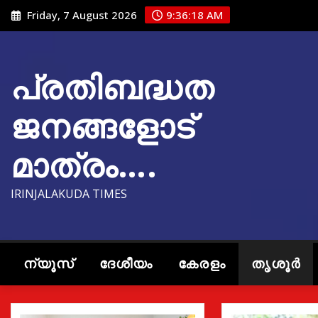
Skip
Friday, 7 August 2026
9:36:19 AM
to
content
പ്രതിബദ്ധത
ജനങ്ങളോട്
മാത്രം….
IRINJALAKUDA TIMES
ന്യൂസ്
ദേശീയം
കേരളം
തൃശൂർ