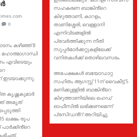
ർ
സഹകരണ ബാങ്കിൻ്റെ
atimes.com
കിഴുത്താണി, കാറളം,
0
താണിശ്ശേരി, വെള്ളാനി
എന്നിവിടങ്ങളിൽ
പ്രവർത്തിക്കുന്ന നീതി
ടനം കഴിഞ്ഞ് 8
സൂപ്പർമാർക്കറ്റുകളിലേക്ക്
്ടും മഹാത്മാഗാന്ധി
വനിതകൾക്ക് തൊഴിലവസരം.
ാണം എവിടെയും
റെ
അപേക്ഷകൾ ബയോഡാറ്റ
 ഇടയാക്കുന്നു.
സഹിതം ആഗസ്റ്റ് 11ന് വൈകീട്ട് 5
മണിക്കുള്ളിൽ ബാങ്കിൻ്റെ
ത കൃഷ്ണകുമാർ
കിഴുത്താണിയിലെ ഹെഡ്
ത് അമൃത്
ഓഫീസിൽ ലഭിക്കണമെന്ന്
പെടുത്തി
പ്രസിഡൻ്റ് അറിയിച്ചു.
35 ലക്ഷം രൂപ
 പാർക്കിൻ്റെ
ച്ചത്.