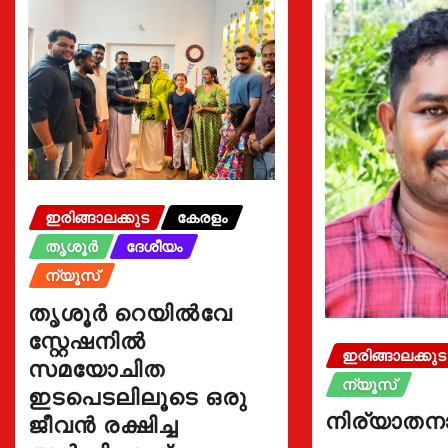
ഇരിങ്ങാലക്കുട
കേരളം
തൃശൂർ
ദേശീയം
ന്യൂസ്
തൃശൂർ റെയിൽവേ
സ്റ്റേഷനിൽ
ഇരിങ്ങാലക്കുട
സമയോചിത
ന്യൂസ്
ഇടപെടലിലൂടെ ഒരു
നിര്യാതന
ജീവൻ രക്ഷിച്ച