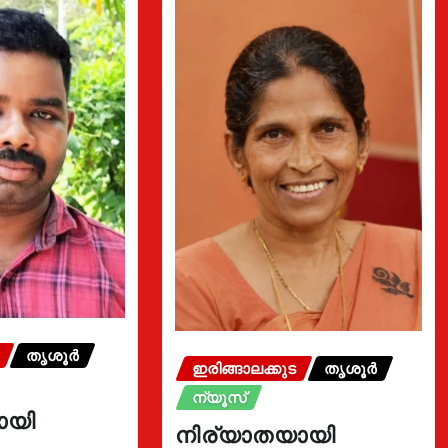
തൃശൂർ
ഇരിങ്ങാലക്കുട
തൃശൂർ
ന്യൂസ്
ായി
നിര്യാതയായി