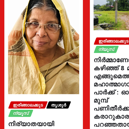
ഇരിങ്ങാലക്കുട
ന്യൂസ്
നിർമ്മാണ
കഴിഞ്ഞ് 8 
എങ്ങുമെത
മഹാത്മാഗാ
പാർക്ക് : 
മുമ്പ്
ഇരിങ്ങാലക്കുട
തൃശൂർ
പണിതീർക്കു
ന്യൂസ്
കരാറുകാ
നിര്യാതയായി
പറഞ്ഞതാ