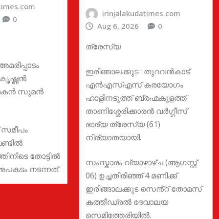
atimes.com
irinjalakudatimes.com
0
Aug 6, 2026
0
ത്രേസ്യ
 അമരിപ്പാടം
ഇരിങ്ങാലക്കുട : തുറവൻകാട്
ണികൃഷ്ണൻ
എൻഎസ്എസ് കരയോഗം
 മകൻ സുമൻ
ഹാളിനടുത്ത് ബ്രഹ്മകുളത്ത്
താണിശ്ശേരിക്കാരൻ വർഗ്ഗീസ്
ഭാര്യ ത്രേസ്യ (61)
് സമീപം
നിര്യാതയായി.
ണ്ടിൽ
തിനിടെ തോട്ടിൽ
സംസ്കാരം വ്യാഴാഴ്ച (ആഗസ്റ്റ്
അപകടം നടന്നത്.
06) ഉച്ചതിരിഞ്ഞ് 4 മണിക്ക്
ഇരിങ്ങാലക്കുട സെൻ്റ് തോമസ്
കത്തീഡ്രൽ ദേവാലയ
സെമിത്തേരിയിൽ.