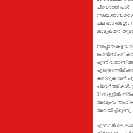
പ്രവർത്തികൾ
നടക്കാതായതോടെ
പല ഭാഗങ്ങളും വ
കാടുകയറി തുടങ്
നടപ്പാത കട്ട വിര
ഫെൻസിംഗ്, കവ
എന്നിവയാണ് ആ
ഏറ്റെടുത്തിരിക്കു
കരാറുകാരൻ പൂർ
പ്രവർത്തികൾ.
31നുള്ളിൽ തീർക്
അദ്ദേഹം അധി
അറിയിച്ചിരുന്നു.
എന്നാൽ മഴ ക