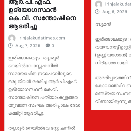
ആർ.പി.എഫ്.
irinjalakud
ഉദ്യോഗസ്ഥൻ
Aug 6, 2026
കെ.വി. സന്തോഷിനെ
സുമൻ
ആദരിച്ചു
irinjalakudatimes.com
ഇരിങ്ങാലക്കുട :
Aug 7, 2026
0
വയമ്പനാട്ട് ഉണ്
(ഉണ്ണിയാശാൻ)
ഇരിങ്ങാലക്കുട : തൃശൂർ
നിര്യാതനായി.
റെയിൽവേ സ്റ്റേഷനിൽ
സമയോചിത ഇടപെടലിലൂടെ
അമരിപ്പാടത്തിന
ഒരു ജീവൻ രക്ഷിച്ച ആർ.പി.എഫ്.
കോലാഞ്ചിറ ബ
ഉദ്യോഗസ്ഥൻ കെ.വി.
മത്സ്യബന്ധനത്
സന്തോഷിനെ പതിയാംകുളങ്ങര
വീണായിരുന്നു 
യുവജന സംഘം അരിപ്പാലം ദേശ
കമ്മിറ്റി ആദരിച്ചു.
തൃശൂർ റെയിൽവേ സ്റ്റേഷനിൽ