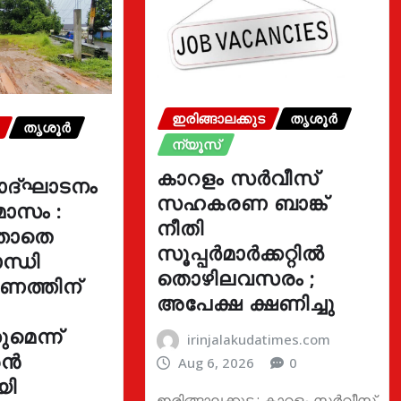
ഇരിങ്ങാലക്കുട
തൃശൂർ
തൃശൂർ
ന്യൂസ്
കാറളം സർവീസ്
ോദ്ഘാടനം
സഹകരണ ബാങ്ക്
മാസം :
നീതി
്താതെ
സൂപ്പർമാർക്കറ്റിൽ
ന്ധി
തൊഴിലവസരം ;
ഓണത്തിന്
അപേക്ഷ ക്ഷണിച്ചു
മെന്ന്
irinjalakudatimes.com
രൻ
Aug 6, 2026
0
യി
ഇരിങ്ങാലക്കുട : കാറളം സർവീസ്