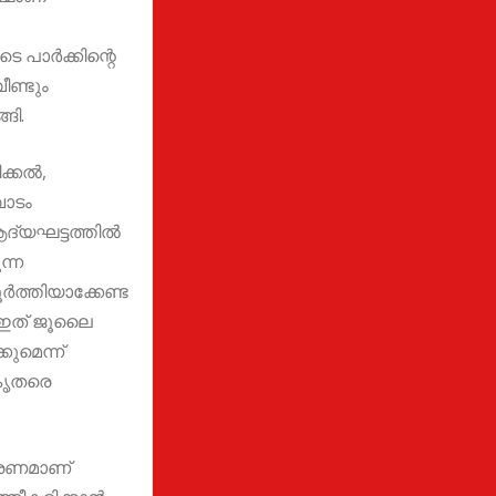
 പാർക്കിന്റെ
ീണ്ടും
ങി.
ിക്കൽ,
ാടം
ദ്യഘട്ടത്തിൽ
ന്ന
ത്തിയാക്കേണ്ട
 ഇത് ജൂലൈ
കുമെന്ന്
കൃതരെ
ാരണമാണ്