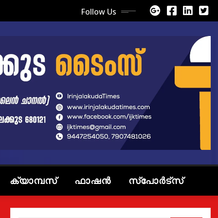
Follow Us
ക്യാമ്പസ്
ഫാഷൻ
സ്പോർട്സ്