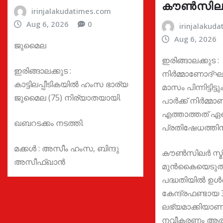
കൗൺസില
irinjalakudatimes.com
Aug 6, 2026
0
irinjalakud
Aug 6, 2026
ജുമൈല
ഇരിങ്ങാലക്കുട :
ഇരിങ്ങാലക്കുട :
നിർമ്മാണോദ്ഘാ
കാട്ടിലപ്പീടികയിൽ ഹംസ ഭാര്യ
മാസം പിന്നിട്ടിട
ജുമൈല (75) നിര്യാതയായി.
പാർക്ക് നിർമ്മ
എത്താത്തത് ഏ
ഖബറടക്കം നടത്തി.
പ്രതിഷേധത്തിന്
മക്കൾ : അസീം ഹംസ, ബിന്ദു
കൗൺസിലർ സ്മി
അസീഫ്ഖാൻ
മുൻകൈയെടുത്
പദ്ധതിയിൽ ഉൾപ്
കേന്ദ്രഫണ്ടായ 
ലഭ്യമാക്കിയാണ്
നവീകരണം ആരംഭി