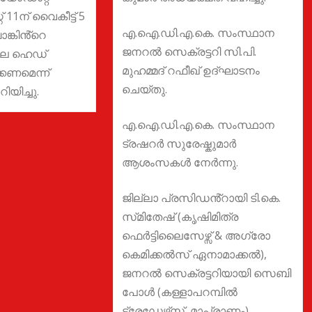
11ന് വൈകീട്ട് 5
എ.ഐ.ഡി.എ.കെ. സംസ്ഥാന
ാങ്കിൻ്റെ
ജനറൽ സെക്രട്ടറി സി.പി.
ലെ ഹെഡ്
മുഹമ്മദ് റഫീഖ് ഉദ്ഘാടനം
കണമെന്ന്
ചെയ്തു.
യിച്ചു.
എ.ഐ.ഡി.എ.കെ. സംസ്ഥാന
ട്രഷറർ സുരേഷ്കുമാർ
ആശംസകൾ നേർന്നു.
ജില്ലാ പ്രസിഡൻ്റായി ടി.കെ.
സ്‌മിതേഷ് (കൃഷിമിത്ര
ഫെർട്ടിലൈസേഴ്സ് & അഗ്രോ
കെമിക്കൽസ് ഏനാമാക്കൽ),
ജനറൽ സെക്രട്ടറിയായി സെബി
പോൾ (കള്ളാപറമ്പിൽ
ട്രേഡേഴ്‌സ്, മാപ്രാണം),