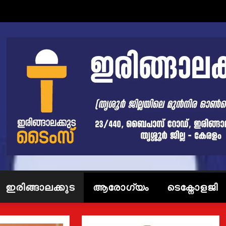
ഇരിങ്ങാലക്കുട
ആരോഗ്യം
ടെക്നോളജി