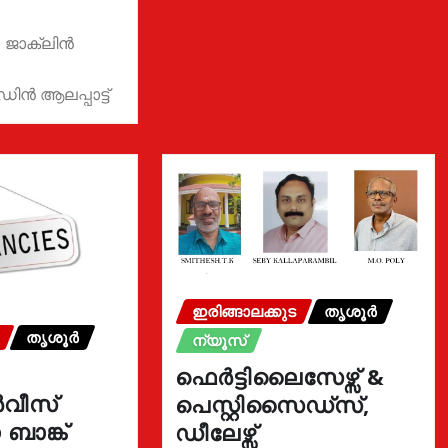
ൻ, ജാക്ലിൻ
ിൻ ആലപ്പാട്ട്
ഇരിങ്ങാലക്കുട
തൃശൂർ
തൃശൂർ
ന്യൂസ്
ഫെർട്ടിലൈസേഴ്സ് &
വീസ്
പെസ്റ്റിസൈഡ്സ്,
ാങ്ക്
ഡീലേഴ്സ്