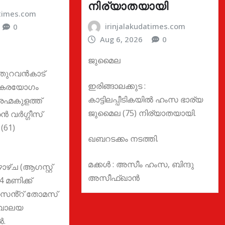
നിര്യാതയായി
atimes.com
irinjalakudatimes.com
0
Aug 6, 2026
0
ജുമൈല
: തുറവൻകാട്
ഇരിങ്ങാലക്കുട :
കരയോഗം
കാട്ടിലപ്പീടികയിൽ ഹംസ ഭാര്യ
രഹ്മകുളത്ത്
ജുമൈല (75) നിര്യാതയായി.
രൻ വർഗ്ഗീസ്
(61)
ഖബറടക്കം നടത്തി.
മക്കൾ : അസീം ഹംസ, ബിന്ദു
ഴ്ച (ആഗസ്റ്റ്
അസീഫ്ഖാൻ
4 മണിക്ക്
 സെൻ്റ് തോമസ്
േവാലയ
ൽ.