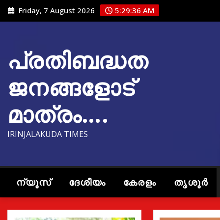
Skip
Friday, 7 August 2026
5:29:37 AM
to
content
പ്രതിബദ്ധത
ജനങ്ങളോട്
മാത്രം….
IRINJALAKUDA TIMES
ന്യൂസ്
ദേശീയം
കേരളം
തൃശൂർ