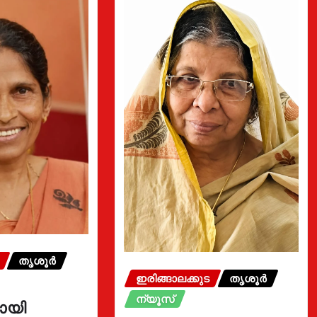
തൃശൂർ
ഇരിങ്ങാലക്കുട
തൃശൂർ
ന്യൂസ്
ായി