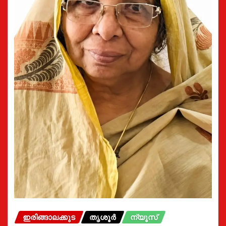
ഇരിങ്ങാലക്കുട
തൃശൂർ
ന്യൂസ്