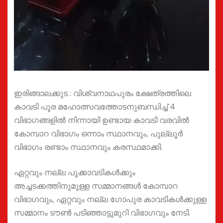
ഇരിങ്ങാലക്കുട : വിശ്വനാഥപുരം ക്ഷേത്രത്തിലെ
കാവടി പൂര മഹോത്സവത്തോടനുബന്ധിച്ച് 4
വിഭാഗങ്ങളിൽ നിന്നായി ഉണ്ടായ കാവടി വരവിൽ
കോമ്പാറ വിഭാഗം ഒന്നാം സ്ഥാനവും, പുല്ലൂർ
വിഭാഗം രണ്ടാം സ്ഥാനവും കരസ്ഥമാക്കി.
ഏറ്റവും നല്ല പൂക്കാവടികൾക്കും
അച്ചടക്കത്തിനുമുള്ള സമ്മാനങ്ങൾ കോമ്പാറ
വിഭാഗവും, ഏറ്റവും നല്ല ഗോപുര കാവടികൾക്കുള്ള
സമ്മാനം ടൗൺ പടിഞ്ഞാട്ടുമുറി വിഭാഗവും നേടി.