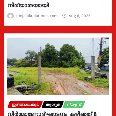
നിര്യാതയായി
irinjalakudatimes.com
Aug 6, 2026
ഇരിങ്ങാലക്കുട
തൃശൂർ
ന്യൂസ്
നിർമ്മാണോദ്ഘാടനം കഴിഞ്ഞ് 8