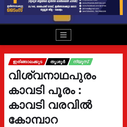
ഇരിങ്ങാലക്കുട
തൃശൂർ
ന്യൂസ്
വിശ്വനാഥപുരം
കാവടി പൂരം :
കാവടി വരവിൽ
കോമ്പാറ