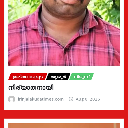
ഇരിങ്ങാലക്കുട
തൃശൂർ
ന്യൂസ്
നിര്യാതനായി
irinjalakudatimes.com
Aug 6, 2026