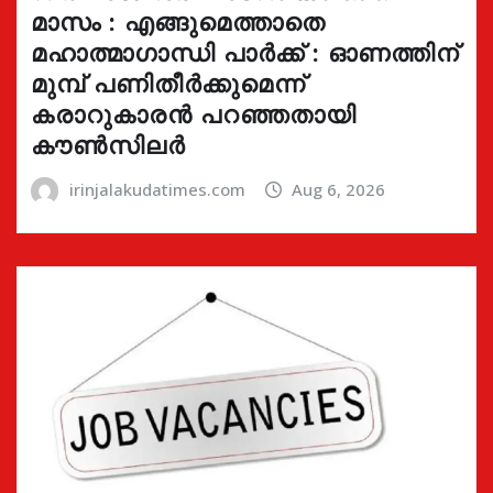
മാസം : എങ്ങുമെത്താതെ
മഹാത്മാഗാന്ധി പാർക്ക് : ഓണത്തിന്
മുമ്പ് പണിതീർക്കുമെന്ന്
കരാറുകാരൻ പറഞ്ഞതായി
കൗൺസിലർ
irinjalakudatimes.com
Aug 6, 2026