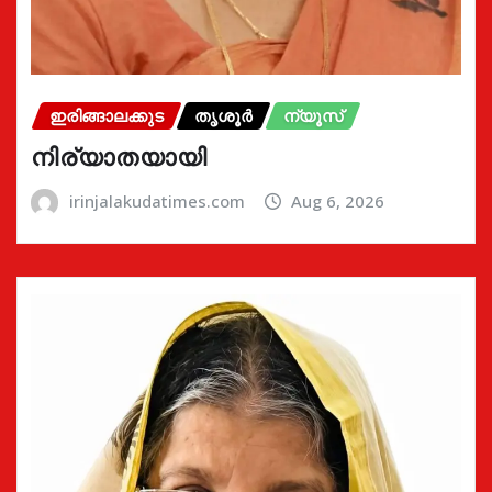
ഇരിങ്ങാലക്കുട
തൃശൂർ
ന്യൂസ്
നിര്യാതയായി
irinjalakudatimes.com
Aug 6, 2026