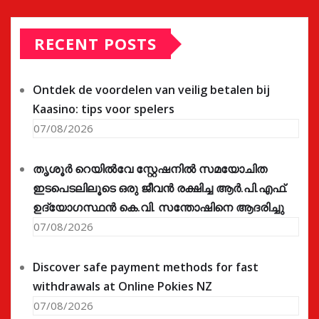
RECENT POSTS
Ontdek de voordelen van veilig betalen bij
Kaasino: tips voor spelers
07/08/2026
തൃശൂർ റെയിൽവേ സ്റ്റേഷനിൽ സമയോചിത
ഇടപെടലിലൂടെ ഒരു ജീവൻ രക്ഷിച്ച ആർ.പി.എഫ്.
ഉദ്യോഗസ്ഥൻ കെ.വി. സന്തോഷിനെ ആദരിച്ചു
07/08/2026
Discover safe payment methods for fast
withdrawals at Online Pokies NZ
07/08/2026