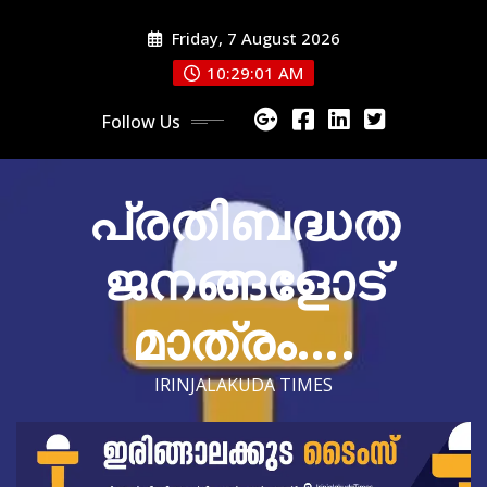
Skip
Friday, 7 August 2026
to
content
10:29:01 AM
Follow Us
പ്രതിബദ്ധത
ജനങ്ങളോട്
മാത്രം….
IRINJALAKUDA TIMES