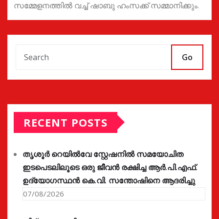
സമ്മേളനത്തിൽ വച്ച് ഷാബു ഹംസക്ക് സമ്മാനിക്കും.
Go
RECENT POSTS
തൃശൂർ റെയിൽവേ സ്റ്റേഷനിൽ സമയോചിത
ഇടപെടലിലൂടെ ഒരു ജീവൻ രക്ഷിച്ച ആർ.പി.എഫ്.
ഉദ്യോഗസ്ഥൻ കെ.വി. സന്തോഷിനെ ആദരിച്ചു
07/08/2026