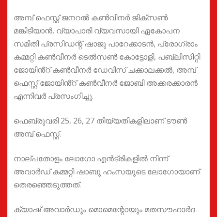
അമ്പ് ഫെസ്റ്റ് ജനറൽ കൺവീനർ ജിക്സൺ
മങ്കിടിയാൻ, വ്യാപാരി വ്യവസായി ഏകോപന
സമിതി പ്രസിഡന്റ് ഷാജു പാറേക്കാടൻ, പ്രോഗ്രാം
കമ്മറ്റി കൺവീനർ ടെൽസൺ കോട്ടോളി, പബ്ലിസിറ്റി
ജോയിൻ്റ് കൺവീനർ ഡേവിസ് ചക്കാലക്കൽ, അമ്പ്
ഫെസ്റ്റ് ജോയിൻ്റ് കൺവീനർ ജോബി അക്കരക്കാരൻ
എന്നിവർ പ്രസംഗിച്ചു.
ഫെബ്രുവരി 25, 26, 27 തിയ്യതികളിലാണ് ടൗൺ
അമ്പ് ഫെസ്റ്റ്.
നാല്പതോളം ലോഗോ എൻട്രികളിൽ നിന്ന്
അവാർഡ് കമ്മറ്റി ഷാബു ഹംസയുടെ ലോഗോയാണ്
തെരഞ്ഞെടുത്തത്.
ക്യാഷ് അവാർഡും മൊമെന്റോയും മതസൗഹാർദ