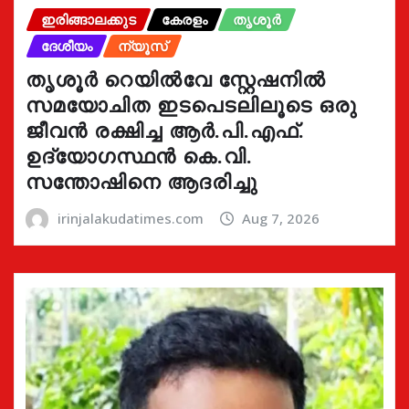
ഇരിങ്ങാലക്കുട
കേരളം
തൃശൂർ
ദേശീയം
ന്യൂസ്
തൃശൂർ റെയിൽവേ സ്റ്റേഷനിൽ
സമയോചിത ഇടപെടലിലൂടെ ഒരു
ജീവൻ രക്ഷിച്ച ആർ.പി.എഫ്.
ഉദ്യോഗസ്ഥൻ കെ.വി.
സന്തോഷിനെ ആദരിച്ചു
irinjalakudatimes.com
Aug 7, 2026