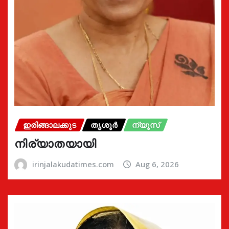
ഇരിങ്ങാലക്കുട
തൃശൂർ
ന്യൂസ്
നിര്യാതയായി
irinjalakudatimes.com
Aug 6, 2026