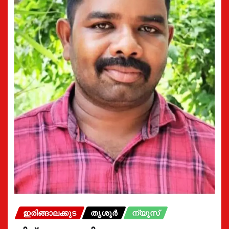
ഇരിങ്ങാലക്കുട
തൃശൂർ
ന്യൂസ്