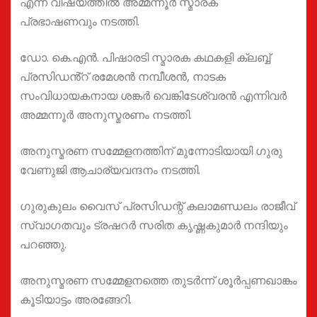
എന്ന വിഷയത്തിൽ അമ്മന്നൂർ സ്മാരക
പ്രഭാഷണവും നടത്തി.
ഡോ. കെ.എൻ. പിഷാരടി സ്മാരക കഥകളി ക്ലബ്ബ്
പ്രസിഡൻ്റ് രമേശൻ നമ്പീശൻ, നാടക
സംവിധായകനായ ശങ്കർ വെങ്കിടേശ്വരൻ എന്നിവർ
അമ്മന്നൂർ അനുസ്മരണം നടത്തി.
അനുസ്മരണ സമ്മേളനത്തിന് മുന്നോടിയായി ഗുരു
വേണുജി ആചാര്യവന്ദനം നടത്തി.
ഗുരുകുലം വൈസ് പ്രസിഡന്റ് കലാമണ്ഡലം രാജീവ്
സ്വാഗതവും ട്രഷറർ സരിത കൃഷ്ണകുമാർ നന്ദിയും
പറഞ്ഞു.
അനുസ്മരണ സമ്മേളനത്തെ തുടർന്ന് ശൂർപ്പണഖാങ്കം
കൂടിയാട്ടം അരങ്ങേറി.