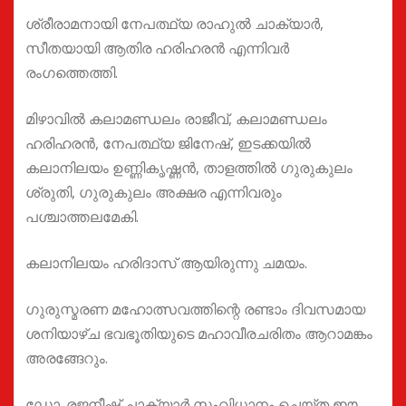
ശ്രീരാമനായി നേപത്ഥ്യ രാഹുൽ ചാക്യാർ,
സീതയായി ആതിര ഹരിഹരൻ എന്നിവർ
രംഗത്തെത്തി.
മിഴാവിൽ കലാമണ്ഡലം രാജീവ്, കലാമണ്ഡലം
ഹരിഹരൻ, നേപത്ഥ്യ ജിനേഷ്, ഇടക്കയിൽ
കലാനിലയം ഉണ്ണികൃഷ്ണൻ, താളത്തിൽ ഗുരുകുലം
ശ്രുതി, ഗുരുകുലം അക്ഷര എന്നിവരും
പശ്ചാത്തലമേകി.
കലാനിലയം ഹരിദാസ് ആയിരുന്നു ചമയം.
ഗുരുസ്മരണ മഹോത്സവത്തിന്റെ രണ്ടാം ദിവസമായ
ശനിയാഴ്ച ഭവഭൂതിയുടെ മഹാവീരചരിതം ആറാമങ്കം
അരങ്ങേറും.
ഡോ. രജനീഷ് ചാക്യാർ സംവിധാനം ചെയ്ത ഈ