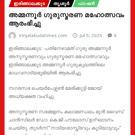
ഇരിങ്ങാലക്കുട
തൃശൂർ
ഫാഷൻ
അമ്മന്നൂർ ഗുരുസ്മരണ മഹോത്സവം
ആരംഭിച്ചു
irinjalakudatimes.com
Jul 5, 2025
0
ഇരിങ്ങാലക്കുട : പതിനേഴാമത് ഗുരു അമ്മന്നൂർ
അനുസ്മരണവും ഗുരുസ്മരണ മഹോത്സവവും
ഇരിങ്ങാലക്കുട അമ്മന്നൂർ ഗുരുകുലത്തിലെ
മാധവനാട്യഭൂമിയിൽ ആരംഭിച്ചു.
നഗരസഭ ചെയർപേഴ്സൺ മേരിക്കുട്ടി ജോയ്
അധ്യക്ഷത വഹിച്ചു.
അനുസ്മരണ സമ്മേളനം കലാമണ്ഡലം മുൻ വൈസ്
ചാൻസിലർ ഡോ. കെ.ജി പൗലോസ് ഉദ്ഘാടനം
ചെയ്തു. തുടർന്ന് “നാട്യശാസ്ത്രവും കൂടിയാട്ടവും”