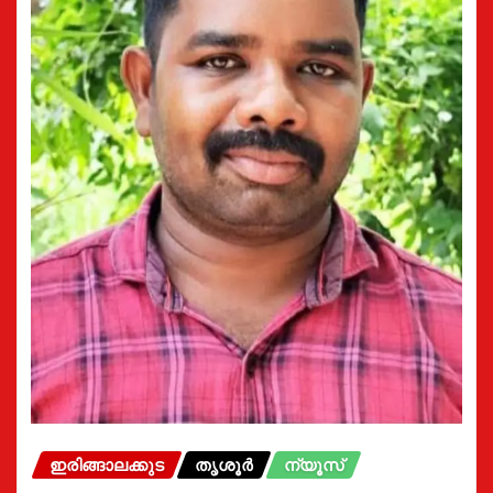
ഇരിങ്ങാലക്കുട
തൃശൂർ
ന്യൂസ്