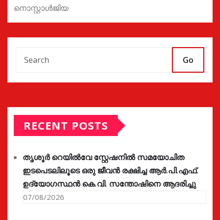
നൊസ്റ്റാൾജിയ
Go
RECENT POSTS
തൃശൂർ റെയിൽവേ സ്റ്റേഷനിൽ സമയോചിത
ഇടപെടലിലൂടെ ഒരു ജീവൻ രക്ഷിച്ച ആർ.പി.എഫ്.
ഉദ്യോഗസ്ഥൻ കെ.വി. സന്തോഷിനെ ആദരിച്ചു
07/08/2026