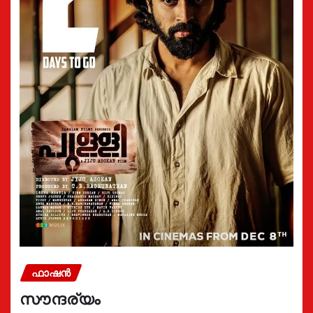
ഫാഷൻ
സൗന്ദര്യം