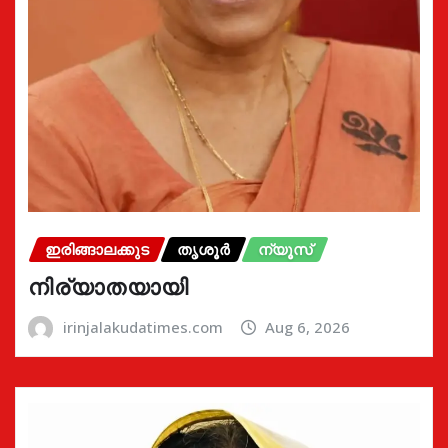
ഇരിങ്ങാലക്കുട
തൃശൂർ
ന്യൂസ്
നിര്യാതയായി
irinjalakudatimes.com
Aug 6, 2026