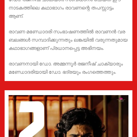
നാടകത്തിലെ കഥാഭാഗം രാവണന്റെ തപസ്സാട്ടം
ആണ്.
രാവണ മണ്ഡോദരി സംഭാഷണത്തിൽ രാവണൻ വര
ബലങ്ങൾ സമ്പാദിക്കുന്നതും ലങ്കയിൽ വരുന്നതുമായ
കഥാഭാഗങ്ങളാണ് പ്രധാനപ്പെട്ട അഭിനയം.
രാവണനായി ഡോ. അമ്മന്നൂർ രജനീഷ് ചാക്യാരും
മണ്ഡോദരിയായി ഡോ. ഭദ്രയും രംഗത്തെത്തും.