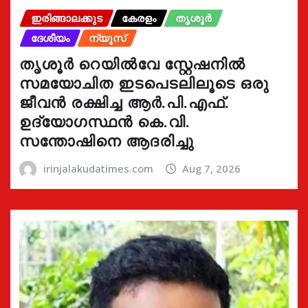
ഇരിങ്ങാലക്കുട
കേരളം
തൃശൂർ
ദേശീയം
ന്യൂസ്
തൃശൂർ റെയിൽവേ സ്റ്റേഷനിൽ
സമയോചിത ഇടപെടലിലൂടെ ഒരു
ജീവൻ രക്ഷിച്ച ആർ.പി.എഫ്.
ഉദ്യോഗസ്ഥൻ കെ.വി.
സന്തോഷിനെ ആദരിച്ചു
irinjalakudatimes.com
Aug 7, 2026