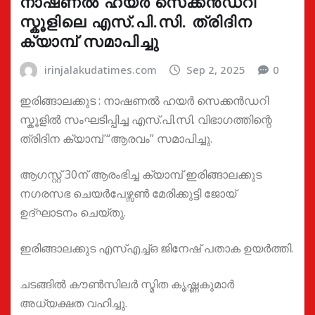
നാഷണൽ ഹയർ സെക്കൻഡറി
സ്കൂളിലെ എസ്.പി.സി. ത്രിദിന
ക്യാമ്പ് സമാപിച്ചു
irinjalakudatimes.com
Sep 2, 2025
0
ഇരിങ്ങാലക്കുട : നാഷണൽ ഹയർ സെക്കൻഡറി
സ്കൂളിൽ സംഘടിപ്പിച്ച എസ്.പി.സി. വിഭാഗത്തിന്റെ
ത്രിദിന ക്യാമ്പ് “ആരവം” സമാപിച്ചു.
ആഗസ്റ്റ് 30ന് ആരംഭിച്ച ക്യാമ്പ് ഇരിങ്ങാലക്കുട
നഗരസഭ ചെയർപേഴ്സൺ മേരിക്കുട്ടി ജോയ്
ഉദ്ഘാടനം ചെയ്തു.
ഇരിങ്ങാലക്കുട എസ്എച്ച്ഒ ജിനേഷ് പതാക ഉയർത്തി.
ചടങ്ങിൽ കൗൺസിലർ സ്മിത കൃഷ്ണകുമാർ
അധ്യക്ഷത വഹിച്ചു.