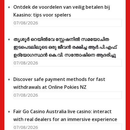
Ontdek de voordelen van veilig betalen bij
Kaasino: tips voor spelers
07/08/2026
തൃശൂർ റെയിൽവേ സ്റ്റേഷനിൽ സമയോചിത
ഇടപെടലിലൂടെ ഒരു ജീവൻ രക്ഷിച്ച ആർ.പി.എഫ്.
ഉദ്യോഗസ്ഥൻ കെ.വി. സന്തോഷിനെ ആദരിച്ചു
07/08/2026
Discover safe payment methods for fast
withdrawals at Online Pokies NZ
07/08/2026
Fair Go Casino Australia live casino: interact
with real dealers for an immersive experience
07/08/2026