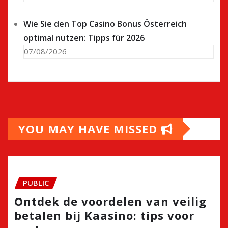
Wie Sie den Top Casino Bonus Österreich
optimal nutzen: Tipps für 2026
07/08/2026
YOU MAY HAVE MISSED
PUBLIC
Ontdek de voordelen van veilig
betalen bij Kaasino: tips voor