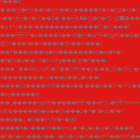
>���i?
�:���z��d�o��}r�����V�n�Og�rs�?
x��l`A�n���Z�-��6.�͊�۞�P�?O~j[[׷���
�g K*z���I�������w������ ���?
����o����Y��>R��oe�Zjۇ��O�I�e0ͯ�^i��'�
덽O7���]�!�n���̸/�;Bx��m���|
��Y���uk��nj��������>l]�ol�9�-
�f�\v�u�;�~Z�F=0#g��� 퍍�^���-
���`˝��w_/u#>�T�� f��y�;��_�O~���ο��
�������4;�=z���o��ݶ�v��/
����O{����Hh9���o��'���o���.+��c�ܩ
�by�����6-
��_�����۶qsi�������w|c�n\oN=
k륛퓋�����h�w��3k���2�*�"�mz�]�?
��$��ؼ.�ū��}+r5f�<�J祯
����E�<ܻ���X8��6m{c� l�ݞ� [�v{�L?���绻
�C�z�eo���s��~'��<3���wf��6n���V����[�x��